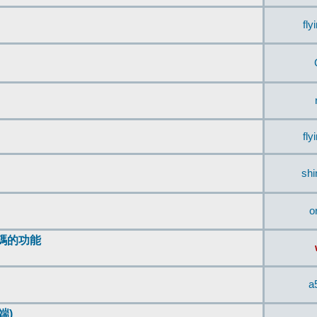
fly
fly
sh
o
編碼的功能
a
端)