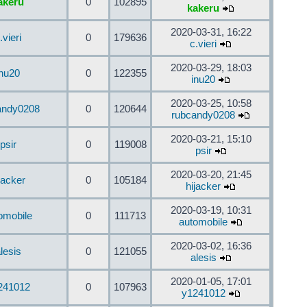
akeru
0
102895
kakeru
2020-03-31, 16:22
.vieri
0
179636
c.vieri
2020-03-29, 18:03
inu20
0
122355
inu20
2020-03-25, 10:58
andy0208
0
120644
rubcandy0208
2020-03-21, 15:10
psir
0
119008
psir
2020-03-20, 21:45
jacker
0
105184
hijacker
2020-03-19, 10:31
omobile
0
111713
automobile
2020-03-02, 16:36
lesis
0
121055
alesis
2020-01-05, 17:01
241012
0
107963
y1241012