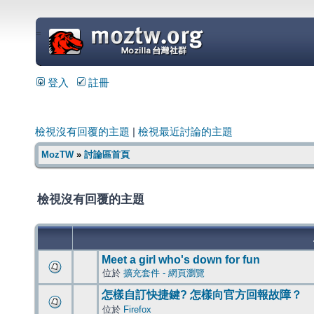
=
登入
註冊
檢視沒有回覆的主題
|
檢視最近討論的主題
MozTW
»
討論區首頁
檢視沒有回覆的主題
Meet a girl who's down for fun
位於
擴充套件 - 網頁瀏覽
怎樣自訂快捷鍵? 怎樣向官方回報故障？
位於
Firefox