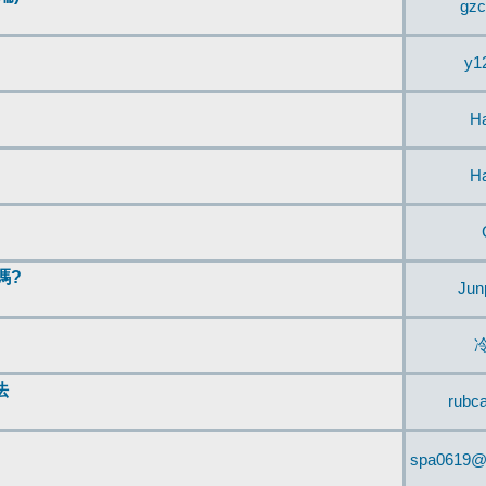
gzc
y1
H
H
嗎?
Jun
法
rubc
spa0619@