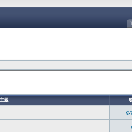
主題
gy