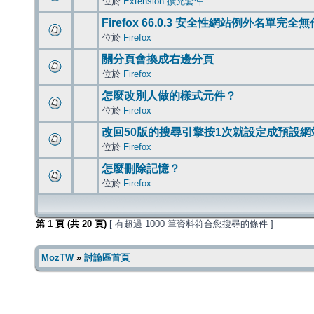
位於
Extension 擴充套件
Firefox 66.0.3 安全性網站例外名單完全
位於
Firefox
關分頁會換成右邊分頁
位於
Firefox
怎麼改別人做的樣式元件？
位於
Firefox
改回50版的搜尋引擎按1次就設定成預設網
位於
Firefox
怎麼刪除記憶？
位於
Firefox
第
1
頁 (共
20
頁)
[ 有超過 1000 筆資料符合您搜尋的條件 ]
MozTW
»
討論區首頁