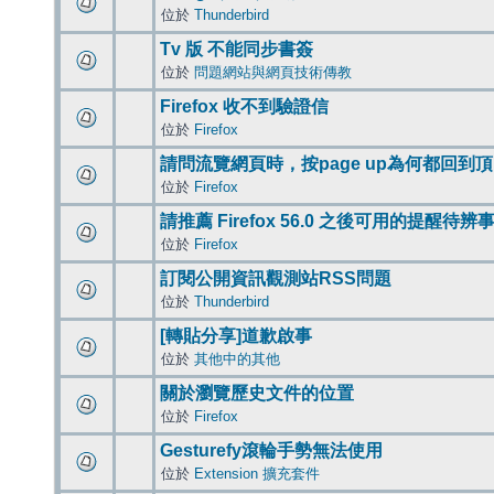
位於
Thunderbird
Tv 版 不能同步書簽
位於
問題網站與網頁技術傳教
Firefox 收不到驗證信
位於
Firefox
請問流覽網頁時，按page up為何都回到
位於
Firefox
請推薦 Firefox 56.0 之後可用的提醒待
位於
Firefox
訂閱公開資訊觀測站RSS問題
位於
Thunderbird
[轉貼分享]道歉啟事
位於
其他中的其他
關於瀏覽歷史文件的位置
位於
Firefox
Gesturefy滾輪手勢無法使用
位於
Extension 擴充套件