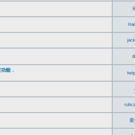
Ha
jac
d
復功能．
twt
rubc
憂