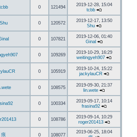
2019-12-28, 15:04
tcbb
0
121494
tcbb
2019-12-17, 13:50
Shu
0
120572
Shu
2019-12-06, 01:40
Ginal
0
107821
Ginal
2019-10-29, 16:29
ingyeh907
0
109269
weitingyeh907
2019-10-24, 15:22
kylauCR
0
105919
jackylauCR
2019-09-30, 21:37
n.wete
0
108575
lin.wete
2019-09-17, 10:14
asina92
0
100334
frasina92
2019-09-14, 10:29
er201413
0
108786
roger201413
2019-06-25, 18:04
痕
0
108077