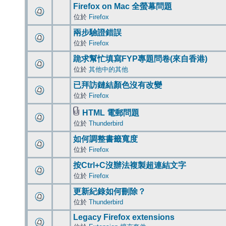
Firefox on Mac 全螢幕問題
位於
Firefox
兩步驗證錯誤
位於
Firefox
跪求幫忙填寫FYP專題問卷(來自香港)
位於
其他中的其他
已拜訪鏈結顏色沒有改變
位於
Firefox
HTML 電郵問題
位於
Thunderbird
如何調整書籤寬度
位於
Firefox
按Ctrl+C沒辦法複製超連結文字
位於
Firefox
更新紀錄如何刪除？
位於
Thunderbird
Legacy Firefox extensions