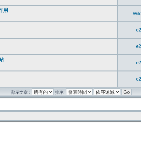
無作用
Wil
e2
e2
站
e2
e2
顯示文章 :
排序: