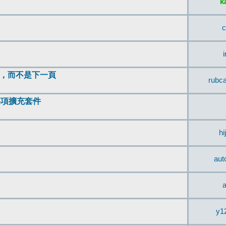
k
c
頂，而不是下一頁
rubc
辨事項擴充套件
hi
aut
a
y1