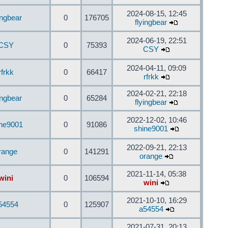
2024-08-15, 12:45
ingbear
0
176705
flyingbear
2024-06-19, 22:51
CSY
0
75393
CSY
2024-04-11, 09:09
rfrkk
0
66417
rfrkk
2024-02-21, 22:18
ingbear
0
65284
flyingbear
2022-12-02, 10:46
ine9001
0
91086
shine9001
2022-09-21, 22:13
range
0
141291
orange
2021-11-14, 05:38
wini
0
106594
wini
2021-10-10, 16:29
54554
0
125907
a54554
2021-07-31, 20:13