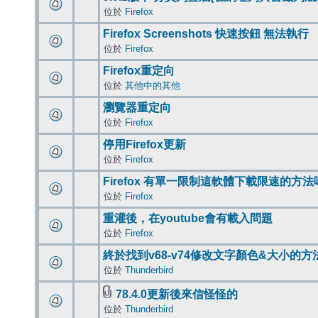
位於
Firefox
Firefox Screenshots 快速按鈕 無法執行
位於
Firefox
Firefox重定向
位於
其他中的其他
瀏覽器重定向
位於
Firefox
停用Firefox更新
位於
Firefox
Firefox 有單一限制這軟體下載限速的方法
位於
Firefox
重灌後，在youtube會有載入問題
位於
Firefox
終於找到v68-v74修改文字顏色&大小的方
位於
Thunderbird
78.4.0更新後來信怪怪的
位於
Thunderbird