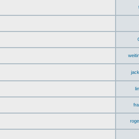
weit
jac
li
fr
rog