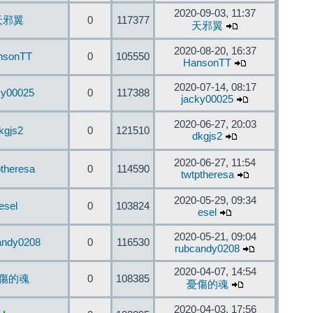
2020-09-03, 11:37
天邪翼
0
117377
天邪翼
2020-08-20, 16:37
nsonTT
0
105550
HansonTT
2020-07-14, 08:17
ky00025
0
117388
jacky00025
2020-06-27, 20:03
kgjs2
0
121510
dkgjs2
2020-06-27, 11:54
ptheresa
0
114590
twtptheresa
2020-05-29, 09:34
esel
0
103824
esel
2020-05-21, 09:04
andy0208
0
116530
rubcandy0208
2020-04-07, 14:54
傷的魂
0
108385
憂傷的魂
2020-04-03, 17:56