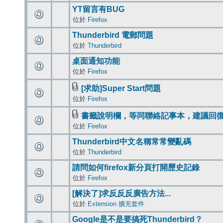
YT留言有BUG
位於
Firefox
Thunderbird 電郵問題
位於
Thunderbird
桌面通知功能
位於
Firefox
[求助]Super Start問題
位於
Firefox
書籤說明欄，等同聯絡記事本，建議回
位於
Firefox
Thunderbird中文名稱常常變亂碼
位於
Thunderbird
請問如何firefox新分頁打開歷史記錄
位於
Firefox
[解決了]求反反反廣告方法...
位於
Extension 擴充套件
Google是不是要搞死Thunderbird？