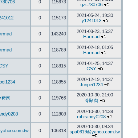
780706
0
115673
gzc780706
2021-05-24, 19:30
241012
0
115173
y1241012
2021-03-23, 15:37
armad
0
143240
Harmad
2021-02-18, 01:05
armad
0
118789
Harmad
2021-01-25, 14:37
CSY
0
118815
CSY
2020-12-19, 14:37
pei1234
0
118855
Junpei1234
2020-10-30, 21:00
冷豬肉
0
119766
冷豬肉
2020-10-30, 14:38
andy0208
0
112808
rubcandy0208
2020-10-30, 09:34
yahoo.com.tw
0
106318
spa0619@yahoo.com.tw