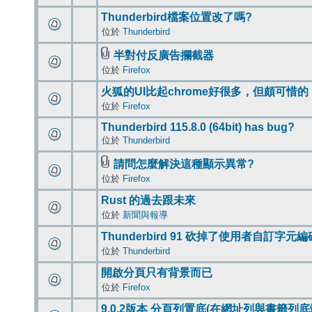
Thunderbird檔案位置改了嗎?
位於
Thunderbird
半對付反廣告攔截器
位於
Firefox
火狐的UI比起chrome好很多，但頗可惜的
位於
Firefox
Thunderbird 115.8.0 (64bit) has bug?
位於
Thunderbird
請問怎麼解決這種顯示異常?
位於
Firefox
Rust 的過去跟未來
位於
新聞與報導
Thunderbird 91 砍掉了使用者自訂字元
位於
Thunderbird
開啟分頁只有背景而已
位於
Firefox
9.0.2版本 分頁列置底(在網址列與書籤列底