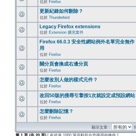
位於
Firefox
更新紀錄如何刪除？
位於
Thunderbird
Legacy Firefox extensions
位於
Extension 擴充套件
Firefox 66.0.3 安全性網站例外名單完全無作
用
位於
Firefox
關分頁會換成右邊分頁
位於
Firefox
怎麼改別人做的樣式元件？
位於
Firefox
改回50版的搜尋引擎按1次就設定成預設網站
位於
Firefox
怎麼刪除記憶？
位於
Firefox
顯示文章 :
第
1
頁 (共
20
頁)
[ 有超過 1000 筆資料符合您搜尋的條件 ]