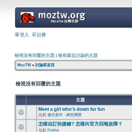
=
登入
註冊
檢視沒有回覆的主題
|
檢視最近討論的主題
MozTW
»
討論區首頁
檢視沒有回覆的主題
主題
Meet a girl who's down for fun
位於
擴充套件 - 網頁瀏覽
怎樣自訂快捷鍵? 怎樣向官方回報故障？
位於
Firefox