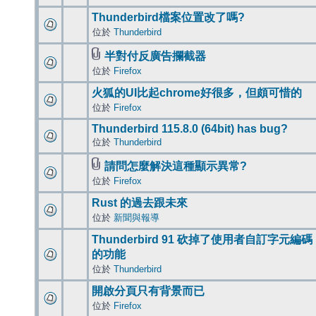
Thunderbird檔案位置改了嗎?
位於
Thunderbird
半對付反廣告攔截器
位於
Firefox
火狐的UI比起chrome好很多，但頗可惜的
位於
Firefox
Thunderbird 115.8.0 (64bit) has bug?
位於
Thunderbird
請問怎麼解決這種顯示異常?
位於
Firefox
Rust 的過去跟未來
位於
新聞與報導
Thunderbird 91 砍掉了使用者自訂字元編碼
的功能
位於
Thunderbird
開啟分頁只有背景而已
位於
Firefox