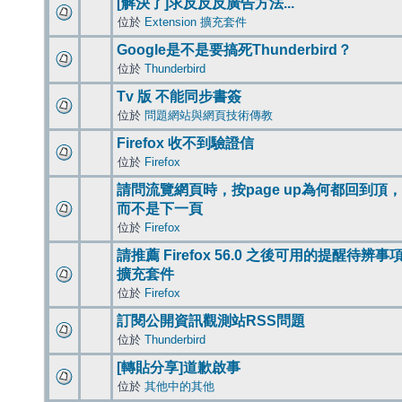
[解決了]求反反反廣告方法...
位於
Extension 擴充套件
Google是不是要搞死Thunderbird？
位於
Thunderbird
Tv 版 不能同步書簽
位於
問題網站與網頁技術傳教
Firefox 收不到驗證信
位於
Firefox
請問流覽網頁時，按page up為何都回到頂，
而不是下一頁
位於
Firefox
請推薦 Firefox 56.0 之後可用的提醒待辨事
擴充套件
位於
Firefox
訂閱公開資訊觀測站RSS問題
位於
Thunderbird
[轉貼分享]道歉啟事
位於
其他中的其他