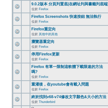
9.0.2版本 分頁列置底(在網址列與書籤列底端
位於
Firefox
Firefox Screenshots 快速按鈕 無法執行
位於
Firefox
Firefox重定向
位於
其他中的其他
瀏覽器重定向
位於
Firefox
停用Firefox更新
位於
Firefox
Firefox 有單一限制這軟體下載限速的方法
嗎?
位於
Firefox
重灌後，在youtube會有載入問題
位於
Firefox
終於找到v68-v74修改文字顏色&大小的方法
位於
Thunderbird