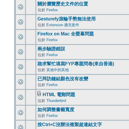
關於瀏覽歷史文件的位置
位於
Firefox
Gesturefy滾輪手勢無法使用
位於
Extension 擴充套件
Firefox on Mac 全螢幕問題
位於
Firefox
兩步驗證錯誤
位於
Firefox
跪求幫忙填寫FYP專題問卷(來自香港)
位於
其他中的其他
已拜訪鏈結顏色沒有改變
位於
Firefox
HTML 電郵問題
位於
Thunderbird
如何調整書籤寬度
位於
Firefox
按Ctrl+C沒辦法複製超連結文字