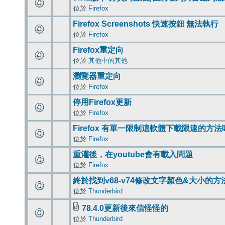
位於
Firefox
Firefox Screenshots 快速按鈕 無法執行
位於
Firefox
Firefox重定向
位於
其他中的其他
瀏覽器重定向
位於
Firefox
停用Firefox更新
位於
Firefox
Firefox 有單一限制這軟體下載限速的方法
位於
Firefox
重灌後，在youtube會有載入問題
位於
Firefox
終於找到v68-v74修改文字顏色&大小的方
位於
Thunderbird
78.4.0更新後來信怪怪的
位於
Thunderbird