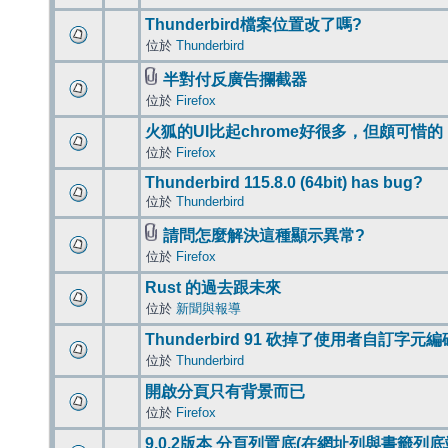
Thunderbird檔案位置改了嗎?
位於
Thunderbird
半對付反廣告攔截器
位於
Firefox
火狐的UI比起chrome好很多，但頗可惜的
位於
Firefox
Thunderbird 115.8.0 (64bit) has bug?
位於
Thunderbird
請問怎麼解決這種顯示異常?
位於
Firefox
Rust 的過去跟未來
位於
新聞與報導
Thunderbird 91 砍掉了使用者自訂字元
位於
Thunderbird
開啟分頁只有背景而已
位於
Firefox
9.0.2版本 分頁列置底(在網址列與書籤列底