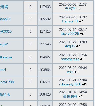
2020-09-03, 11:37
天邪翼
0
117408
天邪翼
2020-08-20, 16:37
nsonTT
0
105592
HansonTT
2020-07-14, 08:17
ky00025
0
117419
jacky00025
2020-06-27, 20:03
kgjs2
0
121546
dkgjs2
2020-06-27, 11:54
ptheresa
0
114627
twtptheresa
2020-05-29, 09:34
esel
0
103864
esel
2020-05-21, 09:04
andy0208
0
116571
rubcandy0208
2020-04-07, 14:54
傷的魂
0
108420
憂傷的魂
2020-04-03, 17:56