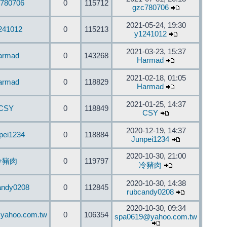
780706
0
115712
gzc780706
2021-05-24, 19:30
241012
0
115213
y1241012
2021-03-23, 15:37
armad
0
143268
Harmad
2021-02-18, 01:05
armad
0
118829
Harmad
2021-01-25, 14:37
CSY
0
118849
CSY
2020-12-19, 14:37
pei1234
0
118884
Junpei1234
2020-10-30, 21:00
冷豬肉
0
119797
冷豬肉
2020-10-30, 14:38
andy0208
0
112845
rubcandy0208
2020-10-30, 09:34
yahoo.com.tw
0
106354
spa0619@yahoo.com.tw