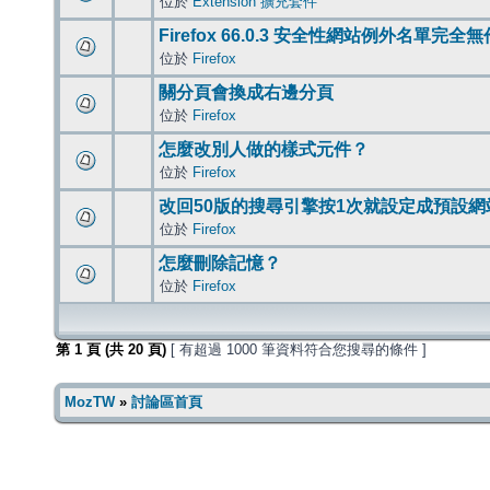
位於
Extension 擴充套件
Firefox 66.0.3 安全性網站例外名單完全
位於
Firefox
關分頁會換成右邊分頁
位於
Firefox
怎麼改別人做的樣式元件？
位於
Firefox
改回50版的搜尋引擎按1次就設定成預設網
位於
Firefox
怎麼刪除記憶？
位於
Firefox
第
1
頁 (共
20
頁)
[ 有超過 1000 筆資料符合您搜尋的條件 ]
MozTW
»
討論區首頁