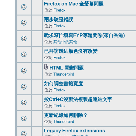
Firefox on Mac 全螢幕問題
位於
Firefox
兩步驗證錯誤
位於
Firefox
跪求幫忙填寫FYP專題問卷(來自香港)
位於
其他中的其他
已拜訪鏈結顏色沒有改變
位於
Firefox
HTML 電郵問題
位於
Thunderbird
如何調整書籤寬度
位於
Firefox
按Ctrl+C沒辦法複製超連結文字
位於
Firefox
更新紀錄如何刪除？
位於
Thunderbird
Legacy Firefox extensions