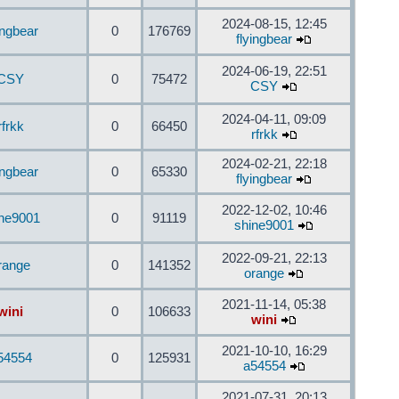
2024-08-15, 12:45
ingbear
0
176769
flyingbear
2024-06-19, 22:51
CSY
0
75472
CSY
2024-04-11, 09:09
rfrkk
0
66450
rfrkk
2024-02-21, 22:18
ingbear
0
65330
flyingbear
2022-12-02, 10:46
ine9001
0
91119
shine9001
2022-09-21, 22:13
range
0
141352
orange
2021-11-14, 05:38
wini
0
106633
wini
2021-10-10, 16:29
54554
0
125931
a54554
2021-07-31, 20:13