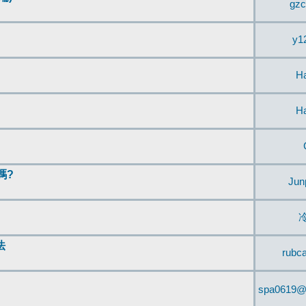
gzc
y1
H
H
嗎?
Jun
法
rubc
spa0619@