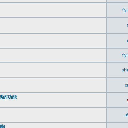
fly
fly
sh
o
編碼的功能
a
端)