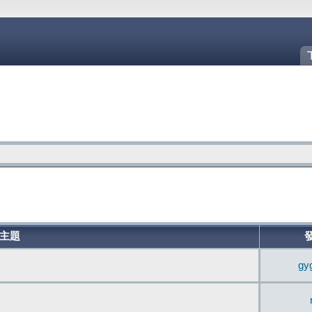
主題
gy