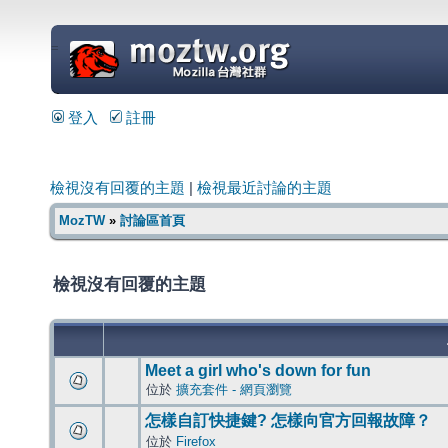
=
登入
註冊
檢視沒有回覆的主題
|
檢視最近討論的主題
MozTW
»
討論區首頁
檢視沒有回覆的主題
Meet a girl who's down for fun
位於
擴充套件 - 網頁瀏覽
怎樣自訂快捷鍵? 怎樣向官方回報故障？
位於
Firefox