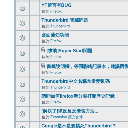
YT留言有BUG
位於
Firefox
Thunderbird 電郵問題
位於
Thunderbird
桌面通知功能
位於
Firefox
[求助]Super Start問題
位於
Firefox
書籤說明欄，等同聯絡記事本，建議回
位於
Firefox
Thunderbird中文名稱常常變亂碼
位於
Thunderbird
請問如何firefox新分頁打開歷史記錄
位於
Firefox
[解決了]求反反反廣告方法...
位於
Extension 擴充套件
Google是不是要搞死Thunderbird？