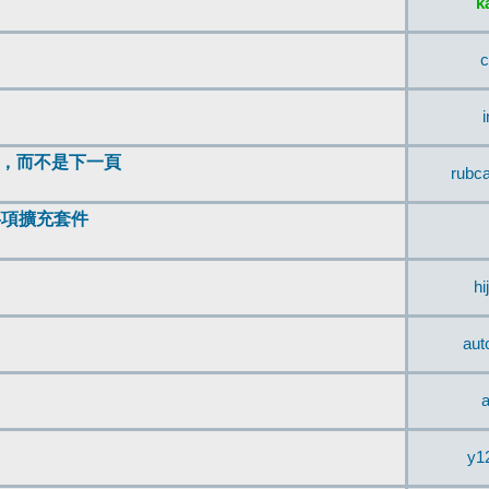
k
c
頂，而不是下一頁
rubc
辨事項擴充套件
hi
aut
a
y1