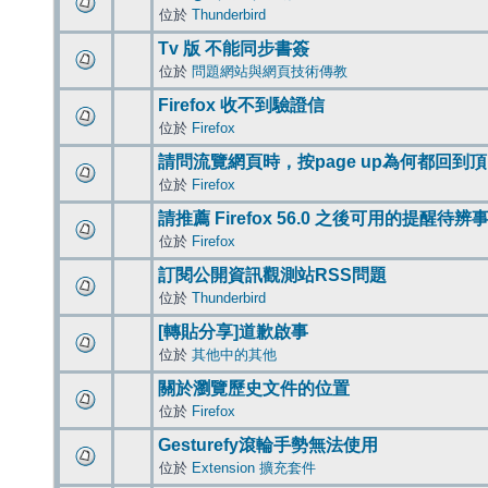
位於
Thunderbird
Tv 版 不能同步書簽
位於
問題網站與網頁技術傳教
Firefox 收不到驗證信
位於
Firefox
請問流覽網頁時，按page up為何都回到
位於
Firefox
請推薦 Firefox 56.0 之後可用的提醒待
位於
Firefox
訂閱公開資訊觀測站RSS問題
位於
Thunderbird
[轉貼分享]道歉啟事
位於
其他中的其他
關於瀏覽歷史文件的位置
位於
Firefox
Gesturefy滾輪手勢無法使用
位於
Extension 擴充套件