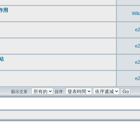
無作用
Wil
e2
e2
站
e2
e2
顯示文章 :
排序: