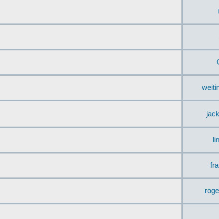
weit
jac
li
fr
rog