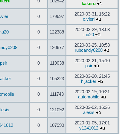
akeru
0
102942
kakeru
2020-03-31, 16:22
.vieri
0
179697
c.vieri
2020-03-29, 18:03
inu20
0
122388
inu20
2020-03-25, 10:58
andy0208
0
120677
rubcandy0208
2020-03-21, 15:10
psir
0
119038
psir
2020-03-20, 21:45
jacker
0
105223
hijacker
2020-03-19, 10:31
omobile
0
111743
automobile
2020-03-02, 16:36
lesis
0
121092
alesis
2020-01-05, 17:01
241012
0
107990
y1241012