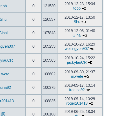
2019-12-28, 15:04
tcbb
0
121530
tcbb
2019-12-17, 13:50
Shu
0
120597
Shu
2019-12-06, 01:40
Ginal
0
107848
Ginal
2019-10-29, 16:29
ingyeh907
0
109299
weitingyeh907
2019-10-24, 15:22
kylauCR
0
105965
jackylauCR
2019-09-30, 21:37
n.wete
0
108602
lin.wete
2019-09-17, 10:14
asina92
0
100375
frasina92
2019-09-14, 10:29
er201413
0
108835
roger201413
2019-06-25, 18:04
痕
0
108108