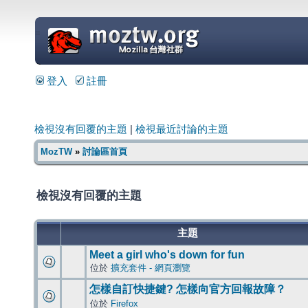
=
登入
註冊
檢視沒有回覆的主題
|
檢視最近討論的主題
MozTW
»
討論區首頁
檢視沒有回覆的主題
主題
Meet a girl who's down for fun
位於
擴充套件 - 網頁瀏覽
怎樣自訂快捷鍵? 怎樣向官方回報故障？
位於
Firefox