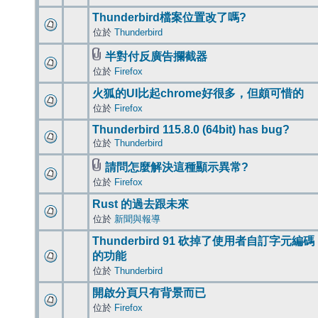
Thunderbird檔案位置改了嗎?
位於
Thunderbird
半對付反廣告攔截器
位於
Firefox
火狐的UI比起chrome好很多，但頗可惜的
位於
Firefox
Thunderbird 115.8.0 (64bit) has bug?
位於
Thunderbird
請問怎麼解決這種顯示異常?
位於
Firefox
Rust 的過去跟未來
位於
新聞與報導
Thunderbird 91 砍掉了使用者自訂字元編碼
的功能
位於
Thunderbird
開啟分頁只有背景而已
位於
Firefox