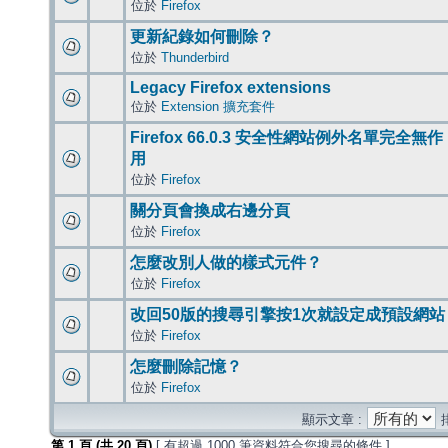
位於
Firefox
更新紀錄如何刪除？
位於
Thunderbird
Legacy Firefox extensions
位於
Extension 擴充套件
Firefox 66.0.3 安全性網站例外名單完全無作
用
位於
Firefox
關分頁會換成右邊分頁
位於
Firefox
怎麼改別人做的樣式元件？
位於
Firefox
改回50版的搜尋引擎按1次就設定成預設網站
位於
Firefox
怎麼刪除記憶？
位於
Firefox
顯示文章 :
第
1
頁 (共
20
頁)
[ 有超過 1000 筆資料符合您搜尋的條件 ]