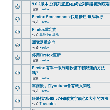
9.0.2版本 分頁列置底(在網址列與書籤列底端
位於
Firefox
Firefox Screenshots 快速按鈕 無法執行
位於
Firefox
Firefox重定向
位於
其他中的其他
瀏覽器重定向
位於
Firefox
停用Firefox更新
位於
Firefox
Firefox 有單一限制這軟體下載限速的方法
嗎?
位於
Firefox
重灌後，在youtube會有載入問題
位於
Firefox
終於找到v68-v74修改文字顏色&大小的方法
位於
Thunderbird