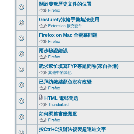
關於瀏覽歷史文件的位置
位於
Firefox
Gesturefy滾輪手勢無法使用
位於
Extension 擴充套件
Firefox on Mac 全螢幕問題
位於
Firefox
兩步驗證錯誤
位於
Firefox
跪求幫忙填寫FYP專題問卷(來自香港)
位於
其他中的其他
已拜訪鏈結顏色沒有改變
位於
Firefox
HTML 電郵問題
位於
Thunderbird
如何調整書籤寬度
位於
Firefox
按Ctrl+C沒辦法複製超連結文字