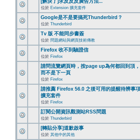
[解決了]求反反反廣告方法...
位於
Extension 擴充套件
Google是不是要搞死Thunderbird？
位於
Thunderbird
Tv 版 不能同步書簽
位於
問題網站與網頁技術傳教
Firefox 收不到驗證信
位於
Firefox
請問流覽網頁時，按page up為何都回到頂，
而不是下一頁
位於
Firefox
請推薦 Firefox 56.0 之後可用的提醒待辨事
擴充套件
位於
Firefox
訂閱公開資訊觀測站RSS問題
位於
Thunderbird
[轉貼分享]道歉啟事
位於
其他中的其他