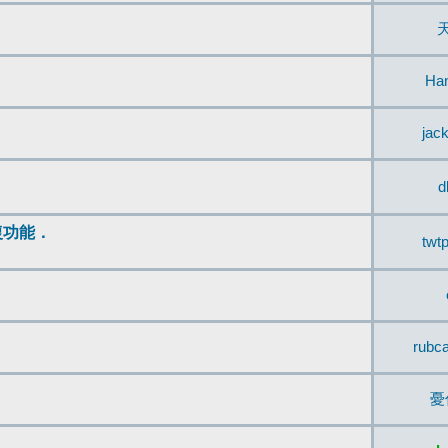
Ha
jac
d
復功能．
twt
rubc
憂