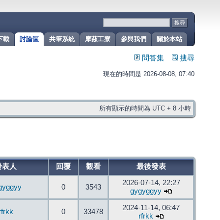
下載
討論區
共筆系統
摩茲工寮
參與我們
關於本站
問答集
搜尋
現在的時間是 2026-08-08, 07:40
所有顯示的時間為 UTC + 8 小時
發表人
回覆
觀看
最後發表
2026-07-14, 22:27
gyggyy
0
3543
gygyggyy
2024-11-14, 06:47
rfrkk
0
33478
rfrkk