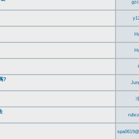
gzc
y1
H
H
嗎?
Jun
法
rubc
spa0619@