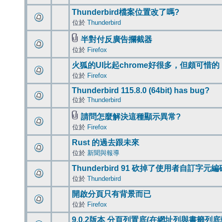
Thunderbird檔案位置改了嗎?
位於
Thunderbird
半對付反廣告攔截器
位於
Firefox
火狐的UI比起chrome好很多，但頗可惜的
位於
Firefox
Thunderbird 115.8.0 (64bit) has bug?
位於
Thunderbird
請問怎麼解決這種顯示異常?
位於
Firefox
Rust 的過去跟未來
位於
新聞與報導
Thunderbird 91 砍掉了使用者自訂字元
位於
Thunderbird
開啟分頁只有背景而已
位於
Firefox
9.0.2版本 分頁列置底(在網址列與書籤列底