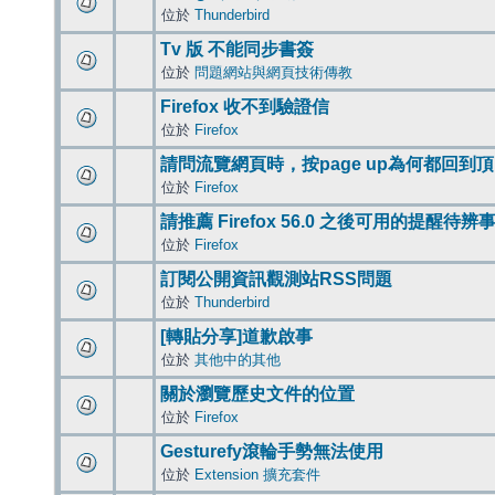
位於
Thunderbird
Tv 版 不能同步書簽
位於
問題網站與網頁技術傳教
Firefox 收不到驗證信
位於
Firefox
請問流覽網頁時，按page up為何都回到
位於
Firefox
請推薦 Firefox 56.0 之後可用的提醒待
位於
Firefox
訂閱公開資訊觀測站RSS問題
位於
Thunderbird
[轉貼分享]道歉啟事
位於
其他中的其他
關於瀏覽歷史文件的位置
位於
Firefox
Gesturefy滾輪手勢無法使用
位於
Extension 擴充套件