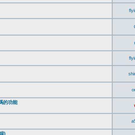
fly
fly
sh
o
編碼的功能
a
端)