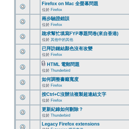
Firefox on Mac 全螢幕問題
位於
Firefox
兩步驗證錯誤
位於
Firefox
跪求幫忙填寫FYP專題問卷(來自香港)
位於
其他中的其他
已拜訪鏈結顏色沒有改變
位於
Firefox
HTML 電郵問題
位於
Thunderbird
如何調整書籤寬度
位於
Firefox
按Ctrl+C沒辦法複製超連結文字
位於
Firefox
更新紀錄如何刪除？
位於
Thunderbird
Legacy Firefox extensions