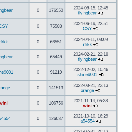
2024-08-15, 12:45
ingbear
0
176950
flyingbear
2024-06-19, 22:51
CSY
0
75583
CSY
2024-04-11, 09:09
rfrkk
0
66551
rfrkk
2024-02-21, 22:18
ingbear
0
65449
flyingbear
2022-12-02, 10:46
ine9001
0
91219
shine9001
2022-09-21, 22:13
range
0
141513
orange
2021-11-14, 05:38
wini
0
106756
wini
2021-10-10, 16:29
54554
0
126037
a54554
2021-07-31, 20:13