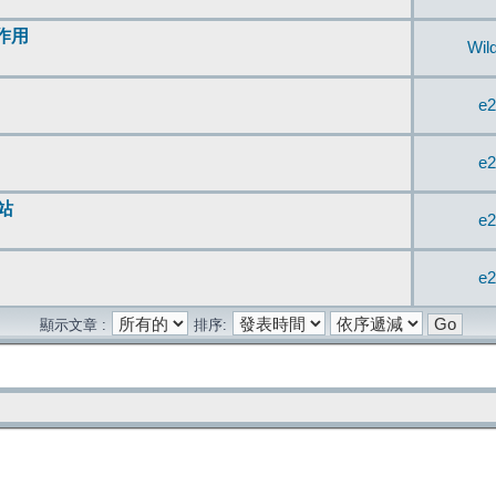
無作用
Wil
e2
e2
站
e2
e2
顯示文章 :
排序: