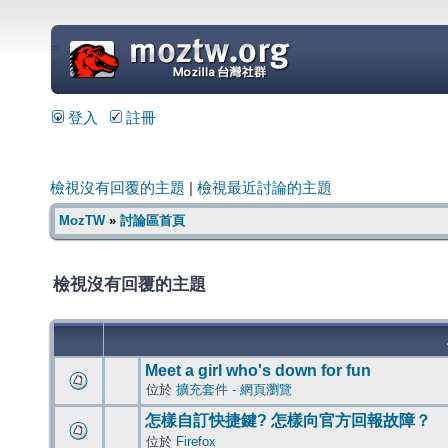
=
登入
註冊
檢視沒有回覆的主題
|
檢視最近討論的主題
MozTW
»
討論區首頁
檢視沒有回覆的主題
Meet a girl who's down for fun
位於
擴充套件 - 網頁瀏覽
怎樣自訂快捷鍵? 怎樣向官方回報故障？
位於
Firefox