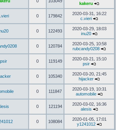
akeru
0
103049
kakeru
2020-03-31, 16:22
.vieri
0
179842
c.vieri
2020-03-29, 18:03
inu20
0
122493
inu20
2020-03-25, 10:58
andy0208
0
120784
rubcandy0208
2020-03-21, 15:10
psir
0
119149
psir
2020-03-20, 21:45
jacker
0
105340
hijacker
2020-03-19, 10:31
omobile
0
111847
automobile
2020-03-02, 16:36
lesis
0
121194
alesis
2020-01-05, 17:01
241012
0
108084
y1241012