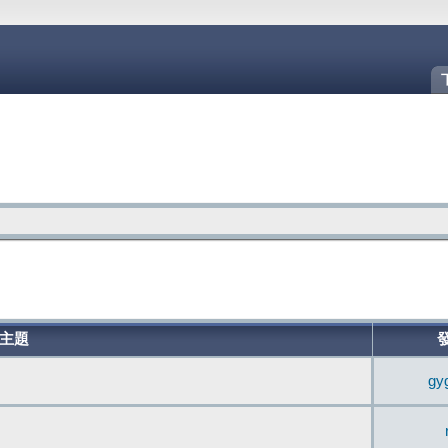
主題
gy