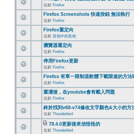
位於
Firefox
Firefox Screenshots 快速按鈕 無法執行
位於
Firefox
Firefox重定向
位於
其他中的其他
瀏覽器重定向
位於
Firefox
停用Firefox更新
位於
Firefox
Firefox 有單一限制這軟體下載限速的方法
位於
Firefox
重灌後，在youtube會有載入問題
位於
Firefox
終於找到v68-v74修改文字顏色&大小的方
位於
Thunderbird
78.4.0更新後來信怪怪的
位於
Thunderbird