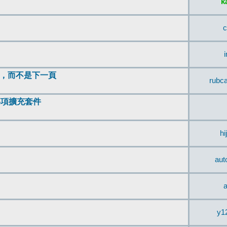
k
c
頂，而不是下一頁
rubc
辨事項擴充套件
hi
aut
a
y1