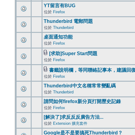
YT留言有BUG
位於
Firefox
Thunderbird 電郵問題
位於
Thunderbird
桌面通知功能
位於
Firefox
[求助]Super Start問題
位於
Firefox
書籤說明欄，等同聯絡記事本，建議回
位於
Firefox
Thunderbird中文名稱常常變亂碼
位於
Thunderbird
請問如何firefox新分頁打開歷史記錄
位於
Firefox
[解決了]求反反反廣告方法...
位於
Extension 擴充套件
Google是不是要搞死Thunderbird？