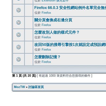
位於
Extension 擴充套件
Firefox 66.0.3 安全性網站例外名單完全
位於
Firefox
關分頁會換成右邊分頁
位於
Firefox
怎麼改別人做的樣式元件？
位於
Firefox
改回50版的搜尋引擎按1次就設定成預設網
位於
Firefox
怎麼刪除記憶？
位於
Firefox
第
1
頁 (共
20
頁)
[ 有超過 1000 筆資料符合您搜尋的條件 ]
MozTW
»
討論區首頁