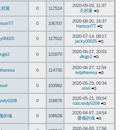
2020-09-03, 11:37
天邪翼
0
117514
天邪翼
2020-08-20, 16:37
nsonTT
0
105707
HansonTT
2020-07-14, 08:17
ky00025
0
117522
jacky00025
2020-06-27, 20:03
kgjs2
0
121670
dkgjs2
2020-06-27, 11:54
ptheresa
0
114735
twtptheresa
2020-05-29, 09:34
esel
0
103982
esel
2020-05-21, 09:04
andy0208
0
116676
rubcandy0208
2020-04-07, 14:54
傷的魂
0
108528
憂傷的魂
2020-04-03, 17:56