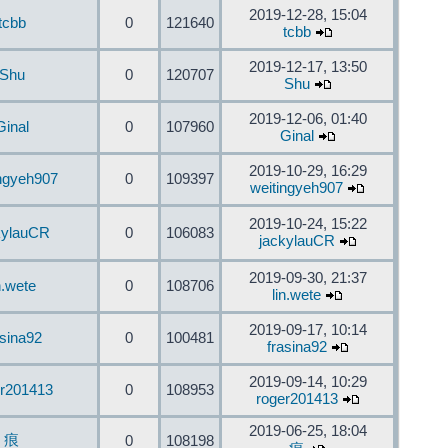
2019-12-28, 15:04
tcbb
0
121640
tcbb
2019-12-17, 13:50
Shu
0
120707
Shu
2019-12-06, 01:40
Ginal
0
107960
Ginal
2019-10-29, 16:29
ingyeh907
0
109397
weitingyeh907
2019-10-24, 15:22
kylauCR
0
106083
jackylauCR
2019-09-30, 21:37
n.wete
0
108706
lin.wete
2019-09-17, 10:14
asina92
0
100481
frasina92
2019-09-14, 10:29
er201413
0
108953
roger201413
2019-06-25, 18:04
痕
0
108198