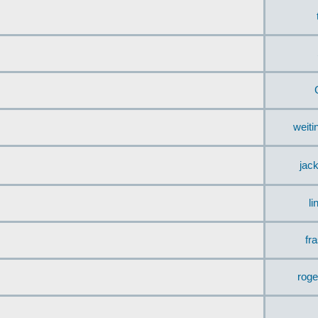
weit
jac
li
fr
rog