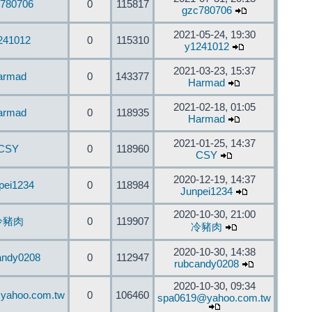
780706
0
115817
gzc780706
2021-05-24, 19:30
241012
0
115310
y1241012
2021-03-23, 15:37
armad
0
143377
Harmad
2021-02-18, 01:05
armad
0
118935
Harmad
2021-01-25, 14:37
CSY
0
118960
CSY
2020-12-19, 14:37
pei1234
0
118984
Junpei1234
2020-10-30, 21:00
冷豬肉
0
119907
冷豬肉
2020-10-30, 14:38
andy0208
0
112947
rubcandy0208
2020-10-30, 09:34
yahoo.com.tw
0
106460
spa0619@yahoo.com.tw