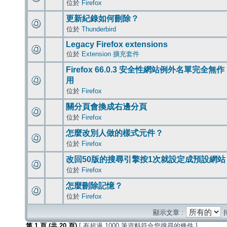
位於
Firefox
更新紀錄如何刪除？
位於
Thunderbird
Legacy Firefox extensions
位於
Extension 擴充套件
Firefox 66.0.3 安全性網站例外名單完全無作
用
位於
Firefox
關分頁會換成右邊分頁
位於
Firefox
怎麼改別人做的樣式元件？
位於
Firefox
改回50版的搜尋引擎按1次就設定成預設網站
位於
Firefox
怎麼刪除記憶？
位於
Firefox
顯示文章 :
第
1
頁 (共
20
頁)
[ 有超過 1000 筆資料符合您搜尋的條件 ]