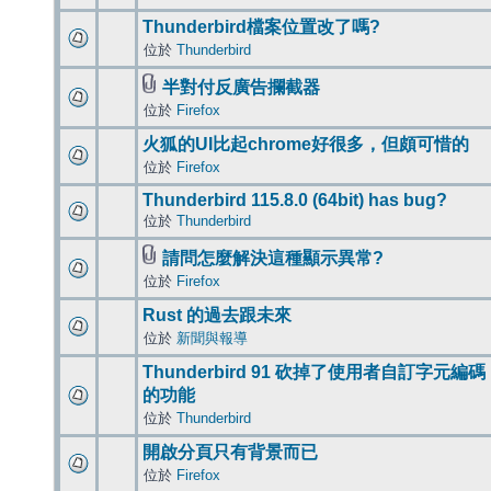
Thunderbird檔案位置改了嗎?
位於
Thunderbird
半對付反廣告攔截器
位於
Firefox
火狐的UI比起chrome好很多，但頗可惜的
位於
Firefox
Thunderbird 115.8.0 (64bit) has bug?
位於
Thunderbird
請問怎麼解決這種顯示異常?
位於
Firefox
Rust 的過去跟未來
位於
新聞與報導
Thunderbird 91 砍掉了使用者自訂字元編碼
的功能
位於
Thunderbird
開啟分頁只有背景而已
位於
Firefox