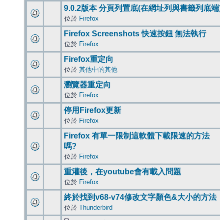
9.0.2版本 分頁列置底(在網址列與書籤列底端
位於
Firefox
Firefox Screenshots 快速按鈕 無法執行
位於
Firefox
Firefox重定向
位於
其他中的其他
瀏覽器重定向
位於
Firefox
停用Firefox更新
位於
Firefox
Firefox 有單一限制這軟體下載限速的方法
嗎?
位於
Firefox
重灌後，在youtube會有載入問題
位於
Firefox
終於找到v68-v74修改文字顏色&大小的方法
位於
Thunderbird