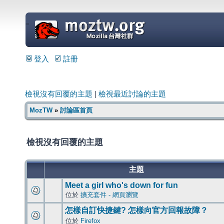
=
登入
註冊
檢視沒有回覆的主題
|
檢視最近討論的主題
MozTW
»
討論區首頁
檢視沒有回覆的主題
主題
Meet a girl who's down for fun
位於
擴充套件 - 網頁瀏覽
怎樣自訂快捷鍵? 怎樣向官方回報故障？
位於
Firefox