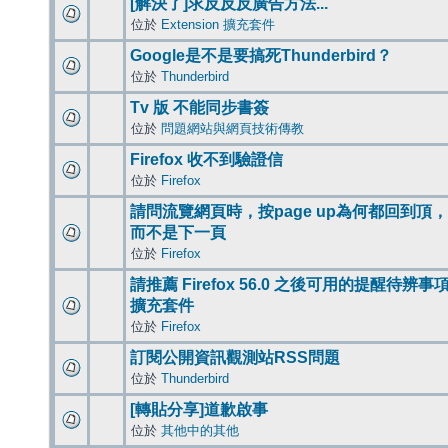
[解決了]求反反反廣告方法...
位於
Extension 擴充套件
Google是不是要搞死Thunderbird？
位於
Thunderbird
Tv 版 不能同步書簽
位於
問題網站與網頁技術傳教
Firefox 收不到驗證信
位於
Firefox
請問流覽網頁時，按page up為何都回到頂，
而不是下一頁
位於
Firefox
請推薦 Firefox 56.0 之後可用的提醒待辨事
擴充套件
位於
Firefox
訂閱公開資訊觀測站RSS問題
位於
Thunderbird
[轉貼分享]道歉啟事
位於
其他中的其他