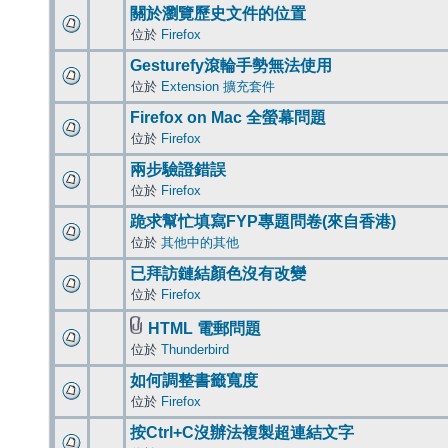
關於瀏覽歷史文件的位置
位於
Firefox
Gesturefy滾輪手勢無法使用
位於
Extension 擴充套件
Firefox on Mac 全螢幕問題
位於
Firefox
兩步驗證錯誤
位於
Firefox
跪求幫忙填寫FYP專題問卷(來自香港)
位於
其他中的其他
已拜訪鏈結顏色沒有改變
位於
Firefox
HTML 電郵問題
位於
Thunderbird
如何調整書籤寬度
位於
Firefox
按Ctrl+C沒辦法複製超連結文字