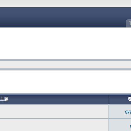
主題
gy