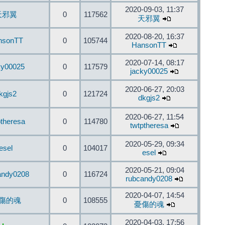
2020-09-03, 11:37
天邪翼
0
117562
天邪翼
2020-08-20, 16:37
nsonTT
0
105744
HansonTT
2020-07-14, 08:17
ky00025
0
117579
jacky00025
2020-06-27, 20:03
kgjs2
0
121724
dkgjs2
2020-06-27, 11:54
ptheresa
0
114780
twtptheresa
2020-05-29, 09:34
esel
0
104017
esel
2020-05-21, 09:04
andy0208
0
116724
rubcandy0208
2020-04-07, 14:54
傷的魂
0
108555
憂傷的魂
2020-04-03, 17:56