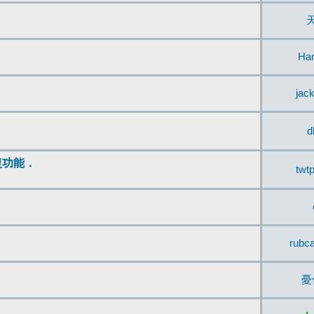
Ha
jac
d
復功能．
twt
rubc
憂