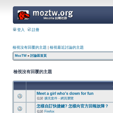
=
登入
註冊
檢視沒有回覆的主題
|
檢視最近討論的主題
MozTW
»
討論區首頁
檢視沒有回覆的主題
Meet a girl who's down for fun
位於
擴充套件 - 網頁瀏覽
怎樣自訂快捷鍵? 怎樣向官方回報故障？
位於
Firefox