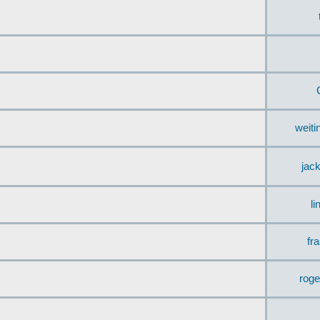
weit
jac
li
fr
rog