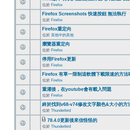
位於
Firefox
Firefox Screenshots 快速按鈕 無法執行
位於
Firefox
Firefox重定向
位於
其他中的其他
瀏覽器重定向
位於
Firefox
停用Firefox更新
位於
Firefox
Firefox 有單一限制這軟體下載限速的方法
位於
Firefox
重灌後，在youtube會有載入問題
位於
Firefox
終於找到v68-v74修改文字顏色&大小的方
位於
Thunderbird
78.4.0更新後來信怪怪的
位於
Thunderbird