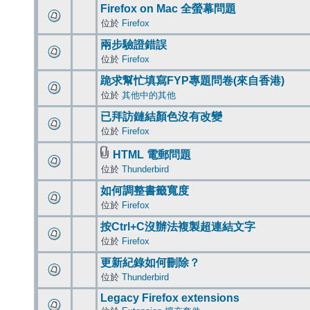
Firefox on Mac 全螢幕問題
位於
Firefox
兩步驗證錯誤
位於
Firefox
跪求幫忙填寫FYP專題問卷(來自香港)
位於
其他中的其他
已拜訪鏈結顏色沒有改變
位於
Firefox
HTML 電郵問題
位於
Thunderbird
如何調整書籤寬度
位於
Firefox
按Ctrl+C沒辦法複製超連結文字
位於
Firefox
更新紀錄如何刪除？
位於
Thunderbird
Legacy Firefox extensions