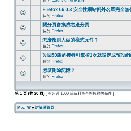
位於
Extension 擴充套件
Firefox 66.0.3 安全性網站例外名單完全
位於
Firefox
關分頁會換成右邊分頁
位於
Firefox
怎麼改別人做的樣式元件？
位於
Firefox
改回50版的搜尋引擎按1次就設定成預設網
位於
Firefox
怎麼刪除記憶？
位於
Firefox
第
1
頁 (共
20
頁)
[ 有超過 1000 筆資料符合您搜尋的條件 ]
MozTW
»
討論區首頁