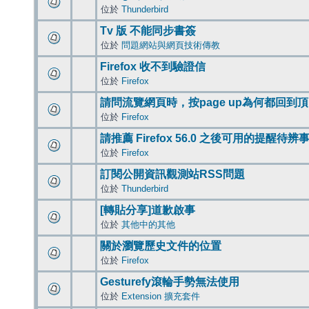
位於
Thunderbird
Tv 版 不能同步書簽
位於
問題網站與網頁技術傳教
Firefox 收不到驗證信
位於
Firefox
請問流覽網頁時，按page up為何都回到
位於
Firefox
請推薦 Firefox 56.0 之後可用的提醒待
位於
Firefox
訂閱公開資訊觀測站RSS問題
位於
Thunderbird
[轉貼分享]道歉啟事
位於
其他中的其他
關於瀏覽歷史文件的位置
位於
Firefox
Gesturefy滾輪手勢無法使用
位於
Extension 擴充套件