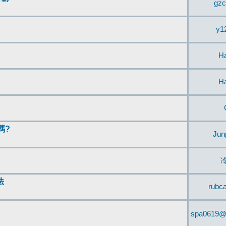
gzc
y1
H
H
嗎?
Jun
法
rubc
spa0619@