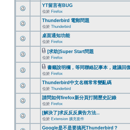
YT留言有BUG
位於
Firefox
Thunderbird 電郵問題
位於
Thunderbird
桌面通知功能
位於
Firefox
[求助]Super Start問題
位於
Firefox
書籤說明欄，等同聯絡記事本，建議回
位於
Firefox
Thunderbird中文名稱常常變亂碼
位於
Thunderbird
請問如何firefox新分頁打開歷史記錄
位於
Firefox
[解決了]求反反反廣告方法...
位於
Extension 擴充套件
Google是不是要搞死Thunderbird？