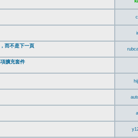
k
c
頂，而不是下一頁
rubc
辨事項擴充套件
hi
aut
a
y1