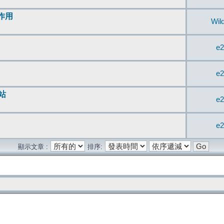
無作用
Wil
e2
e2
站
e2
e2
顯示文章 :
排序: