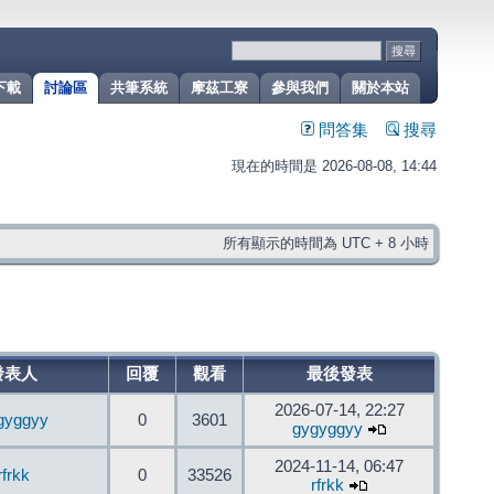
下載
討論區
共筆系統
摩茲工寮
參與我們
關於本站
問答集
搜尋
現在的時間是 2026-08-08, 14:44
所有顯示的時間為 UTC + 8 小時
發表人
回覆
觀看
最後發表
2026-07-14, 22:27
gyggyy
0
3601
gygyggyy
2024-11-14, 06:47
rfrkk
0
33526
rfrkk