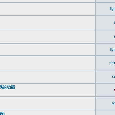
fly
fly
sh
o
編碼的功能
a
端)