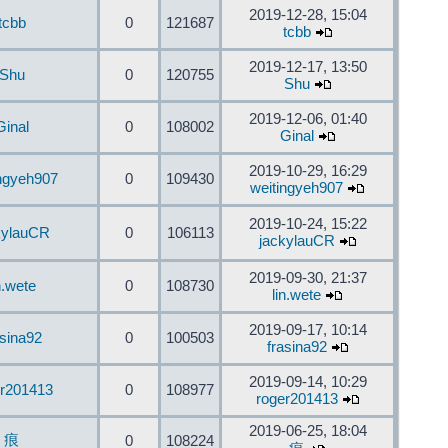
2019-12-28, 15:04
tcbb
0
121687
tcbb
2019-12-17, 13:50
Shu
0
120755
Shu
2019-12-06, 01:40
Ginal
0
108002
Ginal
2019-10-29, 16:29
ingyeh907
0
109430
weitingyeh907
2019-10-24, 15:22
kylauCR
0
106113
jackylauCR
2019-09-30, 21:37
n.wete
0
108730
lin.wete
2019-09-17, 10:14
asina92
0
100503
frasina92
2019-09-14, 10:29
er201413
0
108977
roger201413
2019-06-25, 18:04
痕
0
108224