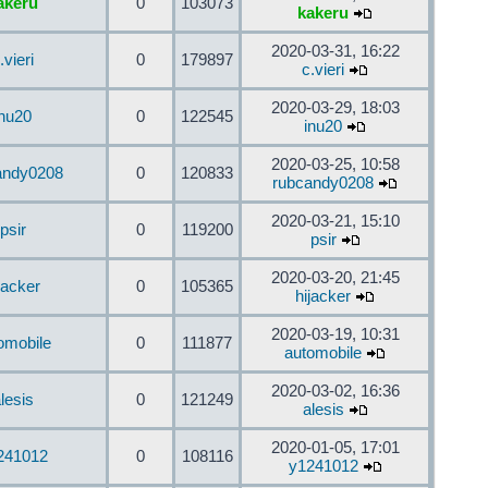
akeru
0
103073
kakeru
2020-03-31, 16:22
.vieri
0
179897
c.vieri
2020-03-29, 18:03
inu20
0
122545
inu20
2020-03-25, 10:58
andy0208
0
120833
rubcandy0208
2020-03-21, 15:10
psir
0
119200
psir
2020-03-20, 21:45
jacker
0
105365
hijacker
2020-03-19, 10:31
omobile
0
111877
automobile
2020-03-02, 16:36
lesis
0
121249
alesis
2020-01-05, 17:01
241012
0
108116
y1241012