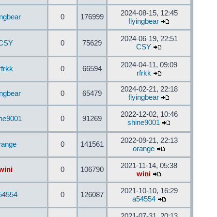
2024-08-15, 12:45
ingbear
0
176999
flyingbear
2024-06-19, 22:51
CSY
0
75629
CSY
2024-04-11, 09:09
rfrkk
0
66594
rfrkk
2024-02-21, 22:18
ingbear
0
65479
flyingbear
2022-12-02, 10:46
ine9001
0
91269
shine9001
2022-09-21, 22:13
range
0
141561
orange
2021-11-14, 05:38
wini
0
106790
wini
2021-10-10, 16:29
54554
0
126087
a54554
2021-07-31, 20:13