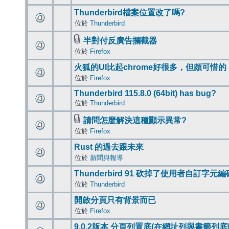
Thunderbird檔案位置改了嗎?
位於
Thunderbird
半對付反廣告攔截器
位於
Firefox
火狐的UI比起chrome好很多，但頗可惜的
位於
Firefox
Thunderbird 115.8.0 (64bit) has bug?
位於
Thunderbird
請問怎麼解決這種顯示異常?
位於
Firefox
Rust 的過去跟未來
位於
新聞與報導
Thunderbird 91 砍掉了使用者自訂字元
位於
Thunderbird
開啟分頁只有背景而已
位於
Firefox
9.0.2版本 分頁列置底(在網址列與書籤列底