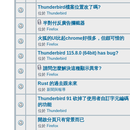
Thunderbird檔案位置改了嗎?
位於
Thunderbird
半對付反廣告攔截器
位於
Firefox
火狐的UI比起chrome好很多，但頗可惜的
位於
Firefox
Thunderbird 115.8.0 (64bit) has bug?
位於
Thunderbird
請問怎麼解決這種顯示異常?
位於
Firefox
Rust 的過去跟未來
位於
新聞與報導
Thunderbird 91 砍掉了使用者自訂字元編碼
的功能
位於
Thunderbird
開啟分頁只有背景而已
位於
Firefox