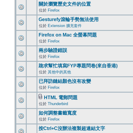
關於瀏覽歷史文件的位置
位於
Firefox
Gesturefy滾輪手勢無法使用
位於
Extension 擴充套件
Firefox on Mac 全螢幕問題
位於
Firefox
兩步驗證錯誤
位於
Firefox
跪求幫忙填寫FYP專題問卷(來自香港)
位於
其他中的其他
已拜訪鏈結顏色沒有改變
位於
Firefox
HTML 電郵問題
位於
Thunderbird
如何調整書籤寬度
位於
Firefox
按Ctrl+C沒辦法複製超連結文字