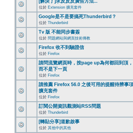
[解決了]求反反反廣告方法...
位於
Extension 擴充套件
Google是不是要搞死Thunderbird？
位於
Thunderbird
Tv 版 不能同步書簽
位於
問題網站與網頁技術傳教
Firefox 收不到驗證信
位於
Firefox
請問流覽網頁時，按page up為何都回到頂，
而不是下一頁
位於
Firefox
請推薦 Firefox 56.0 之後可用的提醒待辨事
擴充套件
位於
Firefox
訂閱公開資訊觀測站RSS問題
位於
Thunderbird
[轉貼分享]道歉啟事
位於
其他中的其他