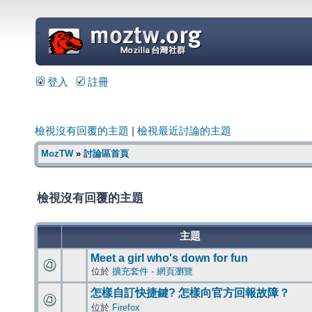
=
登入
註冊
檢視沒有回覆的主題
|
檢視最近討論的主題
MozTW
»
討論區首頁
檢視沒有回覆的主題
主題
Meet a girl who's down for fun
位於
擴充套件 - 網頁瀏覽
怎樣自訂快捷鍵? 怎樣向官方回報故障？
位於
Firefox