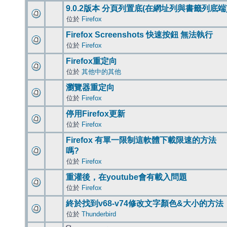
9.0.2版本 分頁列置底(在網址列與書籤列底端
位於
Firefox
Firefox Screenshots 快速按鈕 無法執行
位於
Firefox
Firefox重定向
位於
其他中的其他
瀏覽器重定向
位於
Firefox
停用Firefox更新
位於
Firefox
Firefox 有單一限制這軟體下載限速的方法
嗎?
位於
Firefox
重灌後，在youtube會有載入問題
位於
Firefox
終於找到v68-v74修改文字顏色&大小的方法
位於
Thunderbird