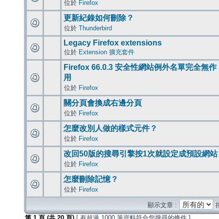
位於
Firefox
更新紀錄如何刪除？
位於
Thunderbird
Legacy Firefox extensions
位於
Extension 擴充套件
Firefox 66.0.3 安全性網站例外名單完全無作
用
位於
Firefox
關分頁會換成右邊分頁
位於
Firefox
怎麼改別人做的樣式元件？
位於
Firefox
改回50版的搜尋引擎按1次就設定成預設網站
位於
Firefox
怎麼刪除記憶？
位於
Firefox
顯示文章 :
第
1
頁 (共
20
頁)
[ 有超過 1000 筆資料符合您搜尋的條件 ]