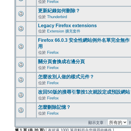
位於
Firefox
更新紀錄如何刪除？
位於
Thunderbird
Legacy Firefox extensions
位於
Extension 擴充套件
Firefox 66.0.3 安全性網站例外名單完全無作
用
位於
Firefox
關分頁會換成右邊分頁
位於
Firefox
怎麼改別人做的樣式元件？
位於
Firefox
改回50版的搜尋引擎按1次就設定成預設網站
位於
Firefox
怎麼刪除記憶？
位於
Firefox
顯示文章 :
第
1
頁 (共
20
頁)
[ 有超過 1000 筆資料符合您搜尋的條件 ]