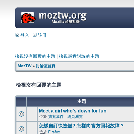
=
登入
註冊
檢視沒有回覆的主題
|
檢視最近討論的主題
MozTW
»
討論區首頁
檢視沒有回覆的主題
主題
Meet a girl who's down for fun
位於
擴充套件 - 網頁瀏覽
怎樣自訂快捷鍵? 怎樣向官方回報故障？
位於
Firefox