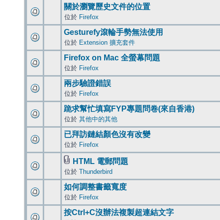
關於瀏覽歷史文件的位置
位於
Firefox
Gesturefy滾輪手勢無法使用
位於
Extension 擴充套件
Firefox on Mac 全螢幕問題
位於
Firefox
兩步驗證錯誤
位於
Firefox
跪求幫忙填寫FYP專題問卷(來自香港)
位於
其他中的其他
已拜訪鏈結顏色沒有改變
位於
Firefox
HTML 電郵問題
位於
Thunderbird
如何調整書籤寬度
位於
Firefox
按Ctrl+C沒辦法複製超連結文字