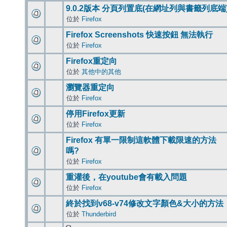
9.0.2版本 分頁列置底(在網址列與書籤列底端
位於
Firefox
Firefox Screenshots 快速按鈕 無法執行
位於
Firefox
Firefox重定向
位於
其他中的其他
瀏覽器重定向
位於
Firefox
停用Firefox更新
位於
Firefox
Firefox 有單一限制這軟體下載限速的方法
嗎?
位於
Firefox
重灌後，在youtube會有載入問題
位於
Firefox
終於找到v68-v74修改文字顏色&大小的方法
位於
Thunderbird