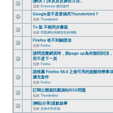
[解決了]求反反反廣告方法...
位於
Extension 擴充套件
Google是不是要搞死Thunderbird？
位於
Thunderbird
Tv 版 不能同步書簽
位於
問題網站與網頁技術傳教
Firefox 收不到驗證信
位於
Firefox
請問流覽網頁時，按page up為何都回到頂，
而不是下一頁
位於
Firefox
請推薦 Firefox 56.0 之後可用的提醒待辨事
擴充套件
位於
Firefox
訂閱公開資訊觀測站RSS問題
位於
Thunderbird
[轉貼分享]道歉啟事
位於
其他中的其他