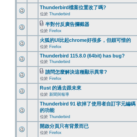
Thunderbird檔案位置改了嗎?
位於
Thunderbird
半對付反廣告攔截器
位於
Firefox
火狐的UI比起chrome好很多，但頗可惜的
位於
Firefox
Thunderbird 115.8.0 (64bit) has bug?
位於
Thunderbird
請問怎麼解決這種顯示異常?
位於
Firefox
Rust 的過去跟未來
位於
新聞與報導
Thunderbird 91 砍掉了使用者自訂字元編碼
的功能
位於
Thunderbird
開啟分頁只有背景而已
位於
Firefox