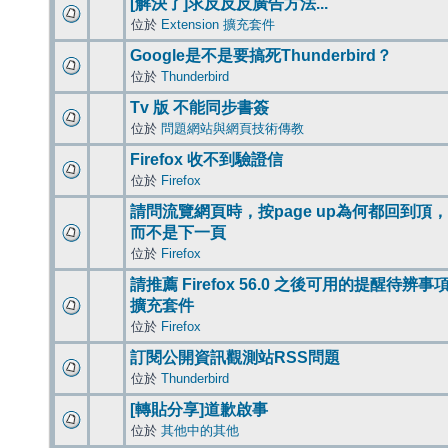
[解決了]求反反反廣告方法...
位於
Extension 擴充套件
Google是不是要搞死Thunderbird？
位於
Thunderbird
Tv 版 不能同步書簽
位於
問題網站與網頁技術傳教
Firefox 收不到驗證信
位於
Firefox
請問流覽網頁時，按page up為何都回到頂，
而不是下一頁
位於
Firefox
請推薦 Firefox 56.0 之後可用的提醒待辨事
擴充套件
位於
Firefox
訂閱公開資訊觀測站RSS問題
位於
Thunderbird
[轉貼分享]道歉啟事
位於
其他中的其他