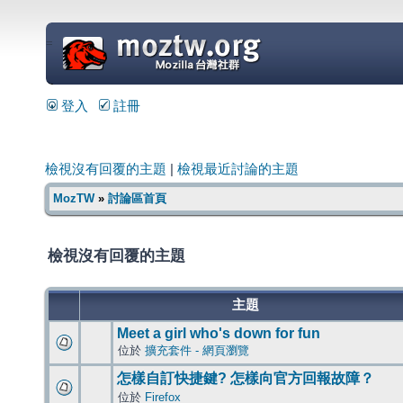
=
登入
註冊
檢視沒有回覆的主題
|
檢視最近討論的主題
MozTW
»
討論區首頁
檢視沒有回覆的主題
主題
Meet a girl who's down for fun
位於
擴充套件 - 網頁瀏覽
怎樣自訂快捷鍵? 怎樣向官方回報故障？
位於
Firefox