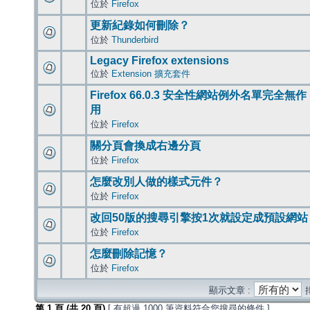
位於
Firefox
更新紀錄如何刪除？
位於
Thunderbird
Legacy Firefox extensions
位於
Extension 擴充套件
Firefox 66.0.3 安全性網站例外名單完全無作
用
位於
Firefox
關分頁會換成右邊分頁
位於
Firefox
怎麼改別人做的樣式元件？
位於
Firefox
改回50版的搜尋引擎按1次就設定成預設網站
位於
Firefox
怎麼刪除記憶？
位於
Firefox
顯示文章 :
第
1
頁 (共
20
頁)
[ 有超過 1000 筆資料符合您搜尋的條件 ]