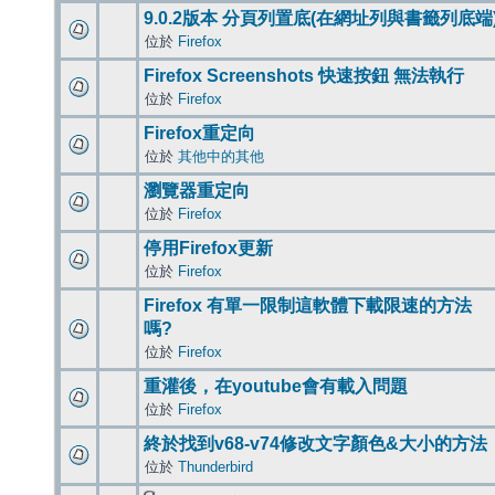
9.0.2版本 分頁列置底(在網址列與書籤列底端
位於
Firefox
Firefox Screenshots 快速按鈕 無法執行
位於
Firefox
Firefox重定向
位於
其他中的其他
瀏覽器重定向
位於
Firefox
停用Firefox更新
位於
Firefox
Firefox 有單一限制這軟體下載限速的方法
嗎?
位於
Firefox
重灌後，在youtube會有載入問題
位於
Firefox
終於找到v68-v74修改文字顏色&大小的方法
位於
Thunderbird