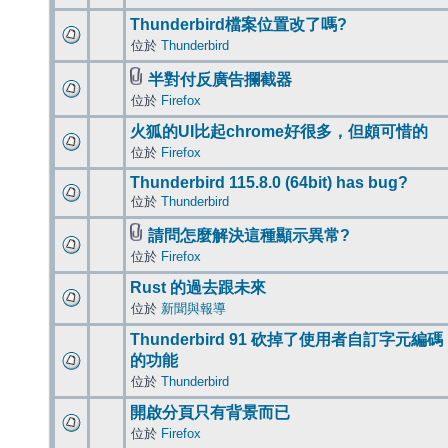
Thunderbird檔案位置改了嗎?
位於
Thunderbird
半對付反廣告攔截器
位於
Firefox
火狐的UI比起chrome好很多，但頗可惜的
位於
Firefox
Thunderbird 115.8.0 (64bit) has bug?
位於
Thunderbird
請問怎麼解決這種顯示異常?
位於
Firefox
Rust 的過去跟未來
位於
新聞與報導
Thunderbird 91 砍掉了使用者自訂字元編碼
的功能
位於
Thunderbird
開啟分頁只有背景而已
位於
Firefox