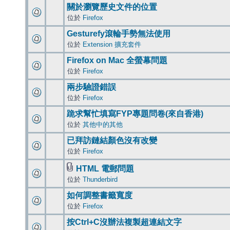
關於瀏覽歷史文件的位置
位於
Firefox
Gesturefy滾輪手勢無法使用
位於
Extension 擴充套件
Firefox on Mac 全螢幕問題
位於
Firefox
兩步驗證錯誤
位於
Firefox
跪求幫忙填寫FYP專題問卷(來自香港)
位於
其他中的其他
已拜訪鏈結顏色沒有改變
位於
Firefox
HTML 電郵問題
位於
Thunderbird
如何調整書籤寬度
位於
Firefox
按Ctrl+C沒辦法複製超連結文字