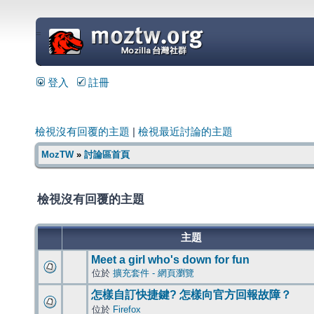
=
登入
註冊
檢視沒有回覆的主題
|
檢視最近討論的主題
MozTW
»
討論區首頁
檢視沒有回覆的主題
主題
Meet a girl who's down for fun
位於
擴充套件 - 網頁瀏覽
怎樣自訂快捷鍵? 怎樣向官方回報故障？
位於
Firefox