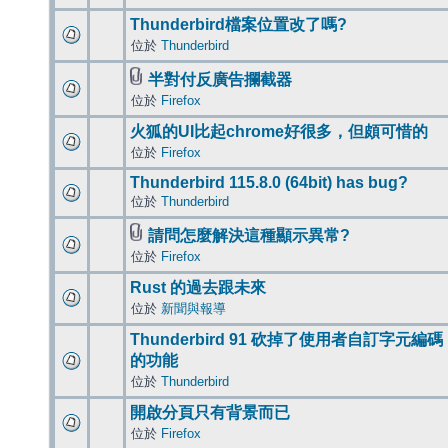
Thunderbird檔案位置改了嗎?
位於
Thunderbird
半對付反廣告攔截器
位於
Firefox
火狐的UI比起chrome好很多，但頗可惜的
位於
Firefox
Thunderbird 115.8.0 (64bit) has bug?
位於
Thunderbird
請問怎麼解決這種顯示異常?
位於
Firefox
Rust 的過去跟未來
位於
新聞與報導
Thunderbird 91 砍掉了使用者自訂字元編碼
的功能
位於
Thunderbird
開啟分頁只有背景而已
位於
Firefox