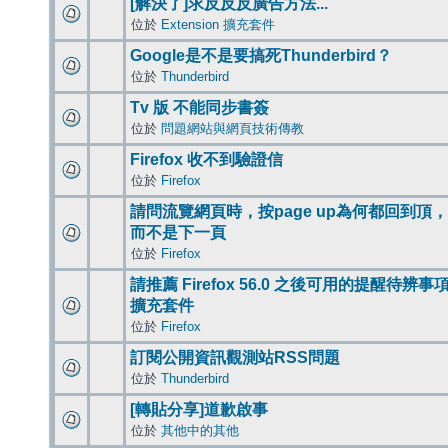
[解決了]求反反反廣告方法...
位於
Extension 擴充套件
Google是不是要搞死Thunderbird？
位於
Thunderbird
Tv 版 不能同步書簽
位於
問題網站與網頁技術傳教
Firefox 收不到驗證信
位於
Firefox
請問流覽網頁時，按page up為何都回到頂，
而不是下一頁
位於
Firefox
請推薦 Firefox 56.0 之後可用的提醒待辨事
擴充套件
位於
Firefox
訂閱公開資訊觀測站RSS問題
位於
Thunderbird
[轉貼分享]道歉啟事
位於
其他中的其他