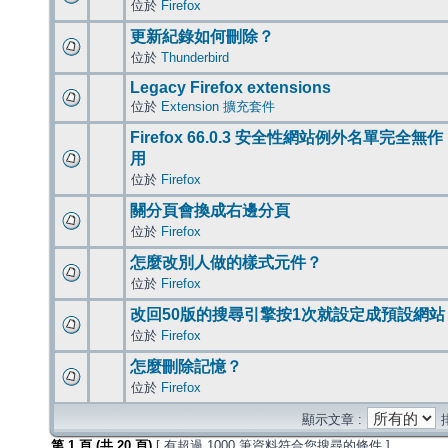
位於
Firefox
更新紀錄如何刪除？
位於
Thunderbird
Legacy Firefox extensions
位於
Extension 擴充套件
Firefox 66.0.3 安全性網站例外名單完全無作
用
位於
Firefox
關分頁會換成右邊分頁
位於
Firefox
怎麼改別人做的樣式元件？
位於
Firefox
改回50版的搜尋引擎按1次就設定成預設網站
位於
Firefox
怎麼刪除記憶？
位於
Firefox
顯示文章 :
第
1
頁 (共
20
頁)
[ 有超過 1000 筆資料符合您搜尋的條件 ]