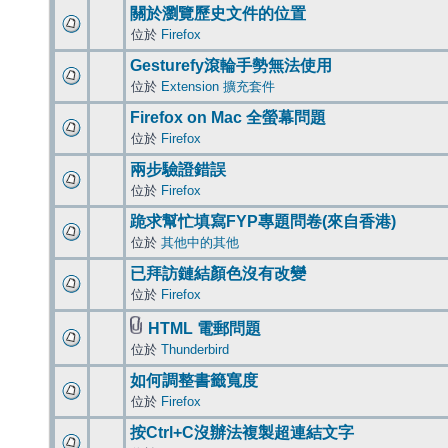
關於瀏覽歷史文件的位置
位於
Firefox
Gesturefy滾輪手勢無法使用
位於
Extension 擴充套件
Firefox on Mac 全螢幕問題
位於
Firefox
兩步驗證錯誤
位於
Firefox
跪求幫忙填寫FYP專題問卷(來自香港)
位於
其他中的其他
已拜訪鏈結顏色沒有改變
位於
Firefox
HTML 電郵問題
位於
Thunderbird
如何調整書籤寬度
位於
Firefox
按Ctrl+C沒辦法複製超連結文字