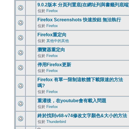
9.0.2版本 分頁列置底(在網址列與書籤列底端
位於
Firefox
Firefox Screenshots 快速按鈕 無法執行
位於
Firefox
Firefox重定向
位於
其他中的其他
瀏覽器重定向
位於
Firefox
停用Firefox更新
位於
Firefox
Firefox 有單一限制這軟體下載限速的方法
嗎?
位於
Firefox
重灌後，在youtube會有載入問題
位於
Firefox
終於找到v68-v74修改文字顏色&大小的方法
位於
Thunderbird