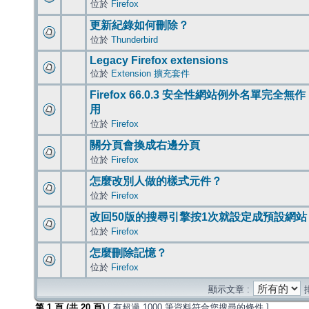
位於
Firefox
更新紀錄如何刪除？
位於
Thunderbird
Legacy Firefox extensions
位於
Extension 擴充套件
Firefox 66.0.3 安全性網站例外名單完全無作
用
位於
Firefox
關分頁會換成右邊分頁
位於
Firefox
怎麼改別人做的樣式元件？
位於
Firefox
改回50版的搜尋引擎按1次就設定成預設網站
位於
Firefox
怎麼刪除記憶？
位於
Firefox
顯示文章 :
第
1
頁 (共
20
頁)
[ 有超過 1000 筆資料符合您搜尋的條件 ]