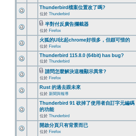
Thunderbird檔案位置改了嗎?
位於
Thunderbird
半對付反廣告攔截器
位於
Firefox
火狐的UI比起chrome好很多，但頗可惜的
位於
Firefox
Thunderbird 115.8.0 (64bit) has bug?
位於
Thunderbird
請問怎麼解決這種顯示異常?
位於
Firefox
Rust 的過去跟未來
位於
新聞與報導
Thunderbird 91 砍掉了使用者自訂字元編碼
的功能
位於
Thunderbird
開啟分頁只有背景而已
位於
Firefox