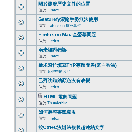
關於瀏覽歷史文件的位置
位於
Firefox
Gesturefy滾輪手勢無法使用
位於
Extension 擴充套件
Firefox on Mac 全螢幕問題
位於
Firefox
兩步驗證錯誤
位於
Firefox
跪求幫忙填寫FYP專題問卷(來自香港)
位於
其他中的其他
已拜訪鏈結顏色沒有改變
位於
Firefox
HTML 電郵問題
位於
Thunderbird
如何調整書籤寬度
位於
Firefox
按Ctrl+C沒辦法複製超連結文字