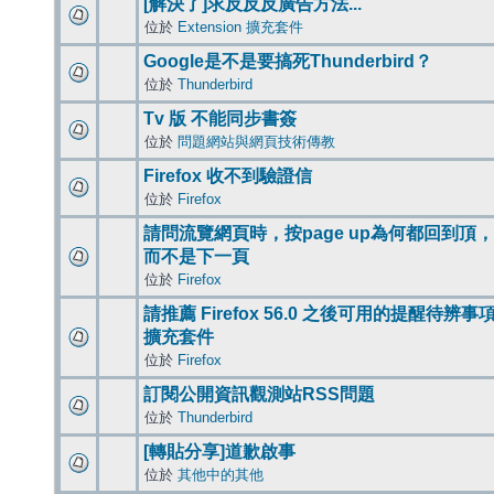
[解決了]求反反反廣告方法...
位於
Extension 擴充套件
Google是不是要搞死Thunderbird？
位於
Thunderbird
Tv 版 不能同步書簽
位於
問題網站與網頁技術傳教
Firefox 收不到驗證信
位於
Firefox
請問流覽網頁時，按page up為何都回到頂，
而不是下一頁
位於
Firefox
請推薦 Firefox 56.0 之後可用的提醒待辨事
擴充套件
位於
Firefox
訂閱公開資訊觀測站RSS問題
位於
Thunderbird
[轉貼分享]道歉啟事
位於
其他中的其他