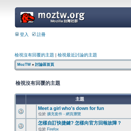
=
登入
註冊
檢視沒有回覆的主題
|
檢視最近討論的主題
MozTW
»
討論區首頁
檢視沒有回覆的主題
主題
Meet a girl who's down for fun
位於
擴充套件 - 網頁瀏覽
怎樣自訂快捷鍵? 怎樣向官方回報故障？
位於
Firefox