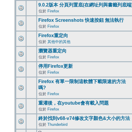
9.0.2版本 分頁列置底(在網址列與書籤列底端
位於
Firefox
Firefox Screenshots 快速按鈕 無法執行
位於
Firefox
Firefox重定向
位於
其他中的其他
瀏覽器重定向
位於
Firefox
停用Firefox更新
位於
Firefox
Firefox 有單一限制這軟體下載限速的方法
嗎?
位於
Firefox
重灌後，在youtube會有載入問題
位於
Firefox
終於找到v68-v74修改文字顏色&大小的方法
位於
Thunderbird