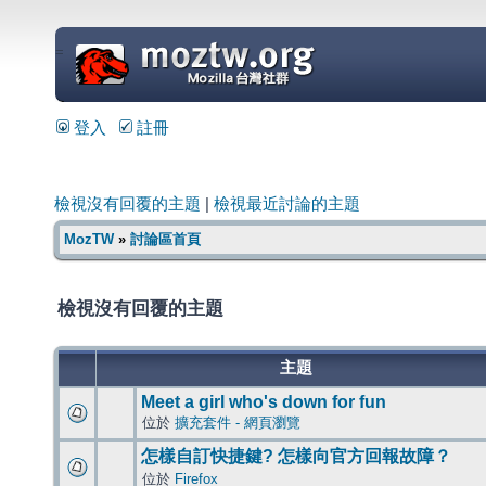
=
登入
註冊
檢視沒有回覆的主題
|
檢視最近討論的主題
MozTW
»
討論區首頁
檢視沒有回覆的主題
主題
Meet a girl who's down for fun
位於
擴充套件 - 網頁瀏覽
怎樣自訂快捷鍵? 怎樣向官方回報故障？
位於
Firefox