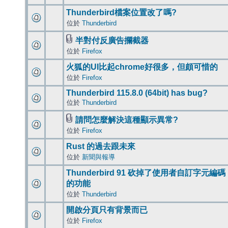
Thunderbird檔案位置改了嗎?
位於
Thunderbird
半對付反廣告攔截器
位於
Firefox
火狐的UI比起chrome好很多，但頗可惜的
位於
Firefox
Thunderbird 115.8.0 (64bit) has bug?
位於
Thunderbird
請問怎麼解決這種顯示異常?
位於
Firefox
Rust 的過去跟未來
位於
新聞與報導
Thunderbird 91 砍掉了使用者自訂字元編碼
的功能
位於
Thunderbird
開啟分頁只有背景而已
位於
Firefox