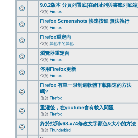
9.0.2版本 分頁列置底(在網址列與書籤列底端
位於
Firefox
Firefox Screenshots 快速按鈕 無法執行
位於
Firefox
Firefox重定向
位於
其他中的其他
瀏覽器重定向
位於
Firefox
停用Firefox更新
位於
Firefox
Firefox 有單一限制這軟體下載限速的方法
嗎?
位於
Firefox
重灌後，在youtube會有載入問題
位於
Firefox
終於找到v68-v74修改文字顏色&大小的方法
位於
Thunderbird