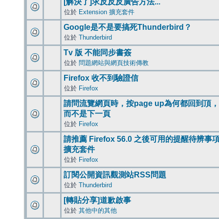
[解決了]求反反反廣告方法...
位於
Extension 擴充套件
Google是不是要搞死Thunderbird？
位於
Thunderbird
Tv 版 不能同步書簽
位於
問題網站與網頁技術傳教
Firefox 收不到驗證信
位於
Firefox
請問流覽網頁時，按page up為何都回到頂，
而不是下一頁
位於
Firefox
請推薦 Firefox 56.0 之後可用的提醒待辨事
擴充套件
位於
Firefox
訂閱公開資訊觀測站RSS問題
位於
Thunderbird
[轉貼分享]道歉啟事
位於
其他中的其他