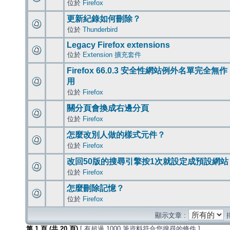
位於
Firefox
更新紀錄如何刪除？
位於
Thunderbird
Legacy Firefox extensions
位於
Extension 擴充套件
Firefox 66.0.3 安全性網站例外名單完全無作
用
位於
Firefox
關分頁會換成右邊分頁
位於
Firefox
怎麼改別人做的樣式元件？
位於
Firefox
改回50版的搜尋引擎按1次就設定成預設網站
位於
Firefox
怎麼刪除記憶？
位於
Firefox
顯示文章 :
第
1
頁 (共
20
頁)
[ 有超過 1000 筆資料符合您搜尋的條件 ]