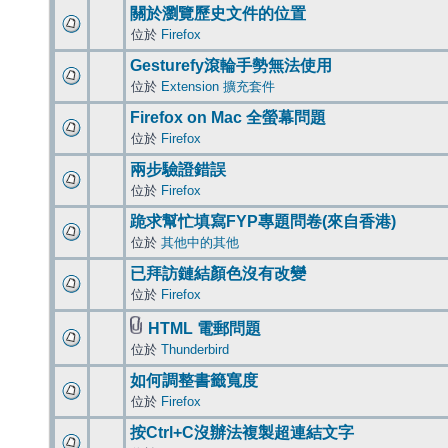
關於瀏覽歷史文件的位置
位於
Firefox
Gesturefy滾輪手勢無法使用
位於
Extension 擴充套件
Firefox on Mac 全螢幕問題
位於
Firefox
兩步驗證錯誤
位於
Firefox
跪求幫忙填寫FYP專題問卷(來自香港)
位於
其他中的其他
已拜訪鏈結顏色沒有改變
位於
Firefox
HTML 電郵問題
位於
Thunderbird
如何調整書籤寬度
位於
Firefox
按Ctrl+C沒辦法複製超連結文字