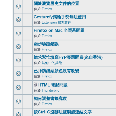
關於瀏覽歷史文件的位置
位於
Firefox
Gesturefy滾輪手勢無法使用
位於
Extension 擴充套件
Firefox on Mac 全螢幕問題
位於
Firefox
兩步驗證錯誤
位於
Firefox
跪求幫忙填寫FYP專題問卷(來自香港)
位於
其他中的其他
已拜訪鏈結顏色沒有改變
位於
Firefox
HTML 電郵問題
位於
Thunderbird
如何調整書籤寬度
位於
Firefox
按Ctrl+C沒辦法複製超連結文字