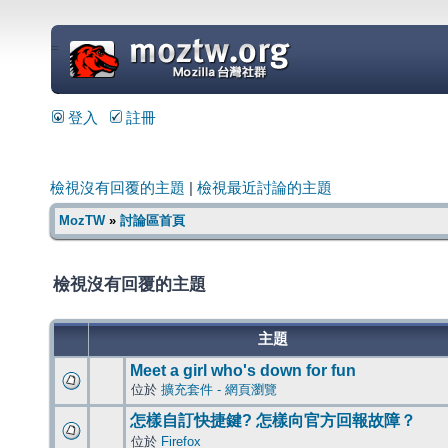
=
登入
註冊
檢視沒有回覆的主題
|
檢視最近討論的主題
MozTW
»
討論區首頁
檢視沒有回覆的主題
主題
Meet a girl who's down for fun
位於
擴充套件 - 網頁瀏覽
怎樣自訂快捷鍵? 怎樣向官方回報故障？
位於
Firefox