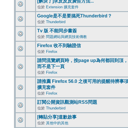
[解決了]求反反反廣告方法...
位於
Extension 擴充套件
Google是不是要搞死Thunderbird？
位於
Thunderbird
Tv 版 不能同步書簽
位於
問題網站與網頁技術傳教
Firefox 收不到驗證信
位於
Firefox
請問流覽網頁時，按page up為何都回到頂，
而不是下一頁
位於
Firefox
請推薦 Firefox 56.0 之後可用的提醒待辨事
擴充套件
位於
Firefox
訂閱公開資訊觀測站RSS問題
位於
Thunderbird
[轉貼分享]道歉啟事
位於
其他中的其他