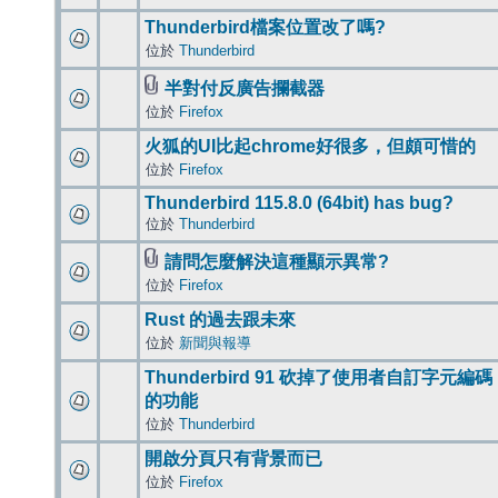
Thunderbird檔案位置改了嗎?
位於
Thunderbird
半對付反廣告攔截器
位於
Firefox
火狐的UI比起chrome好很多，但頗可惜的
位於
Firefox
Thunderbird 115.8.0 (64bit) has bug?
位於
Thunderbird
請問怎麼解決這種顯示異常?
位於
Firefox
Rust 的過去跟未來
位於
新聞與報導
Thunderbird 91 砍掉了使用者自訂字元編碼
的功能
位於
Thunderbird
開啟分頁只有背景而已
位於
Firefox