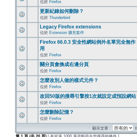
位於
Firefox
更新紀錄如何刪除？
位於
Thunderbird
Legacy Firefox extensions
位於
Extension 擴充套件
Firefox 66.0.3 安全性網站例外名單完全無作
用
位於
Firefox
關分頁會換成右邊分頁
位於
Firefox
怎麼改別人做的樣式元件？
位於
Firefox
改回50版的搜尋引擎按1次就設定成預設網站
位於
Firefox
怎麼刪除記憶？
位於
Firefox
顯示文章 :
第
1
頁 (共
20
頁)
[ 有超過 1000 筆資料符合您搜尋的條件 ]