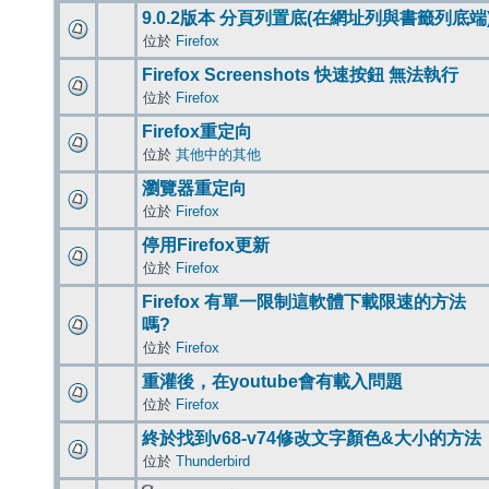
9.0.2版本 分頁列置底(在網址列與書籤列底端
位於
Firefox
Firefox Screenshots 快速按鈕 無法執行
位於
Firefox
Firefox重定向
位於
其他中的其他
瀏覽器重定向
位於
Firefox
停用Firefox更新
位於
Firefox
Firefox 有單一限制這軟體下載限速的方法
嗎?
位於
Firefox
重灌後，在youtube會有載入問題
位於
Firefox
終於找到v68-v74修改文字顏色&大小的方法
位於
Thunderbird