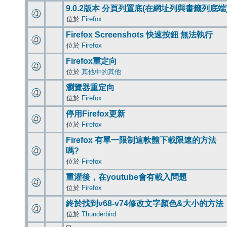
9.0.2版本 分頁列置底(在網址列與書籤列底端
位於
Firefox
Firefox Screenshots 快速按鈕 無法執行
位於
Firefox
Firefox重定向
位於
其他中的其他
瀏覽器重定向
位於
Firefox
停用Firefox更新
位於
Firefox
Firefox 有單一限制這軟體下載限速的方法
嗎?
位於
Firefox
重灌後，在youtube會有載入問題
位於
Firefox
終於找到v68-v74修改文字顏色&大小的方法
位於
Thunderbird