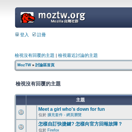
=
登入
註冊
檢視沒有回覆的主題
|
檢視最近討論的主題
MozTW
»
討論區首頁
檢視沒有回覆的主題
主題
Meet a girl who's down for fun
位於
擴充套件 - 網頁瀏覽
怎樣自訂快捷鍵? 怎樣向官方回報故障？
位於
Firefox