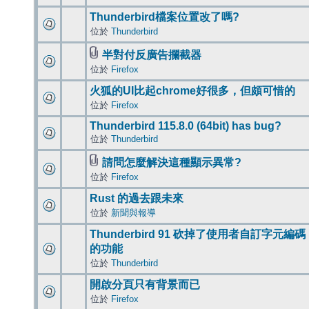
Thunderbird檔案位置改了嗎?
位於
Thunderbird
半對付反廣告攔截器
位於
Firefox
火狐的UI比起chrome好很多，但頗可惜的
位於
Firefox
Thunderbird 115.8.0 (64bit) has bug?
位於
Thunderbird
請問怎麼解決這種顯示異常?
位於
Firefox
Rust 的過去跟未來
位於
新聞與報導
Thunderbird 91 砍掉了使用者自訂字元編碼
的功能
位於
Thunderbird
開啟分頁只有背景而已
位於
Firefox