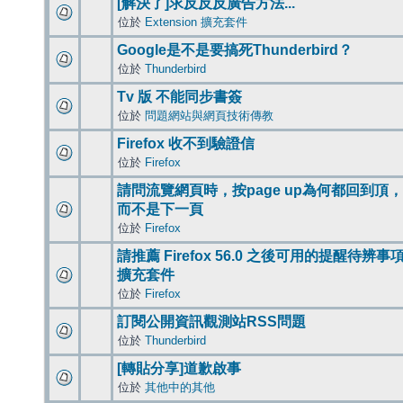
[解決了]求反反反廣告方法...
位於
Extension 擴充套件
Google是不是要搞死Thunderbird？
位於
Thunderbird
Tv 版 不能同步書簽
位於
問題網站與網頁技術傳教
Firefox 收不到驗證信
位於
Firefox
請問流覽網頁時，按page up為何都回到頂，
而不是下一頁
位於
Firefox
請推薦 Firefox 56.0 之後可用的提醒待辨事
擴充套件
位於
Firefox
訂閱公開資訊觀測站RSS問題
位於
Thunderbird
[轉貼分享]道歉啟事
位於
其他中的其他