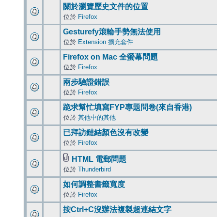
關於瀏覽歷史文件的位置
位於
Firefox
Gesturefy滾輪手勢無法使用
位於
Extension 擴充套件
Firefox on Mac 全螢幕問題
位於
Firefox
兩步驗證錯誤
位於
Firefox
跪求幫忙填寫FYP專題問卷(來自香港)
位於
其他中的其他
已拜訪鏈結顏色沒有改變
位於
Firefox
HTML 電郵問題
位於
Thunderbird
如何調整書籤寬度
位於
Firefox
按Ctrl+C沒辦法複製超連結文字