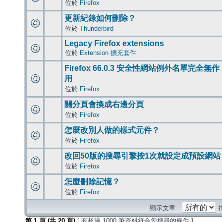
位於
Firefox
更新紀錄如何刪除？
位於
Thunderbird
Legacy Firefox extensions
位於
Extension 擴充套件
Firefox 66.0.3 安全性網站例外名單完全無作
用
位於
Firefox
關分頁會換成右邊分頁
位於
Firefox
怎麼改別人做的樣式元件？
位於
Firefox
改回50版的搜尋引擎按1次就設定成預設網站
位於
Firefox
怎麼刪除記憶？
位於
Firefox
顯示文章 :
第
1
頁 (共
20
頁)
[ 有超過 1000 筆資料符合您搜尋的條件 ]