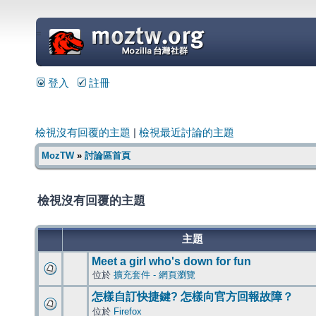
=
登入
註冊
檢視沒有回覆的主題
|
檢視最近討論的主題
MozTW
»
討論區首頁
檢視沒有回覆的主題
主題
Meet a girl who's down for fun
位於
擴充套件 - 網頁瀏覽
怎樣自訂快捷鍵? 怎樣向官方回報故障？
位於
Firefox