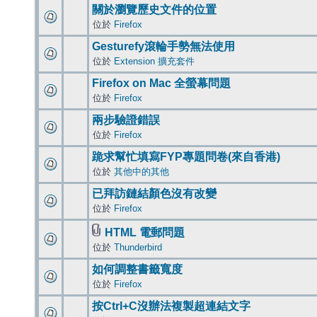
關於瀏覽歷史文件的位置
位於
Firefox
Gesturefy滾輪手勢無法使用
位於
Extension 擴充套件
Firefox on Mac 全螢幕問題
位於
Firefox
兩步驗證錯誤
位於
Firefox
跪求幫忙填寫FYP專題問卷(來自香港)
位於
其他中的其他
已拜訪鏈結顏色沒有改變
位於
Firefox
HTML 電郵問題
位於
Thunderbird
如何調整書籤寬度
位於
Firefox
按Ctrl+C沒辦法複製超連結文字