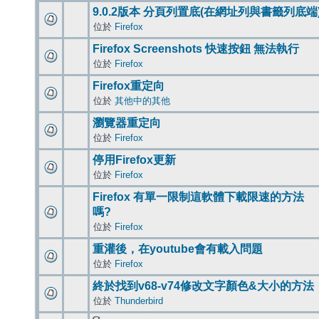
9.0.2版本 分頁列置底(在網址列與書籤列底端
位於
Firefox
Firefox Screenshots 快速按鈕 無法執行
位於
Firefox
Firefox重定向
位於
其他中的其他
瀏覽器重定向
位於
Firefox
停用Firefox更新
位於
Firefox
Firefox 有單一限制這軟體下載限速的方法
嗎?
位於
Firefox
重灌後，在youtube會有載入問題
位於
Firefox
終於找到v68-v74修改文字顏色&大小的方法
位於
Thunderbird