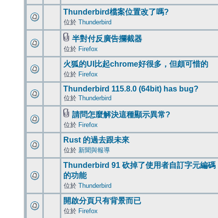
Thunderbird檔案位置改了嗎?
位於
Thunderbird
半對付反廣告攔截器
位於
Firefox
火狐的UI比起chrome好很多，但頗可惜的
位於
Firefox
Thunderbird 115.8.0 (64bit) has bug?
位於
Thunderbird
請問怎麼解決這種顯示異常?
位於
Firefox
Rust 的過去跟未來
位於
新聞與報導
Thunderbird 91 砍掉了使用者自訂字元編碼
的功能
位於
Thunderbird
開啟分頁只有背景而已
位於
Firefox