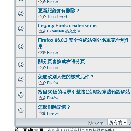
位於
Firefox
更新紀錄如何刪除？
位於
Thunderbird
Legacy Firefox extensions
位於
Extension 擴充套件
Firefox 66.0.3 安全性網站例外名單完全無作
用
位於
Firefox
關分頁會換成右邊分頁
位於
Firefox
怎麼改別人做的樣式元件？
位於
Firefox
改回50版的搜尋引擎按1次就設定成預設網站
位於
Firefox
怎麼刪除記憶？
位於
Firefox
顯示文章 :
第
1
頁 (共
20
頁)
[ 有超過 1000 筆資料符合您搜尋的條件 ]