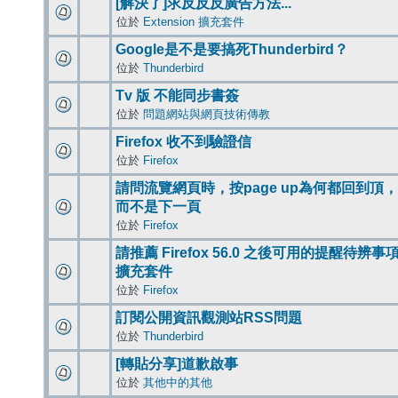
[解決了]求反反反廣告方法...
位於
Extension 擴充套件
Google是不是要搞死Thunderbird？
位於
Thunderbird
Tv 版 不能同步書簽
位於
問題網站與網頁技術傳教
Firefox 收不到驗證信
位於
Firefox
請問流覽網頁時，按page up為何都回到頂，
而不是下一頁
位於
Firefox
請推薦 Firefox 56.0 之後可用的提醒待辨事
擴充套件
位於
Firefox
訂閱公開資訊觀測站RSS問題
位於
Thunderbird
[轉貼分享]道歉啟事
位於
其他中的其他