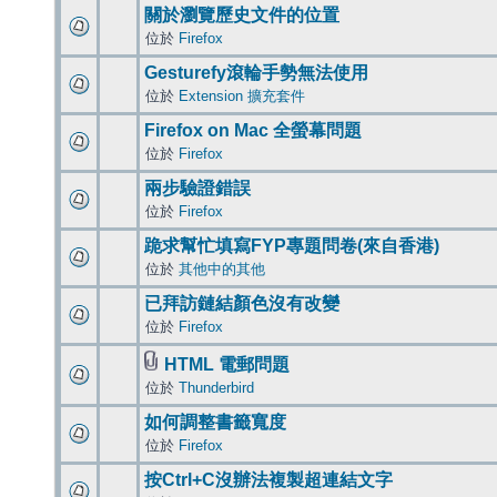
關於瀏覽歷史文件的位置
位於
Firefox
Gesturefy滾輪手勢無法使用
位於
Extension 擴充套件
Firefox on Mac 全螢幕問題
位於
Firefox
兩步驗證錯誤
位於
Firefox
跪求幫忙填寫FYP專題問卷(來自香港)
位於
其他中的其他
已拜訪鏈結顏色沒有改變
位於
Firefox
HTML 電郵問題
位於
Thunderbird
如何調整書籤寬度
位於
Firefox
按Ctrl+C沒辦法複製超連結文字