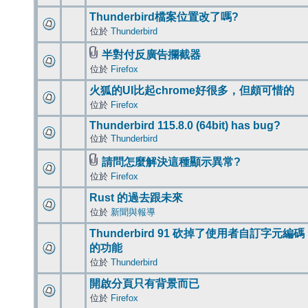
Thunderbird檔案位置改了嗎?
位於
Thunderbird
半對付反廣告攔截器
位於
Firefox
火狐的UI比起chrome好很多，但頗可惜的
位於
Firefox
Thunderbird 115.8.0 (64bit) has bug?
位於
Thunderbird
請問怎麼解決這種顯示異常?
位於
Firefox
Rust 的過去跟未來
位於
新聞與報導
Thunderbird 91 砍掉了使用者自訂字元編碼
的功能
位於
Thunderbird
開啟分頁只有背景而已
位於
Firefox