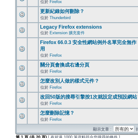
位於
Firefox
更新紀錄如何刪除？
位於
Thunderbird
Legacy Firefox extensions
位於
Extension 擴充套件
Firefox 66.0.3 安全性網站例外名單完全無作
用
位於
Firefox
關分頁會換成右邊分頁
位於
Firefox
怎麼改別人做的樣式元件？
位於
Firefox
改回50版的搜尋引擎按1次就設定成預設網站
位於
Firefox
怎麼刪除記憶？
位於
Firefox
顯示文章 :
第
1
頁 (共
20
頁)
[ 有超過 1000 筆資料符合您搜尋的條件 ]