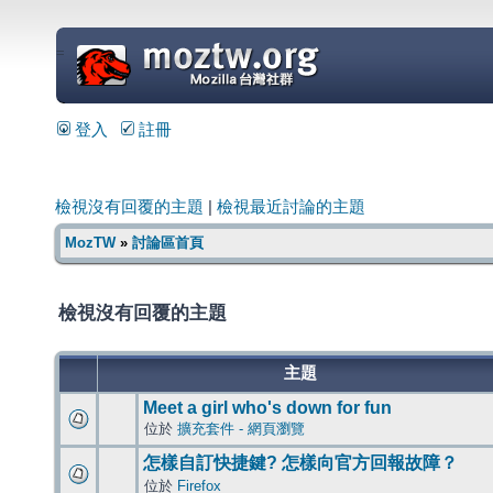
=
登入
註冊
檢視沒有回覆的主題
|
檢視最近討論的主題
MozTW
»
討論區首頁
檢視沒有回覆的主題
主題
Meet a girl who's down for fun
位於
擴充套件 - 網頁瀏覽
怎樣自訂快捷鍵? 怎樣向官方回報故障？
位於
Firefox