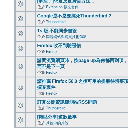
[解決了]求反反反廣告方法...
位於
Extension 擴充套件
Google是不是要搞死Thunderbird？
位於
Thunderbird
Tv 版 不能同步書簽
位於
問題網站與網頁技術傳教
Firefox 收不到驗證信
位於
Firefox
請問流覽網頁時，按page up為何都回到頂，
而不是下一頁
位於
Firefox
請推薦 Firefox 56.0 之後可用的提醒待辨事
擴充套件
位於
Firefox
訂閱公開資訊觀測站RSS問題
位於
Thunderbird
[轉貼分享]道歉啟事
位於
其他中的其他