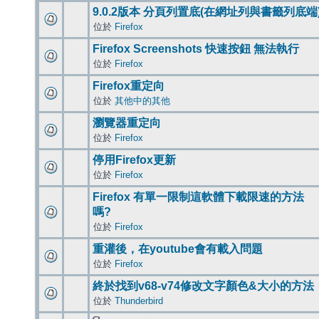
9.0.2版本 分頁列置底(在網址列與書籤列底端
位於
Firefox
Firefox Screenshots 快速按鈕 無法執行
位於
Firefox
Firefox重定向
位於
其他中的其他
瀏覽器重定向
位於
Firefox
停用Firefox更新
位於
Firefox
Firefox 有單一限制這軟體下載限速的方法
嗎?
位於
Firefox
重灌後，在youtube會有載入問題
位於
Firefox
終於找到v68-v74修改文字顏色&大小的方法
位於
Thunderbird