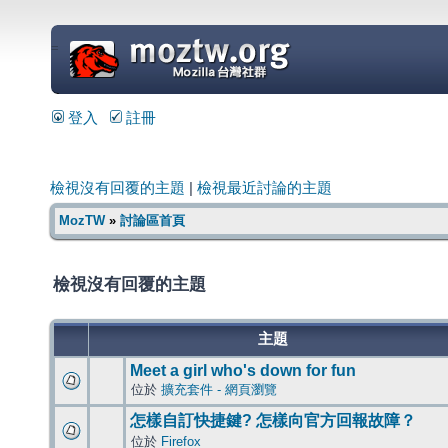
=
登入
註冊
檢視沒有回覆的主題
|
檢視最近討論的主題
MozTW
»
討論區首頁
檢視沒有回覆的主題
主題
Meet a girl who's down for fun
位於
擴充套件 - 網頁瀏覽
怎樣自訂快捷鍵? 怎樣向官方回報故障？
位於
Firefox