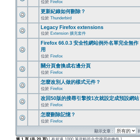
位於
Firefox
更新紀錄如何刪除？
位於
Thunderbird
Legacy Firefox extensions
位於
Extension 擴充套件
Firefox 66.0.3 安全性網站例外名單完全無作
用
位於
Firefox
關分頁會換成右邊分頁
位於
Firefox
怎麼改別人做的樣式元件？
位於
Firefox
改回50版的搜尋引擎按1次就設定成預設網站
位於
Firefox
怎麼刪除記憶？
位於
Firefox
顯示文章 :
第
1
頁 (共
20
頁)
[ 有超過 1000 筆資料符合您搜尋的條件 ]