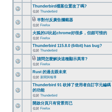
Thunderbird檔案位置改了嗎?
位於
Thunderbird
半對付反廣告攔截器
位於
Firefox
火狐的UI比起chrome好很多，但頗可惜的
位於
Firefox
Thunderbird 115.8.0 (64bit) has bug?
位於
Thunderbird
請問怎麼解決這種顯示異常?
位於
Firefox
Rust 的過去跟未來
位於
新聞與報導
Thunderbird 91 砍掉了使用者自訂字元編碼
的功能
位於
Thunderbird
開啟分頁只有背景而已
位於
Firefox