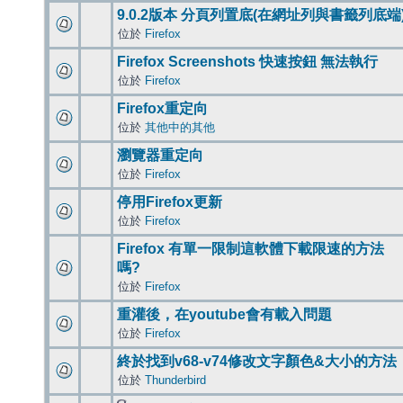
9.0.2版本 分頁列置底(在網址列與書籤列底端
位於
Firefox
Firefox Screenshots 快速按鈕 無法執行
位於
Firefox
Firefox重定向
位於
其他中的其他
瀏覽器重定向
位於
Firefox
停用Firefox更新
位於
Firefox
Firefox 有單一限制這軟體下載限速的方法
嗎?
位於
Firefox
重灌後，在youtube會有載入問題
位於
Firefox
終於找到v68-v74修改文字顏色&大小的方法
位於
Thunderbird