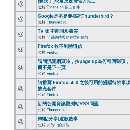
[解決了]求反反反廣告方法...
位於
Extension 擴充套件
Google是不是要搞死Thunderbird？
位於
Thunderbird
Tv 版 不能同步書簽
位於
問題網站與網頁技術傳教
Firefox 收不到驗證信
位於
Firefox
請問流覽網頁時，按page up為何都回到頂，
而不是下一頁
位於
Firefox
請推薦 Firefox 56.0 之後可用的提醒待辨事
擴充套件
位於
Firefox
訂閱公開資訊觀測站RSS問題
位於
Thunderbird
[轉貼分享]道歉啟事
位於
其他中的其他