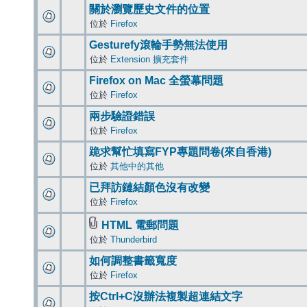
關於瀏覽歷史文件的位置
位於
Firefox
Gesturefy滾輪手勢無法使用
位於
Extension 擴充套件
Firefox on Mac 全螢幕問題
位於
Firefox
兩步驗證錯誤
位於
Firefox
跪求幫忙填寫FYP專題問卷(來自香港)
位於
其他中的其他
已拜訪鏈結顏色沒有改變
位於
Firefox
HTML 電郵問題
位於
Thunderbird
如何調整書籤寬度
位於
Firefox
按Ctrl+C沒辦法複製超連結文字