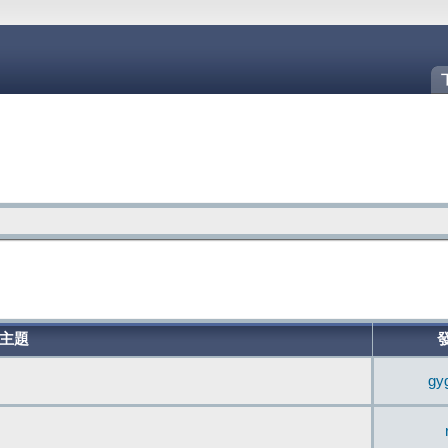
主題
gy