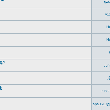
gzc
y1
H
H
嗎?
Jun
法
rubc
spa0619@