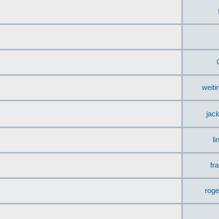
weit
jac
li
fr
rog