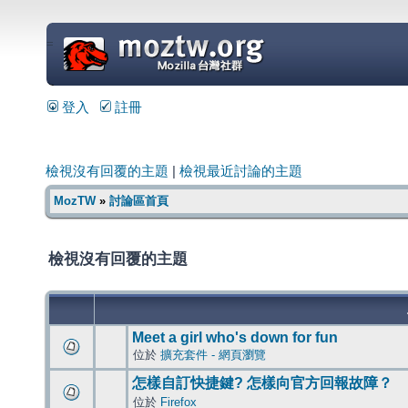
=
登入
註冊
檢視沒有回覆的主題
|
檢視最近討論的主題
MozTW
»
討論區首頁
檢視沒有回覆的主題
Meet a girl who's down for fun
位於
擴充套件 - 網頁瀏覽
怎樣自訂快捷鍵? 怎樣向官方回報故障？
位於
Firefox