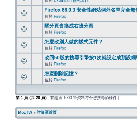
位於
Extension 擴充套件
Firefox 66.0.3 安全性網站例外名單完全
位於
Firefox
關分頁會換成右邊分頁
位於
Firefox
怎麼改別人做的樣式元件？
位於
Firefox
改回50版的搜尋引擎按1次就設定成預設網
位於
Firefox
怎麼刪除記憶？
位於
Firefox
第
1
頁 (共
20
頁)
[ 有超過 1000 筆資料符合您搜尋的條件 ]
MozTW
»
討論區首頁