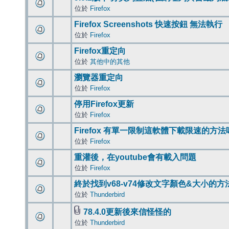
位於
Firefox
Firefox Screenshots 快速按鈕 無法執行
位於
Firefox
Firefox重定向
位於
其他中的其他
瀏覽器重定向
位於
Firefox
停用Firefox更新
位於
Firefox
Firefox 有單一限制這軟體下載限速的方法
位於
Firefox
重灌後，在youtube會有載入問題
位於
Firefox
終於找到v68-v74修改文字顏色&大小的方
位於
Thunderbird
78.4.0更新後來信怪怪的
位於
Thunderbird