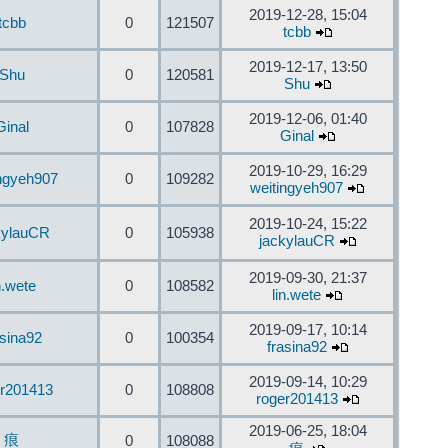
2019-12-28, 15:04
tcbb
0
121507
tcbb
2019-12-17, 13:50
Shu
0
120581
Shu
2019-12-06, 01:40
Ginal
0
107828
Ginal
2019-10-29, 16:29
ingyeh907
0
109282
weitingyeh907
2019-10-24, 15:22
kylauCR
0
105938
jackylauCR
2019-09-30, 21:37
n.wete
0
108582
lin.wete
2019-09-17, 10:14
asina92
0
100354
frasina92
2019-09-14, 10:29
er201413
0
108808
roger201413
2019-06-25, 18:04
痕
0
108088