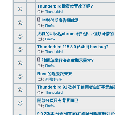
Thunderbird檔案位置改了嗎?
位於
Thunderbird
半對付反廣告攔截器
位於
Firefox
火狐的UI比起chrome好很多，但頗可惜的
位於
Firefox
Thunderbird 115.8.0 (64bit) has bug?
位於
Thunderbird
請問怎麼解決這種顯示異常?
位於
Firefox
Rust 的過去跟未來
位於
新聞與報導
Thunderbird 91 砍掉了使用者自訂字元
位於
Thunderbird
開啟分頁只有背景而已
位於
Firefox
9.0.2版本 分頁列置底(在網址列與書籤列底