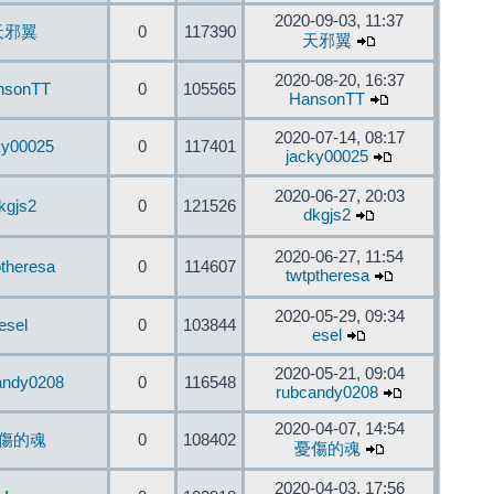
2020-09-03, 11:37
天邪翼
0
117390
天邪翼
2020-08-20, 16:37
nsonTT
0
105565
HansonTT
2020-07-14, 08:17
ky00025
0
117401
jacky00025
2020-06-27, 20:03
kgjs2
0
121526
dkgjs2
2020-06-27, 11:54
ptheresa
0
114607
twtptheresa
2020-05-29, 09:34
esel
0
103844
esel
2020-05-21, 09:04
andy0208
0
116548
rubcandy0208
2020-04-07, 14:54
傷的魂
0
108402
憂傷的魂
2020-04-03, 17:56