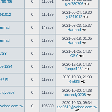
780706
0
115691
gzc780706
2021-05-24, 19:30
241012
0
115189
y1241012
2021-03-23, 15:37
armad
0
143253
Harmad
2021-02-18, 01:05
armad
0
118808
Harmad
2021-01-25, 14:37
CSY
0
118825
CSY
2020-12-19, 14:37
pei1234
0
118868
Junpei1234
2020-10-30, 21:00
冷豬肉
0
119778
冷豬肉
2020-10-30, 14:38
andy0208
0
112826
rubcandy0208
2020-10-30, 09:34
yahoo.com.tw
0
106330
spa0619@yahoo.com.tw