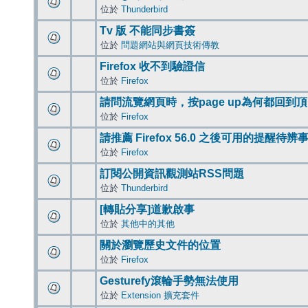
位於
Thunderbird
Tv 版 不能同步書簽
位於
問題網站與網頁技術傳教
Firefox 收不到驗證信
位於
Firefox
請問流覽網頁時，按page up為何都回到
位於
Firefox
請推薦 Firefox 56.0 之後可用的提醒待
位於
Firefox
訂閱公開資訊觀測站RSS問題
位於
Thunderbird
[轉貼分享]道歉啟事
位於
其他中的其他
關於瀏覽歷史文件的位置
位於
Firefox
Gesturefy滾輪手勢無法使用
位於
Extension 擴充套件