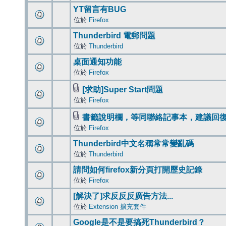
YT留言有BUG
位於
Firefox
Thunderbird 電郵問題
位於
Thunderbird
桌面通知功能
位於
Firefox
[求助]Super Start問題
位於
Firefox
書籤說明欄，等同聯絡記事本，建議回
位於
Firefox
Thunderbird中文名稱常常變亂碼
位於
Thunderbird
請問如何firefox新分頁打開歷史記錄
位於
Firefox
[解決了]求反反反廣告方法...
位於
Extension 擴充套件
Google是不是要搞死Thunderbird？