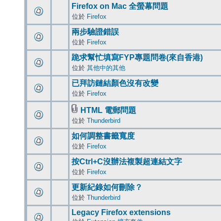
Firefox on Mac 全螢幕問題
位於
Firefox
兩步驗證錯誤
位於
Firefox
跪求幫忙填寫FYP專題問卷(來自香港)
位於
其他中的其他
已拜訪鏈結顏色沒有改變
位於
Firefox
HTML 電郵問題
位於
Thunderbird
如何調整書籤寬度
位於
Firefox
按Ctrl+C沒辦法複製超連結文字
位於
Firefox
更新紀錄如何刪除？
位於
Thunderbird
Legacy Firefox extensions