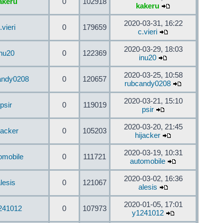
akeru
0
102918
kakeru
2020-03-31, 16:22
.vieri
0
179659
c.vieri
2020-03-29, 18:03
inu20
0
122369
inu20
2020-03-25, 10:58
andy0208
0
120657
rubcandy0208
2020-03-21, 15:10
psir
0
119019
psir
2020-03-20, 21:45
jacker
0
105203
hijacker
2020-03-19, 10:31
omobile
0
111721
automobile
2020-03-02, 16:36
lesis
0
121067
alesis
2020-01-05, 17:01
241012
0
107973
y1241012