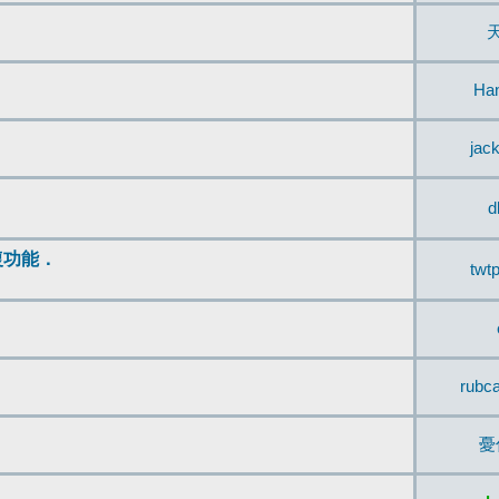
Ha
jac
d
復功能．
twt
rubc
憂