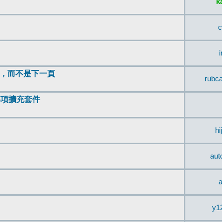
k
c
頂，而不是下一頁
rubc
辨事項擴充套件
hi
aut
a
y1