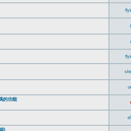
fly
fly
sh
o
編碼的功能
a
端)