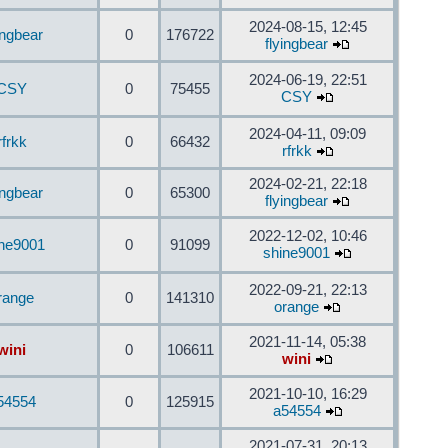
2024-08-15, 12:45
ingbear
0
176722
flyingbear
2024-06-19, 22:51
CSY
0
75455
CSY
2024-04-11, 09:09
rfrkk
0
66432
rfrkk
2024-02-21, 22:18
ingbear
0
65300
flyingbear
2022-12-02, 10:46
ine9001
0
91099
shine9001
2022-09-21, 22:13
range
0
141310
orange
2021-11-14, 05:38
wini
0
106611
wini
2021-10-10, 16:29
54554
0
125915
a54554
2021-07-31, 20:13