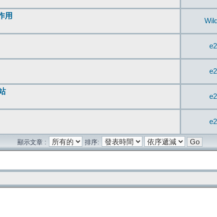
無作用
Wil
e2
e2
站
e2
e2
顯示文章 :
排序: