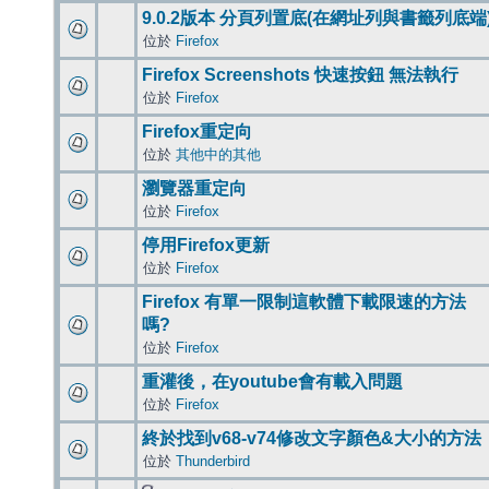
9.0.2版本 分頁列置底(在網址列與書籤列底端
位於
Firefox
Firefox Screenshots 快速按鈕 無法執行
位於
Firefox
Firefox重定向
位於
其他中的其他
瀏覽器重定向
位於
Firefox
停用Firefox更新
位於
Firefox
Firefox 有單一限制這軟體下載限速的方法
嗎?
位於
Firefox
重灌後，在youtube會有載入問題
位於
Firefox
終於找到v68-v74修改文字顏色&大小的方法
位於
Thunderbird