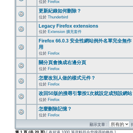
位於
Firefox
更新紀錄如何刪除？
位於
Thunderbird
Legacy Firefox extensions
位於
Extension 擴充套件
Firefox 66.0.3 安全性網站例外名單完全無作
用
位於
Firefox
關分頁會換成右邊分頁
位於
Firefox
怎麼改別人做的樣式元件？
位於
Firefox
改回50版的搜尋引擎按1次就設定成預設網站
位於
Firefox
怎麼刪除記憶？
位於
Firefox
顯示文章 :
第
1
頁 (共
20
頁)
[ 有超過 1000 筆資料符合您搜尋的條件 ]