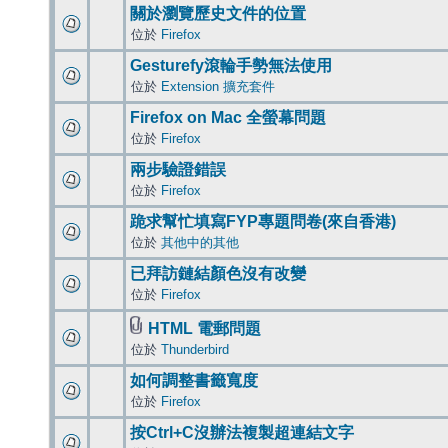
關於瀏覽歷史文件的位置
位於
Firefox
Gesturefy滾輪手勢無法使用
位於
Extension 擴充套件
Firefox on Mac 全螢幕問題
位於
Firefox
兩步驗證錯誤
位於
Firefox
跪求幫忙填寫FYP專題問卷(來自香港)
位於
其他中的其他
已拜訪鏈結顏色沒有改變
位於
Firefox
HTML 電郵問題
位於
Thunderbird
如何調整書籤寬度
位於
Firefox
按Ctrl+C沒辦法複製超連結文字