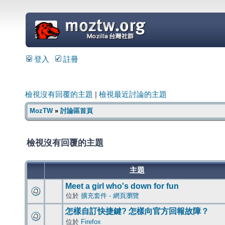
=
登入
註冊
檢視沒有回覆的主題
|
檢視最近討論的主題
MozTW
»
討論區首頁
檢視沒有回覆的主題
主題
Meet a girl who's down for fun
位於
擴充套件 - 網頁瀏覽
怎樣自訂快捷鍵? 怎樣向官方回報故障？
位於
Firefox