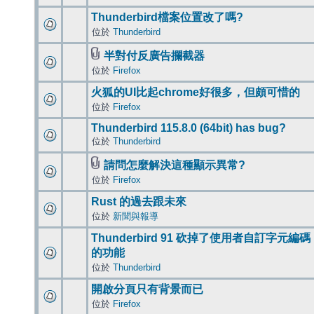
Thunderbird檔案位置改了嗎?
位於
Thunderbird
半對付反廣告攔截器
位於
Firefox
火狐的UI比起chrome好很多，但頗可惜的
位於
Firefox
Thunderbird 115.8.0 (64bit) has bug?
位於
Thunderbird
請問怎麼解決這種顯示異常?
位於
Firefox
Rust 的過去跟未來
位於
新聞與報導
Thunderbird 91 砍掉了使用者自訂字元編碼
的功能
位於
Thunderbird
開啟分頁只有背景而已
位於
Firefox