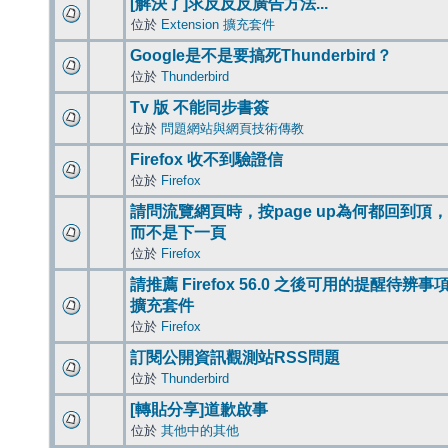
[解決了]求反反反廣告方法...
位於
Extension 擴充套件
Google是不是要搞死Thunderbird？
位於
Thunderbird
Tv 版 不能同步書簽
位於
問題網站與網頁技術傳教
Firefox 收不到驗證信
位於
Firefox
請問流覽網頁時，按page up為何都回到頂，
而不是下一頁
位於
Firefox
請推薦 Firefox 56.0 之後可用的提醒待辨事
擴充套件
位於
Firefox
訂閱公開資訊觀測站RSS問題
位於
Thunderbird
[轉貼分享]道歉啟事
位於
其他中的其他