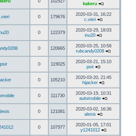
akeru
0
102927
kakeru
2020-03-31, 16:22
.vieri
0
179676
c.vieri
2020-03-29, 18:03
inu20
0
122379
inu20
2020-03-25, 10:58
andy0208
0
120665
rubcandy0208
2020-03-21, 15:10
psir
0
119025
psir
2020-03-20, 21:45
jacker
0
105210
hijacker
2020-03-19, 10:31
omobile
0
111730
automobile
2020-03-02, 16:36
lesis
0
121081
alesis
2020-01-05, 17:01
241012
0
107977
y1241012