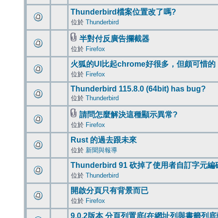
Thunderbird檔案位置改了嗎?
位於
Thunderbird
半對付反廣告攔截器
位於
Firefox
火狐的UI比起chrome好很多，但頗可惜的
位於
Firefox
Thunderbird 115.8.0 (64bit) has bug?
位於
Thunderbird
請問怎麼解決這種顯示異常?
位於
Firefox
Rust 的過去跟未來
位於
新聞與報導
Thunderbird 91 砍掉了使用者自訂字元
位於
Thunderbird
開啟分頁只有背景而已
位於
Firefox
9.0.2版本 分頁列置底(在網址列與書籤列底