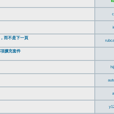
k
c
頂，而不是下一頁
rubc
辨事項擴充套件
hi
aut
a
y1