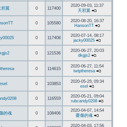
2020-09-03, 11:37
天邪翼
0
117400
天邪翼
2020-08-20, 16:37
nsonTT
0
105580
HansonTT
2020-07-14, 08:17
ky00025
0
117408
jacky00025
2020-06-27, 20:03
kgjs2
0
121536
dkgjs2
2020-06-27, 11:54
ptheresa
0
114615
twtptheresa
2020-05-29, 09:34
esel
0
103853
esel
2020-05-21, 09:04
andy0208
0
116559
rubcandy0208
2020-04-07, 14:54
傷的魂
0
108406
憂傷的魂
2020-04-03, 17:56