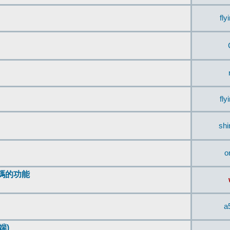
fly
fly
sh
o
編碼的功能
a
端)