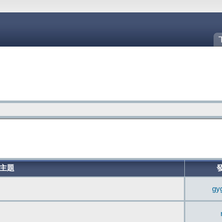
主題
gy