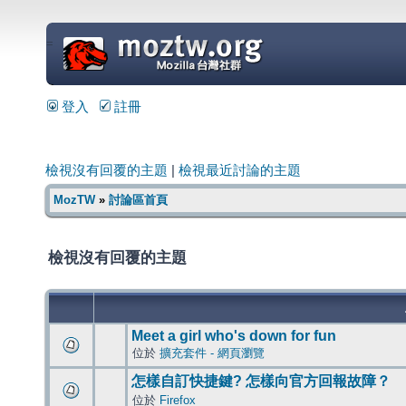
=
登入
註冊
檢視沒有回覆的主題
|
檢視最近討論的主題
MozTW
»
討論區首頁
檢視沒有回覆的主題
Meet a girl who's down for fun
位於
擴充套件 - 網頁瀏覽
怎樣自訂快捷鍵? 怎樣向官方回報故障？
位於
Firefox