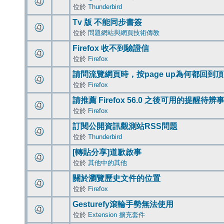
位於
Thunderbird
Tv 版 不能同步書簽
位於
問題網站與網頁技術傳教
Firefox 收不到驗證信
位於
Firefox
請問流覽網頁時，按page up為何都回到
位於
Firefox
請推薦 Firefox 56.0 之後可用的提醒待
位於
Firefox
訂閱公開資訊觀測站RSS問題
位於
Thunderbird
[轉貼分享]道歉啟事
位於
其他中的其他
關於瀏覽歷史文件的位置
位於
Firefox
Gesturefy滾輪手勢無法使用
位於
Extension 擴充套件