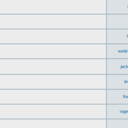
weit
jac
li
fr
rog