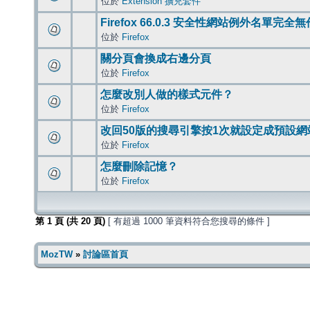
位於
Extension 擴充套件
Firefox 66.0.3 安全性網站例外名單完全
位於
Firefox
關分頁會換成右邊分頁
位於
Firefox
怎麼改別人做的樣式元件？
位於
Firefox
改回50版的搜尋引擎按1次就設定成預設網
位於
Firefox
怎麼刪除記憶？
位於
Firefox
第
1
頁 (共
20
頁)
[ 有超過 1000 筆資料符合您搜尋的條件 ]
MozTW
»
討論區首頁