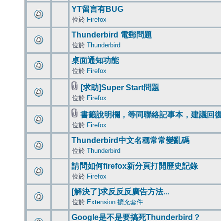
YT留言有BUG
位於
Firefox
Thunderbird 電郵問題
位於
Thunderbird
桌面通知功能
位於
Firefox
[求助]Super Start問題
位於
Firefox
書籤說明欄，等同聯絡記事本，建議回
位於
Firefox
Thunderbird中文名稱常常變亂碼
位於
Thunderbird
請問如何firefox新分頁打開歷史記錄
位於
Firefox
[解決了]求反反反廣告方法...
位於
Extension 擴充套件
Google是不是要搞死Thunderbird？