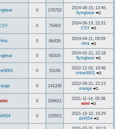
2024-08-15, 12:45
ingbear
0
176752
flyingbear
2024-06-19, 22:51
CSY
0
75463
CSY
2024-04-11, 09:09
rfrkk
0
66439
rfrkk
2024-02-21, 22:18
ingbear
0
65315
flyingbear
2022-12-02, 10:46
ine9001
0
91106
shine9001
2022-09-21, 22:13
range
0
141336
orange
2021-11-14, 05:38
wini
0
106621
wini
2021-10-10, 16:29
54554
0
125922
a54554
2021-07-31, 20:13