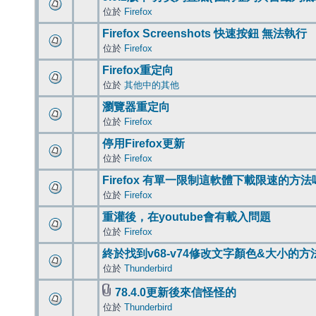
位於
Firefox
Firefox Screenshots 快速按鈕 無法執行
位於
Firefox
Firefox重定向
位於
其他中的其他
瀏覽器重定向
位於
Firefox
停用Firefox更新
位於
Firefox
Firefox 有單一限制這軟體下載限速的方法
位於
Firefox
重灌後，在youtube會有載入問題
位於
Firefox
終於找到v68-v74修改文字顏色&大小的方
位於
Thunderbird
78.4.0更新後來信怪怪的
位於
Thunderbird