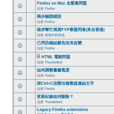
Firefox on Mac 全螢幕問題
位於
Firefox
兩步驗證錯誤
位於
Firefox
跪求幫忙填寫FYP專題問卷(來自香港)
位於
其他中的其他
已拜訪鏈結顏色沒有改變
位於
Firefox
HTML 電郵問題
位於
Thunderbird
如何調整書籤寬度
位於
Firefox
按Ctrl+C沒辦法複製超連結文字
位於
Firefox
更新紀錄如何刪除？
位於
Thunderbird
Legacy Firefox extensions