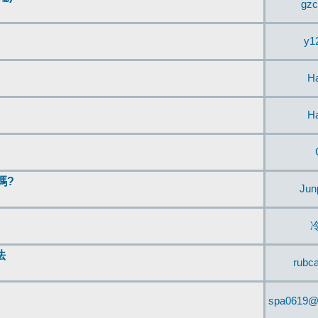
gzc
y1
H
H
嗎?
Jun
法
rubc
spa0619@