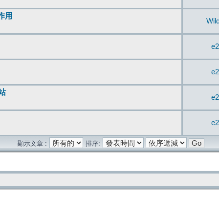
無作用
Wil
e2
e2
站
e2
e2
顯示文章 :
排序: