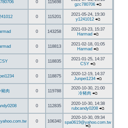
780706
0
115698
gzc780706
2021-05-24, 19:30
241012
0
115201
y1241012
2021-03-23, 15:37
armad
0
143258
Harmad
2021-02-18, 01:05
armad
0
118813
Harmad
2021-01-25, 14:37
CSY
0
118835
CSY
2020-12-19, 14:37
pei1234
0
118875
Junpei1234
2020-10-30, 21:00
冷豬肉
0
119788
冷豬肉
2020-10-30, 14:38
andy0208
0
112835
rubcandy0208
2020-10-30, 09:34
yahoo.com.tw
0
106340
spa0619@yahoo.com.tw