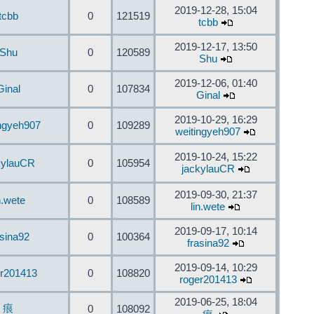
2019-12-28, 15:04
tcbb
0
121519
tcbb
2019-12-17, 13:50
Shu
0
120589
Shu
2019-12-06, 01:40
Ginal
0
107834
Ginal
2019-10-29, 16:29
ingyeh907
0
109289
weitingyeh907
2019-10-24, 15:22
kylauCR
0
105954
jackylauCR
2019-09-30, 21:37
n.wete
0
108589
lin.wete
2019-09-17, 10:14
asina92
0
100364
frasina92
2019-09-14, 10:29
er201413
0
108820
roger201413
2019-06-25, 18:04
痕
0
108092