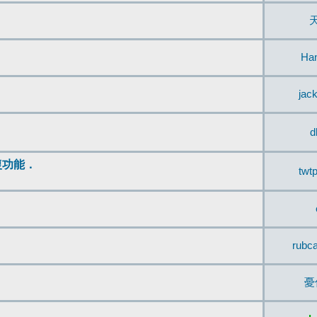
Ha
jac
d
復功能．
twt
rubc
憂