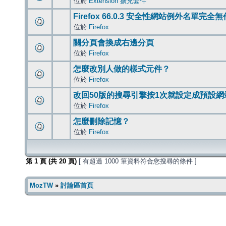
位於
Extension 擴充套件
Firefox 66.0.3 安全性網站例外名單完全
位於
Firefox
關分頁會換成右邊分頁
位於
Firefox
怎麼改別人做的樣式元件？
位於
Firefox
改回50版的搜尋引擎按1次就設定成預設網
位於
Firefox
怎麼刪除記憶？
位於
Firefox
第
1
頁 (共
20
頁)
[ 有超過 1000 筆資料符合您搜尋的條件 ]
MozTW
»
討論區首頁