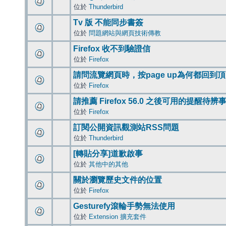
位於
Thunderbird
Tv 版 不能同步書簽
位於
問題網站與網頁技術傳教
Firefox 收不到驗證信
位於
Firefox
請問流覽網頁時，按page up為何都回到
位於
Firefox
請推薦 Firefox 56.0 之後可用的提醒待
位於
Firefox
訂閱公開資訊觀測站RSS問題
位於
Thunderbird
[轉貼分享]道歉啟事
位於
其他中的其他
關於瀏覽歷史文件的位置
位於
Firefox
Gesturefy滾輪手勢無法使用
位於
Extension 擴充套件