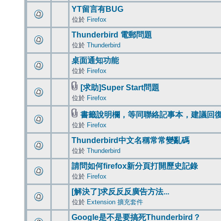
YT留言有BUG
位於
Firefox
Thunderbird 電郵問題
位於
Thunderbird
桌面通知功能
位於
Firefox
[求助]Super Start問題
位於
Firefox
書籤說明欄，等同聯絡記事本，建議回
位於
Firefox
Thunderbird中文名稱常常變亂碼
位於
Thunderbird
請問如何firefox新分頁打開歷史記錄
位於
Firefox
[解決了]求反反反廣告方法...
位於
Extension 擴充套件
Google是不是要搞死Thunderbird？