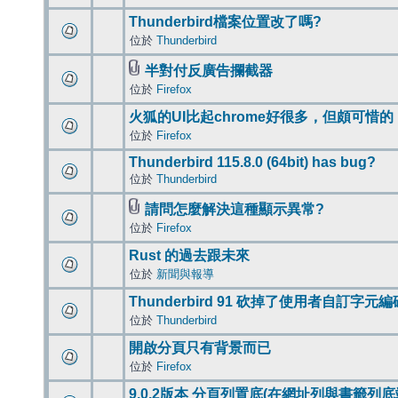
Thunderbird檔案位置改了嗎?
位於
Thunderbird
半對付反廣告攔截器
位於
Firefox
火狐的UI比起chrome好很多，但頗可惜的
位於
Firefox
Thunderbird 115.8.0 (64bit) has bug?
位於
Thunderbird
請問怎麼解決這種顯示異常?
位於
Firefox
Rust 的過去跟未來
位於
新聞與報導
Thunderbird 91 砍掉了使用者自訂字元
位於
Thunderbird
開啟分頁只有背景而已
位於
Firefox
9.0.2版本 分頁列置底(在網址列與書籤列底