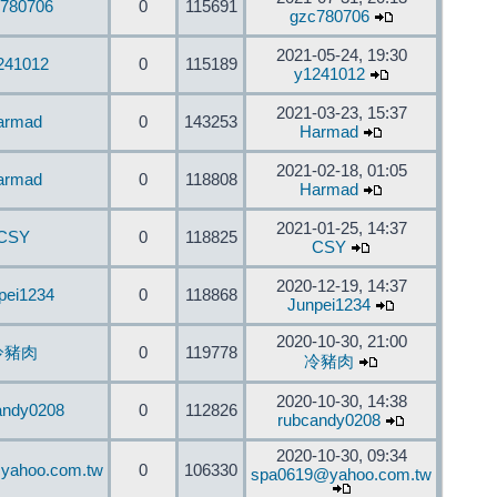
780706
0
115691
gzc780706
2021-05-24, 19:30
241012
0
115189
y1241012
2021-03-23, 15:37
armad
0
143253
Harmad
2021-02-18, 01:05
armad
0
118808
Harmad
2021-01-25, 14:37
CSY
0
118825
CSY
2020-12-19, 14:37
pei1234
0
118868
Junpei1234
2020-10-30, 21:00
冷豬肉
0
119778
冷豬肉
2020-10-30, 14:38
andy0208
0
112826
rubcandy0208
2020-10-30, 09:34
yahoo.com.tw
0
106330
spa0619@yahoo.com.tw