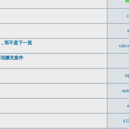
k
c
頂，而不是下一頁
rubc
辨事項擴充套件
hi
aut
a
y1