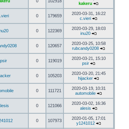
akeru
0
102918
kakeru
2020-03-31, 16:22
.vieri
0
179659
c.vieri
2020-03-29, 18:03
inu20
0
122369
inu20
2020-03-25, 10:58
andy0208
0
120657
rubcandy0208
2020-03-21, 15:10
psir
0
119019
psir
2020-03-20, 21:45
jacker
0
105203
hijacker
2020-03-19, 10:31
omobile
0
111721
automobile
2020-03-02, 16:36
lesis
0
121066
alesis
2020-01-05, 17:01
241012
0
107973
y1241012