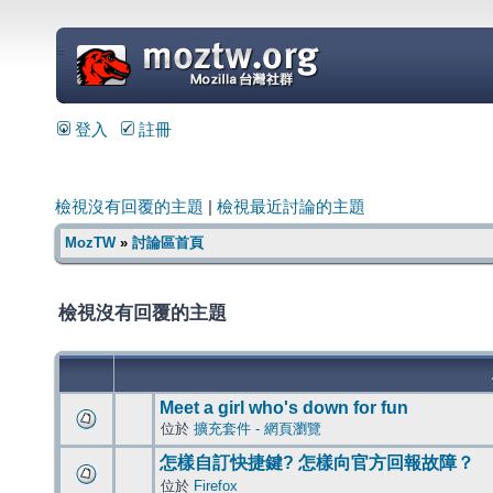
=
登入
註冊
檢視沒有回覆的主題
|
檢視最近討論的主題
MozTW
»
討論區首頁
檢視沒有回覆的主題
Meet a girl who's down for fun
位於
擴充套件 - 網頁瀏覽
怎樣自訂快捷鍵? 怎樣向官方回報故障？
位於
Firefox