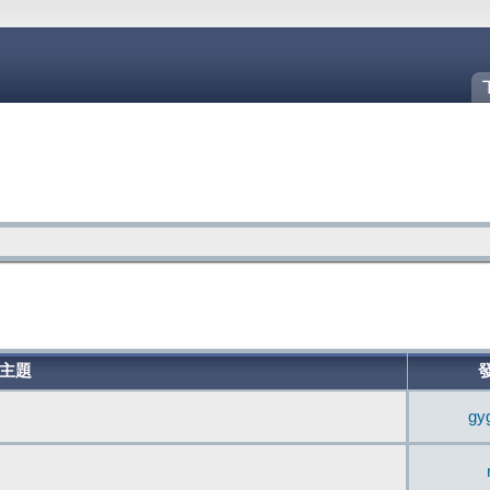
主題
gy