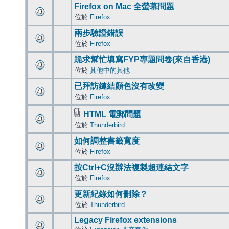
Firefox on Mac 全螢幕問題
位於
Firefox
兩步驗證錯誤
位於
Firefox
跪求幫忙填寫FYP專題問卷(來自香港)
位於
其他中的其他
已拜訪鏈結顏色沒有改變
位於
Firefox
HTML 電郵問題
位於
Thunderbird
如何調整書籤寬度
位於
Firefox
按Ctrl+C沒辦法複製超連結文字
位於
Firefox
更新紀錄如何刪除？
位於
Thunderbird
Legacy Firefox extensions