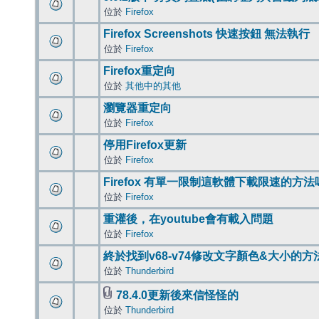
位於
Firefox
Firefox Screenshots 快速按鈕 無法執行
位於
Firefox
Firefox重定向
位於
其他中的其他
瀏覽器重定向
位於
Firefox
停用Firefox更新
位於
Firefox
Firefox 有單一限制這軟體下載限速的方法
位於
Firefox
重灌後，在youtube會有載入問題
位於
Firefox
終於找到v68-v74修改文字顏色&大小的方
位於
Thunderbird
78.4.0更新後來信怪怪的
位於
Thunderbird