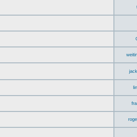
weit
jac
li
fr
rog