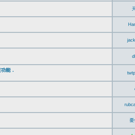
Ha
jac
d
復功能．
twt
rubc
憂