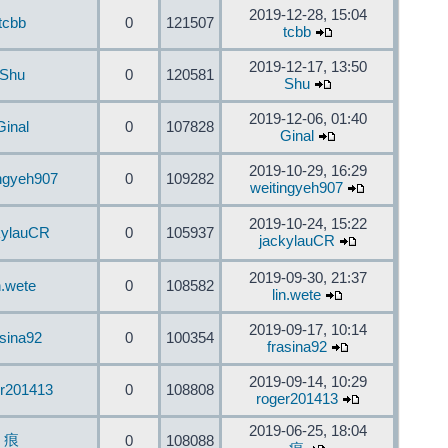
2019-12-28, 15:04
tcbb
0
121507
tcbb
2019-12-17, 13:50
Shu
0
120581
Shu
2019-12-06, 01:40
Ginal
0
107828
Ginal
2019-10-29, 16:29
ingyeh907
0
109282
weitingyeh907
2019-10-24, 15:22
kylauCR
0
105937
jackylauCR
2019-09-30, 21:37
n.wete
0
108582
lin.wete
2019-09-17, 10:14
asina92
0
100354
frasina92
2019-09-14, 10:29
er201413
0
108808
roger201413
2019-06-25, 18:04
痕
0
108088