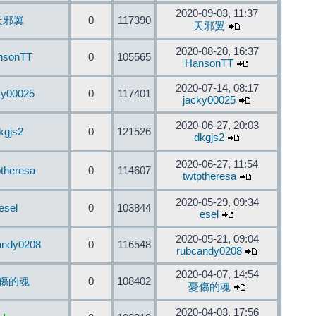
2020-09-03, 11:37
天邪翼
0
117390
天邪翼
2020-08-20, 16:37
nsonTT
0
105565
HansonTT
2020-07-14, 08:17
ky00025
0
117401
jacky00025
2020-06-27, 20:03
kgjs2
0
121526
dkgjs2
2020-06-27, 11:54
ptheresa
0
114607
twtptheresa
2020-05-29, 09:34
esel
0
103844
esel
2020-05-21, 09:04
andy0208
0
116548
rubcandy0208
2020-04-07, 14:54
傷的魂
0
108402
憂傷的魂
2020-04-03, 17:56