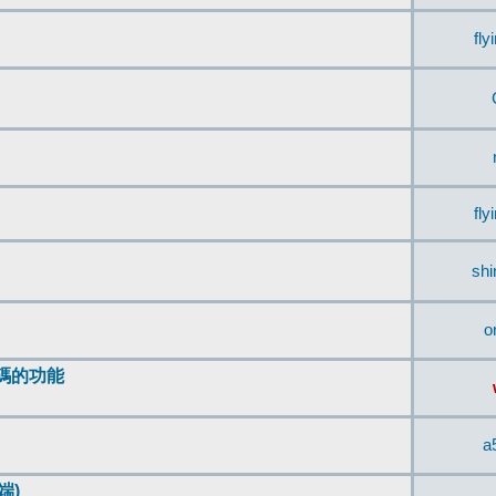
fly
fly
sh
o
編碼的功能
a
端)