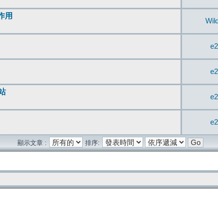
無作用
Wil
e2
e2
站
e2
e2
顯示文章 :
排序: