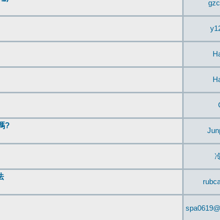
gzc
y1
H
H
嗎?
Jun
法
rubc
spa0619@