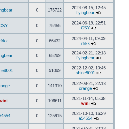
2024-08-15, 12:45
ingbear
0
176722
flyingbear
2024-06-19, 22:51
CSY
0
75455
CSY
2024-04-11, 09:09
rfrkk
0
66432
rfrkk
2024-02-21, 22:18
ingbear
0
65299
flyingbear
2022-12-02, 10:46
ine9001
0
91099
shine9001
2022-09-21, 22:13
range
0
141310
orange
2021-11-14, 05:38
wini
0
106611
wini
2021-10-10, 16:29
54554
0
125915
a54554
2021-07-31, 20:13