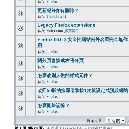
位於
Firefox
更新紀錄如何刪除？
位於
Thunderbird
Legacy Firefox extensions
位於
Extension 擴充套件
Firefox 66.0.3 安全性網站例外名單完全無作
用
位於
Firefox
關分頁會換成右邊分頁
位於
Firefox
怎麼改別人做的樣式元件？
位於
Firefox
改回50版的搜尋引擎按1次就設定成預設網站
位於
Firefox
怎麼刪除記憶？
位於
Firefox
顯示文章 :
第
1
頁 (共
20
頁)
[ 有超過 1000 筆資料符合您搜尋的條件 ]