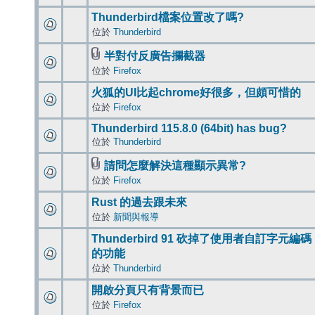
Thunderbird檔案位置改了嗎?
位於
Thunderbird
半對付反廣告攔截器
位於
Firefox
火狐的UI比起chrome好很多，但頗可惜的
位於
Firefox
Thunderbird 115.8.0 (64bit) has bug?
位於
Thunderbird
請問怎麼解決這種顯示異常?
位於
Firefox
Rust 的過去跟未來
位於
新聞與報導
Thunderbird 91 砍掉了使用者自訂字元編碼
的功能
位於
Thunderbird
開啟分頁只有背景而已
位於
Firefox