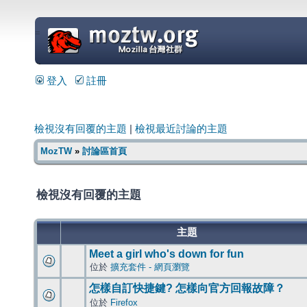
=
登入
註冊
檢視沒有回覆的主題
|
檢視最近討論的主題
MozTW
»
討論區首頁
檢視沒有回覆的主題
主題
Meet a girl who's down for fun
位於
擴充套件 - 網頁瀏覽
怎樣自訂快捷鍵? 怎樣向官方回報故障？
位於
Firefox