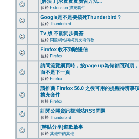
[解決了]求反反反廣告方法...
位於
Extension 擴充套件
Google是不是要搞死Thunderbird？
位於
Thunderbird
Tv 版 不能同步書簽
位於
問題網站與網頁技術傳教
Firefox 收不到驗證信
位於
Firefox
請問流覽網頁時，按page up為何都回到頂，
而不是下一頁
位於
Firefox
請推薦 Firefox 56.0 之後可用的提醒待辨事
擴充套件
位於
Firefox
訂閱公開資訊觀測站RSS問題
位於
Thunderbird
[轉貼分享]道歉啟事
位於
其他中的其他