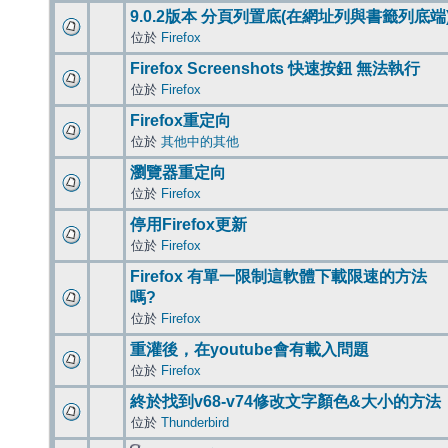
9.0.2版本 分頁列置底(在網址列與書籤列底端
位於
Firefox
Firefox Screenshots 快速按鈕 無法執行
位於
Firefox
Firefox重定向
位於
其他中的其他
瀏覽器重定向
位於
Firefox
停用Firefox更新
位於
Firefox
Firefox 有單一限制這軟體下載限速的方法
嗎?
位於
Firefox
重灌後，在youtube會有載入問題
位於
Firefox
終於找到v68-v74修改文字顏色&大小的方法
位於
Thunderbird