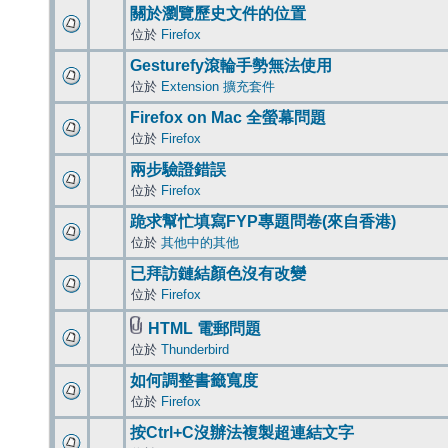
關於瀏覽歷史文件的位置
位於
Firefox
Gesturefy滾輪手勢無法使用
位於
Extension 擴充套件
Firefox on Mac 全螢幕問題
位於
Firefox
兩步驗證錯誤
位於
Firefox
跪求幫忙填寫FYP專題問卷(來自香港)
位於
其他中的其他
已拜訪鏈結顏色沒有改變
位於
Firefox
HTML 電郵問題
位於
Thunderbird
如何調整書籤寬度
位於
Firefox
按Ctrl+C沒辦法複製超連結文字