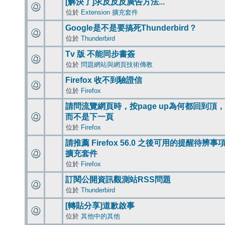
[解決了]求反反反廣告方法...
位於
Extension 擴充套件
Google是不是要搞死Thunderbird？
位於
Thunderbird
Tv 版 不能同步書簽
位於
問題網站與網頁技術傳教
Firefox 收不到驗證信
位於
Firefox
請問流覽網頁時，按page up為何都回到頂，
而不是下一頁
位於
Firefox
請推薦 Firefox 56.0 之後可用的提醒待辨事
擴充套件
位於
Firefox
訂閱公開資訊觀測站RSS問題
位於
Thunderbird
[轉貼分享]道歉啟事
位於
其他中的其他