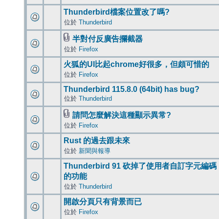
Thunderbird檔案位置改了嗎?
位於
Thunderbird
半對付反廣告攔截器
位於
Firefox
火狐的UI比起chrome好很多，但頗可惜的
位於
Firefox
Thunderbird 115.8.0 (64bit) has bug?
位於
Thunderbird
請問怎麼解決這種顯示異常?
位於
Firefox
Rust 的過去跟未來
位於
新聞與報導
Thunderbird 91 砍掉了使用者自訂字元編碼
的功能
位於
Thunderbird
開啟分頁只有背景而已
位於
Firefox