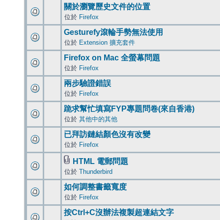
關於瀏覽歷史文件的位置
位於
Firefox
Gesturefy滾輪手勢無法使用
位於
Extension 擴充套件
Firefox on Mac 全螢幕問題
位於
Firefox
兩步驗證錯誤
位於
Firefox
跪求幫忙填寫FYP專題問卷(來自香港)
位於
其他中的其他
已拜訪鏈結顏色沒有改變
位於
Firefox
HTML 電郵問題
位於
Thunderbird
如何調整書籤寬度
位於
Firefox
按Ctrl+C沒辦法複製超連結文字