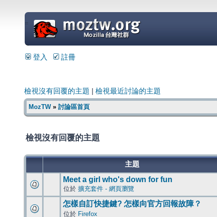
=
登入
註冊
檢視沒有回覆的主題
|
檢視最近討論的主題
MozTW
»
討論區首頁
檢視沒有回覆的主題
主題
Meet a girl who's down for fun
位於
擴充套件 - 網頁瀏覽
怎樣自訂快捷鍵? 怎樣向官方回報故障？
位於
Firefox