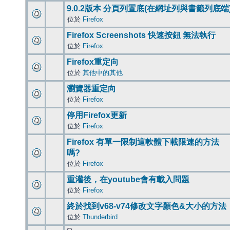
9.0.2版本 分頁列置底(在網址列與書籤列底端
位於
Firefox
Firefox Screenshots 快速按鈕 無法執行
位於
Firefox
Firefox重定向
位於
其他中的其他
瀏覽器重定向
位於
Firefox
停用Firefox更新
位於
Firefox
Firefox 有單一限制這軟體下載限速的方法
嗎?
位於
Firefox
重灌後，在youtube會有載入問題
位於
Firefox
終於找到v68-v74修改文字顏色&大小的方法
位於
Thunderbird