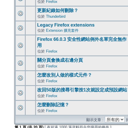
位於
Firefox
更新紀錄如何刪除？
位於
Thunderbird
Legacy Firefox extensions
位於
Extension 擴充套件
Firefox 66.0.3 安全性網站例外名單完全無作
用
位於
Firefox
關分頁會換成右邊分頁
位於
Firefox
怎麼改別人做的樣式元件？
位於
Firefox
改回50版的搜尋引擎按1次就設定成預設網站
位於
Firefox
怎麼刪除記憶？
位於
Firefox
顯示文章 :
第
1
頁 (共
20
頁)
[ 有超過 1000 筆資料符合您搜尋的條件 ]