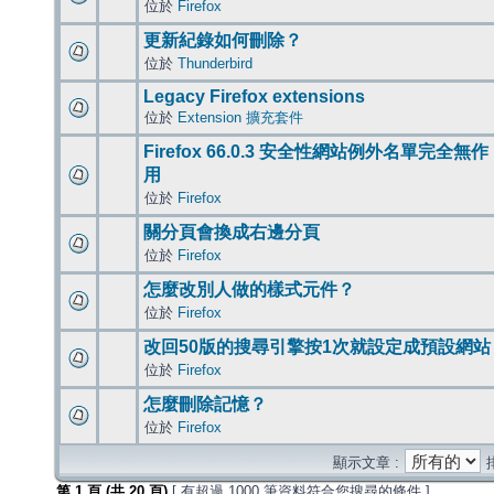
位於
Firefox
更新紀錄如何刪除？
位於
Thunderbird
Legacy Firefox extensions
位於
Extension 擴充套件
Firefox 66.0.3 安全性網站例外名單完全無作
用
位於
Firefox
關分頁會換成右邊分頁
位於
Firefox
怎麼改別人做的樣式元件？
位於
Firefox
改回50版的搜尋引擎按1次就設定成預設網站
位於
Firefox
怎麼刪除記憶？
位於
Firefox
顯示文章 :
第
1
頁 (共
20
頁)
[ 有超過 1000 筆資料符合您搜尋的條件 ]