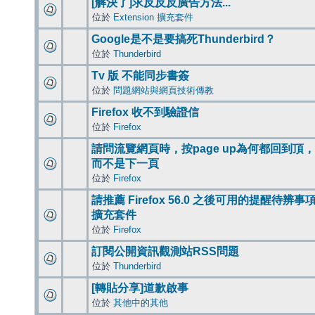
[解決了]求反反反廣告方法...
位於
Extension 擴充套件
Google是不是要搞死Thunderbird？
位於
Thunderbird
Tv 版 不能同步書簽
位於
問題網站與網頁技術傳教
Firefox 收不到驗證信
位於
Firefox
請問流覽網頁時，按page up為何都回到頂，
而不是下一頁
位於
Firefox
請推薦 Firefox 56.0 之後可用的提醒待辨事
擴充套件
位於
Firefox
訂閱公開資訊觀測站RSS問題
位於
Thunderbird
[轉貼分享]道歉啟事
位於
其他中的其他