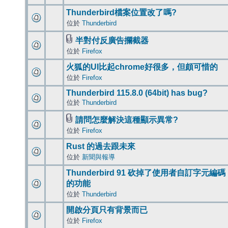
Thunderbird檔案位置改了嗎?
位於
Thunderbird
半對付反廣告攔截器
位於
Firefox
火狐的UI比起chrome好很多，但頗可惜的
位於
Firefox
Thunderbird 115.8.0 (64bit) has bug?
位於
Thunderbird
請問怎麼解決這種顯示異常?
位於
Firefox
Rust 的過去跟未來
位於
新聞與報導
Thunderbird 91 砍掉了使用者自訂字元編碼
的功能
位於
Thunderbird
開啟分頁只有背景而已
位於
Firefox