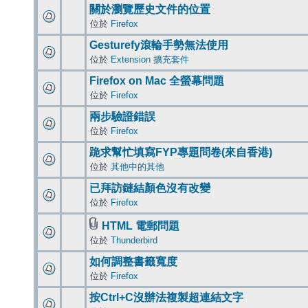
關於瀏覽歷史文件的位置
位於
Firefox
Gesturefy滾輪手勢無法使用
位於
Extension 擴充套件
Firefox on Mac 全螢幕問題
位於
Firefox
兩步驗證錯誤
位於
Firefox
跪求幫忙填寫FYP專題問卷(來自香港)
位於
其他中的其他
已拜訪鏈結顏色沒有改變
位於
Firefox
HTML 電郵問題
位於
Thunderbird
如何調整書籤寬度
位於
Firefox
按Ctrl+C沒辦法複製超連結文字