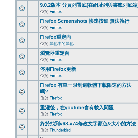
9.0.2版本 分頁列置底(在網址列與書籤列底端
位於
Firefox
Firefox Screenshots 快速按鈕 無法執行
位於
Firefox
Firefox重定向
位於
其他中的其他
瀏覽器重定向
位於
Firefox
停用Firefox更新
位於
Firefox
Firefox 有單一限制這軟體下載限速的方法
嗎?
位於
Firefox
重灌後，在youtube會有載入問題
位於
Firefox
終於找到v68-v74修改文字顏色&大小的方法
位於
Thunderbird