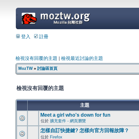
=
登入
註冊
檢視沒有回覆的主題
|
檢視最近討論的主題
MozTW
»
討論區首頁
檢視沒有回覆的主題
主題
Meet a girl who's down for fun
位於
擴充套件 - 網頁瀏覽
怎樣自訂快捷鍵? 怎樣向官方回報故障？
位於
Firefox