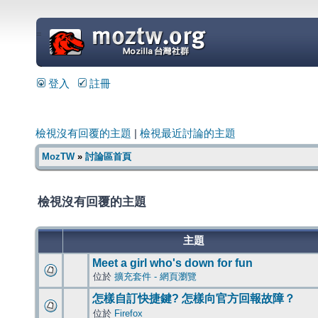
=
登入
註冊
檢視沒有回覆的主題
|
檢視最近討論的主題
MozTW
»
討論區首頁
檢視沒有回覆的主題
主題
Meet a girl who's down for fun
位於
擴充套件 - 網頁瀏覽
怎樣自訂快捷鍵? 怎樣向官方回報故障？
位於
Firefox