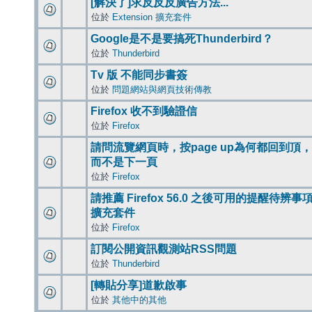
[解決了]求反反反廣告方法...
位於
Extension 擴充套件
Google是不是要搞死Thunderbird？
位於
Thunderbird
Tv 版 不能同步書簽
位於
問題網站與網頁技術傳教
Firefox 收不到驗證信
位於
Firefox
請問流覽網頁時，按page up為何都回到頂，
而不是下一頁
位於
Firefox
請推薦 Firefox 56.0 之後可用的提醒待辨事
擴充套件
位於
Firefox
訂閱公開資訊觀測站RSS問題
位於
Thunderbird
[轉貼分享]道歉啟事
位於
其他中的其他