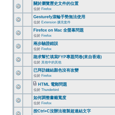
關於瀏覽歷史文件的位置
位於
Firefox
Gesturefy滾輪手勢無法使用
位於
Extension 擴充套件
Firefox on Mac 全螢幕問題
位於
Firefox
兩步驗證錯誤
位於
Firefox
跪求幫忙填寫FYP專題問卷(來自香港)
位於
其他中的其他
已拜訪鏈結顏色沒有改變
位於
Firefox
HTML 電郵問題
位於
Thunderbird
如何調整書籤寬度
位於
Firefox
按Ctrl+C沒辦法複製超連結文字