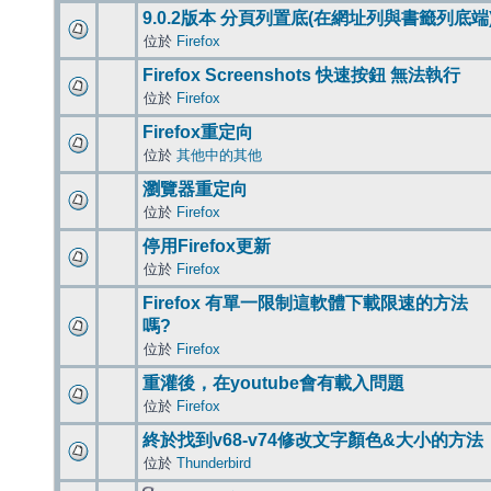
9.0.2版本 分頁列置底(在網址列與書籤列底端
位於
Firefox
Firefox Screenshots 快速按鈕 無法執行
位於
Firefox
Firefox重定向
位於
其他中的其他
瀏覽器重定向
位於
Firefox
停用Firefox更新
位於
Firefox
Firefox 有單一限制這軟體下載限速的方法
嗎?
位於
Firefox
重灌後，在youtube會有載入問題
位於
Firefox
終於找到v68-v74修改文字顏色&大小的方法
位於
Thunderbird