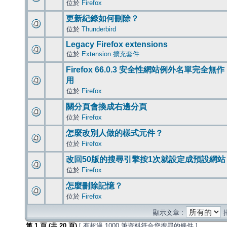
位於
Firefox
更新紀錄如何刪除？
位於
Thunderbird
Legacy Firefox extensions
位於
Extension 擴充套件
Firefox 66.0.3 安全性網站例外名單完全無作
用
位於
Firefox
關分頁會換成右邊分頁
位於
Firefox
怎麼改別人做的樣式元件？
位於
Firefox
改回50版的搜尋引擎按1次就設定成預設網站
位於
Firefox
怎麼刪除記憶？
位於
Firefox
顯示文章 :
第
1
頁 (共
20
頁)
[ 有超過 1000 筆資料符合您搜尋的條件 ]