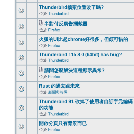
Thunderbird檔案位置改了嗎?
位於
Thunderbird
半對付反廣告攔截器
位於
Firefox
火狐的UI比起chrome好很多，但頗可惜的
位於
Firefox
Thunderbird 115.8.0 (64bit) has bug?
位於
Thunderbird
請問怎麼解決這種顯示異常?
位於
Firefox
Rust 的過去跟未來
位於
新聞與報導
Thunderbird 91 砍掉了使用者自訂字元編碼
的功能
位於
Thunderbird
開啟分頁只有背景而已
位於
Firefox