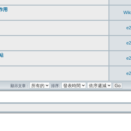
無作用
Wil
e2
e2
站
e2
e2
顯示文章 :
排序: