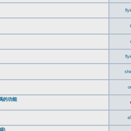
fly
fly
sh
o
編碼的功能
a
端)