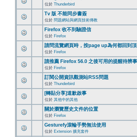
位於
Thunderbird
Tv 版 不能同步書簽
位於
問題網站與網頁技術傳教
Firefox 收不到驗證信
位於
Firefox
請問流覽網頁時，按page up為何都回到
位於
Firefox
請推薦 Firefox 56.0 之後可用的提醒待
位於
Firefox
訂閱公開資訊觀測站RSS問題
位於
Thunderbird
[轉貼分享]道歉啟事
位於
其他中的其他
關於瀏覽歷史文件的位置
位於
Firefox
Gesturefy滾輪手勢無法使用
位於
Extension 擴充套件