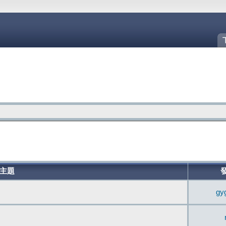
主題
gy