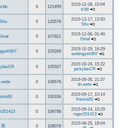
2019-12-28, 15:04
tcbb
0
121499
tcbb
2019-12-17, 13:50
Shu
0
120576
Shu
2019-12-06, 01:40
Ginal
0
107821
Ginal
2019-10-29, 16:29
ingyeh907
0
109269
weitingyeh907
2019-10-24, 15:22
kylauCR
0
105927
jackylauCR
2019-09-30, 21:37
n.wete
0
108576
lin.wete
2019-09-17, 10:14
asina92
0
100336
frasina92
2019-09-14, 10:29
er201413
0
108788
roger201413
2019-06-25, 18:04
痕
0
108078