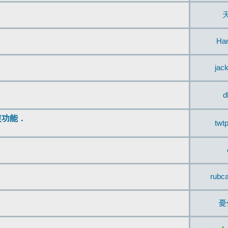
Ha
jac
d
復功能．
twt
rubc
憂