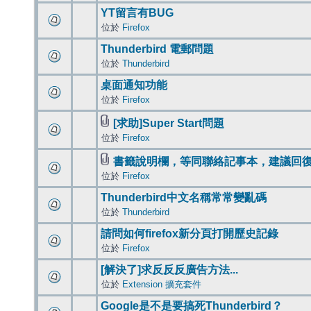
YT留言有BUG
位於
Firefox
Thunderbird 電郵問題
位於
Thunderbird
桌面通知功能
位於
Firefox
[求助]Super Start問題
位於
Firefox
書籤說明欄，等同聯絡記事本，建議回
位於
Firefox
Thunderbird中文名稱常常變亂碼
位於
Thunderbird
請問如何firefox新分頁打開歷史記錄
位於
Firefox
[解決了]求反反反廣告方法...
位於
Extension 擴充套件
Google是不是要搞死Thunderbird？