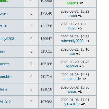
akeru
0
102898
kakeru
2020-03-31, 16:22
.vieri
0
179640
c.vieri
2020-03-29, 18:03
inu20
0
122358
inu20
2020-03-25, 10:58
andy0208
0
120647
rubcandy0208
2020-03-21, 15:10
psir
0
119011
psir
2020-03-20, 21:45
jacker
0
105186
hijacker
2020-03-19, 10:31
omobile
0
111714
automobile
2020-03-02, 16:36
lesis
0
121058
alesis
2020-01-05, 17:01
241012
0
107963
y1241012