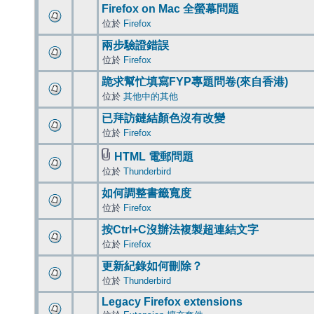
Firefox on Mac 全螢幕問題
位於
Firefox
兩步驗證錯誤
位於
Firefox
跪求幫忙填寫FYP專題問卷(來自香港)
位於
其他中的其他
已拜訪鏈結顏色沒有改變
位於
Firefox
HTML 電郵問題
位於
Thunderbird
如何調整書籤寬度
位於
Firefox
按Ctrl+C沒辦法複製超連結文字
位於
Firefox
更新紀錄如何刪除？
位於
Thunderbird
Legacy Firefox extensions