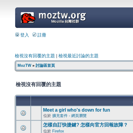
=
登入
註冊
檢視沒有回覆的主題
|
檢視最近討論的主題
MozTW
»
討論區首頁
檢視沒有回覆的主題
Meet a girl who's down for fun
位於
擴充套件 - 網頁瀏覽
怎樣自訂快捷鍵? 怎樣向官方回報故障？
位於
Firefox