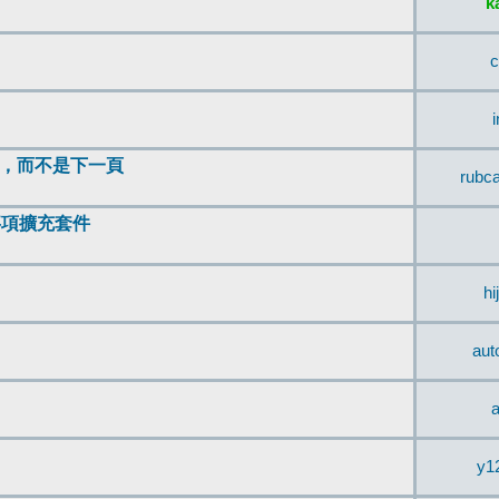
k
c
頂，而不是下一頁
rubc
辨事項擴充套件
hi
aut
a
y1