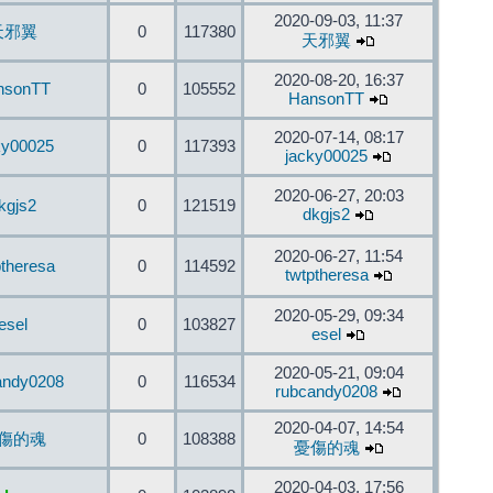
2020-09-03, 11:37
天邪翼
0
117380
天邪翼
2020-08-20, 16:37
nsonTT
0
105552
HansonTT
2020-07-14, 08:17
ky00025
0
117393
jacky00025
2020-06-27, 20:03
kgjs2
0
121519
dkgjs2
2020-06-27, 11:54
ptheresa
0
114592
twtptheresa
2020-05-29, 09:34
esel
0
103827
esel
2020-05-21, 09:04
andy0208
0
116534
rubcandy0208
2020-04-07, 14:54
傷的魂
0
108388
憂傷的魂
2020-04-03, 17:56