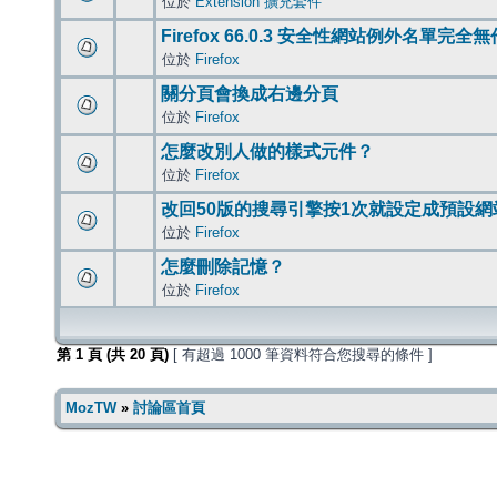
位於
Extension 擴充套件
Firefox 66.0.3 安全性網站例外名單完全
位於
Firefox
關分頁會換成右邊分頁
位於
Firefox
怎麼改別人做的樣式元件？
位於
Firefox
改回50版的搜尋引擎按1次就設定成預設網
位於
Firefox
怎麼刪除記憶？
位於
Firefox
第
1
頁 (共
20
頁)
[ 有超過 1000 筆資料符合您搜尋的條件 ]
MozTW
»
討論區首頁