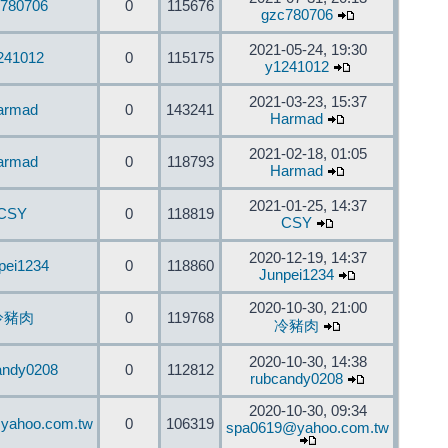
780706
0
115676
gzc780706
2021-05-24, 19:30
241012
0
115175
y1241012
2021-03-23, 15:37
armad
0
143241
Harmad
2021-02-18, 01:05
armad
0
118793
Harmad
2021-01-25, 14:37
CSY
0
118819
CSY
2020-12-19, 14:37
pei1234
0
118860
Junpei1234
2020-10-30, 21:00
冷豬肉
0
119768
冷豬肉
2020-10-30, 14:38
andy0208
0
112812
rubcandy0208
2020-10-30, 09:34
yahoo.com.tw
0
106319
spa0619@yahoo.com.tw