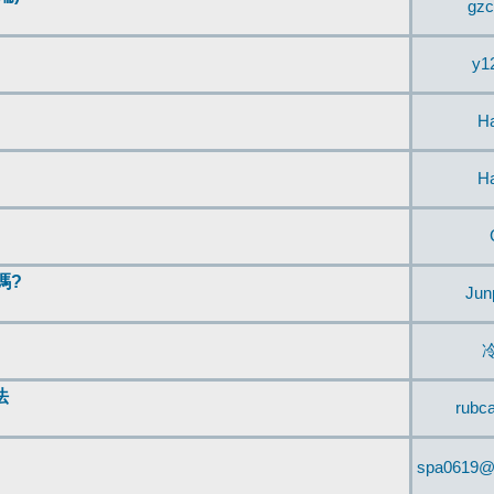
gzc
y1
H
H
嗎?
Jun
法
rubc
spa0619@