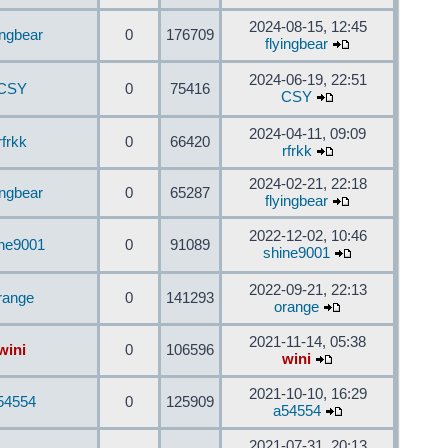
2024-08-15, 12:45
ingbear
0
176709
flyingbear
2024-06-19, 22:51
CSY
0
75416
CSY
2024-04-11, 09:09
rfrkk
0
66420
rfrkk
2024-02-21, 22:18
ingbear
0
65287
flyingbear
2022-12-02, 10:46
ine9001
0
91089
shine9001
2022-09-21, 22:13
range
0
141293
orange
2021-11-14, 05:38
wini
0
106596
wini
2021-10-10, 16:29
54554
0
125909
a54554
2021-07-31, 20:13