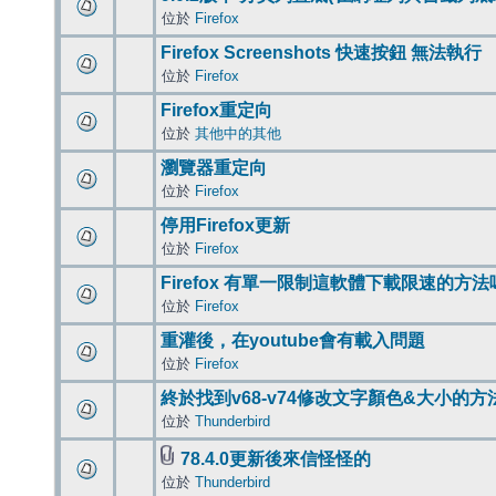
位於
Firefox
Firefox Screenshots 快速按鈕 無法執行
位於
Firefox
Firefox重定向
位於
其他中的其他
瀏覽器重定向
位於
Firefox
停用Firefox更新
位於
Firefox
Firefox 有單一限制這軟體下載限速的方法
位於
Firefox
重灌後，在youtube會有載入問題
位於
Firefox
終於找到v68-v74修改文字顏色&大小的方
位於
Thunderbird
78.4.0更新後來信怪怪的
位於
Thunderbird