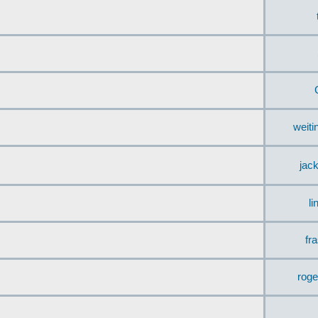
weit
jac
li
fr
rog