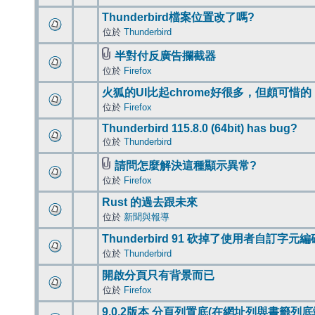
Thunderbird檔案位置改了嗎?
位於
Thunderbird
半對付反廣告攔截器
位於
Firefox
火狐的UI比起chrome好很多，但頗可惜的
位於
Firefox
Thunderbird 115.8.0 (64bit) has bug?
位於
Thunderbird
請問怎麼解決這種顯示異常?
位於
Firefox
Rust 的過去跟未來
位於
新聞與報導
Thunderbird 91 砍掉了使用者自訂字元
位於
Thunderbird
開啟分頁只有背景而已
位於
Firefox
9.0.2版本 分頁列置底(在網址列與書籤列底