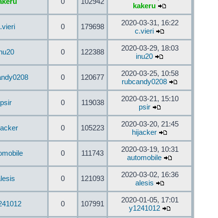
akeru
0
102942
kakeru
2020-03-31, 16:22
.vieri
0
179698
c.vieri
2020-03-29, 18:03
inu20
0
122388
inu20
2020-03-25, 10:58
andy0208
0
120677
rubcandy0208
2020-03-21, 15:10
psir
0
119038
psir
2020-03-20, 21:45
jacker
0
105223
hijacker
2020-03-19, 10:31
omobile
0
111743
automobile
2020-03-02, 16:36
lesis
0
121093
alesis
2020-01-05, 17:01
241012
0
107991
y1241012