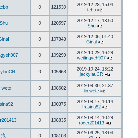
2019-12-28, 15:04
tcbb
0
121530
tcbb
2019-12-17, 13:50
Shu
0
120597
Shu
2019-12-06, 01:40
Ginal
0
107848
Ginal
2019-10-29, 16:29
ingyeh907
0
109299
weitingyeh907
2019-10-24, 15:22
kylauCR
0
105968
jackylauCR
2019-09-30, 21:37
n.wete
0
108602
lin.wete
2019-09-17, 10:14
asina92
0
100375
frasina92
2019-09-14, 10:29
er201413
0
108835
roger201413
2019-06-25, 18:04
痕
0
108108