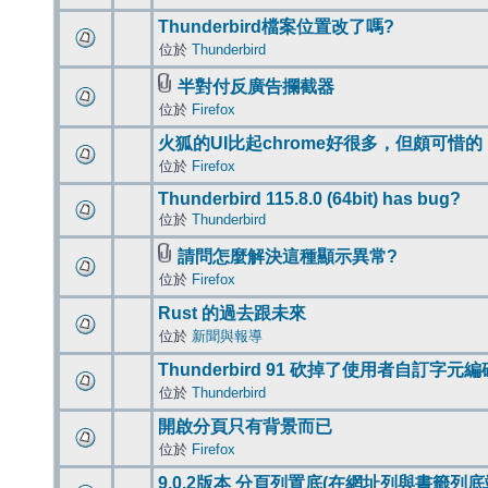
Thunderbird檔案位置改了嗎?
位於
Thunderbird
半對付反廣告攔截器
位於
Firefox
火狐的UI比起chrome好很多，但頗可惜的
位於
Firefox
Thunderbird 115.8.0 (64bit) has bug?
位於
Thunderbird
請問怎麼解決這種顯示異常?
位於
Firefox
Rust 的過去跟未來
位於
新聞與報導
Thunderbird 91 砍掉了使用者自訂字元
位於
Thunderbird
開啟分頁只有背景而已
位於
Firefox
9.0.2版本 分頁列置底(在網址列與書籤列底