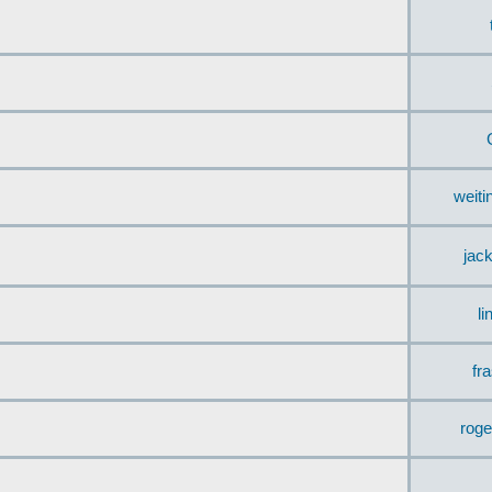
weit
jac
li
fr
rog