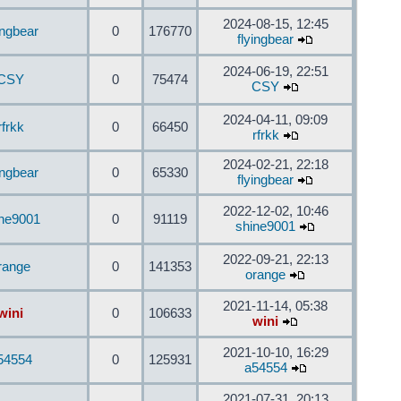
2024-08-15, 12:45
ingbear
0
176770
flyingbear
2024-06-19, 22:51
CSY
0
75474
CSY
2024-04-11, 09:09
rfrkk
0
66450
rfrkk
2024-02-21, 22:18
ingbear
0
65330
flyingbear
2022-12-02, 10:46
ine9001
0
91119
shine9001
2022-09-21, 22:13
range
0
141353
orange
2021-11-14, 05:38
wini
0
106633
wini
2021-10-10, 16:29
54554
0
125931
a54554
2021-07-31, 20:13