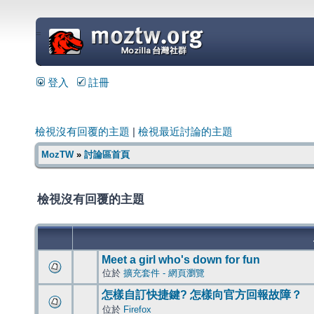
=
登入
註冊
檢視沒有回覆的主題
|
檢視最近討論的主題
MozTW
»
討論區首頁
檢視沒有回覆的主題
Meet a girl who's down for fun
位於
擴充套件 - 網頁瀏覽
怎樣自訂快捷鍵? 怎樣向官方回報故障？
位於
Firefox