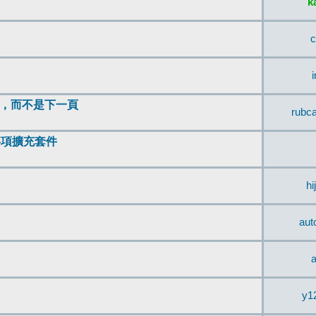
k
c
頂，而不是下一頁
rubc
辨事項擴充套件
hi
aut
a
y1