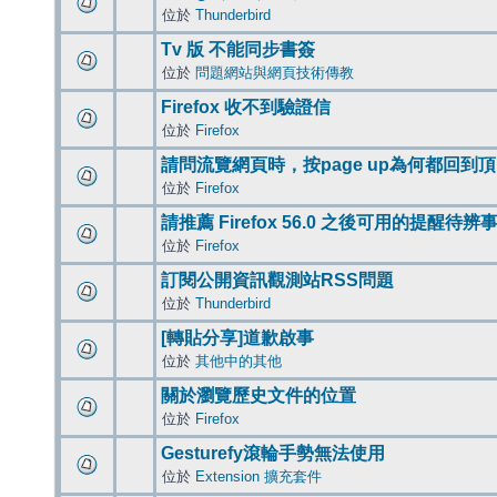
位於
Thunderbird
Tv 版 不能同步書簽
位於
問題網站與網頁技術傳教
Firefox 收不到驗證信
位於
Firefox
請問流覽網頁時，按page up為何都回到
位於
Firefox
請推薦 Firefox 56.0 之後可用的提醒待
位於
Firefox
訂閱公開資訊觀測站RSS問題
位於
Thunderbird
[轉貼分享]道歉啟事
位於
其他中的其他
關於瀏覽歷史文件的位置
位於
Firefox
Gesturefy滾輪手勢無法使用
位於
Extension 擴充套件