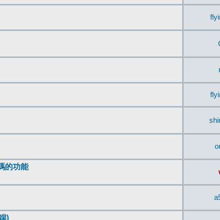
fly
fly
sh
o
編碼的功能
a
端)