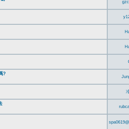
gzc
y1
H
H
嗎?
Jun
法
rubc
spa0619@