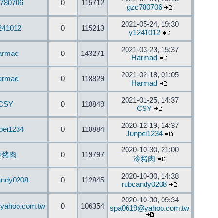
780706
0
115712
gzc780706
2021-05-24, 19:30
241012
0
115213
y1241012
2021-03-23, 15:37
armad
0
143271
Harmad
2021-02-18, 01:05
armad
0
118829
Harmad
2021-01-25, 14:37
CSY
0
118849
CSY
2020-12-19, 14:37
pei1234
0
118884
Junpei1234
2020-10-30, 21:00
冷豬肉
0
119797
冷豬肉
2020-10-30, 14:38
andy0208
0
112845
rubcandy0208
2020-10-30, 09:34
yahoo.com.tw
0
106354
spa0619@yahoo.com.tw