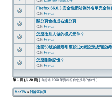
位於
Extension 擴充套件
Firefox 66.0.3 安全性網站例外名單完全
位於
Firefox
關分頁會換成右邊分頁
位於
Firefox
怎麼改別人做的樣式元件？
位於
Firefox
改回50版的搜尋引擎按1次就設定成預設網
位於
Firefox
怎麼刪除記憶？
位於
Firefox
第
1
頁 (共
20
頁)
[ 有超過 1000 筆資料符合您搜尋的條件 ]
MozTW
»
討論區首頁