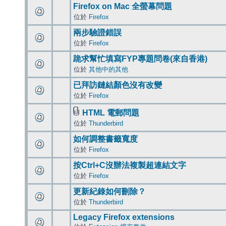
Firefox on Mac 全螢幕問題
位於
Firefox
兩步驗證錯誤
位於
Firefox
跪求幫忙填寫FYP專題問卷(來自香港)
位於
其他中的其他
已拜訪鏈結顏色沒有改變
位於
Firefox
HTML 電郵問題
位於
Thunderbird
如何調整書籤寬度
位於
Firefox
按Ctrl+C沒辦法複製超連結文字
位於
Firefox
更新紀錄如何刪除？
位於
Thunderbird
Legacy Firefox extensions