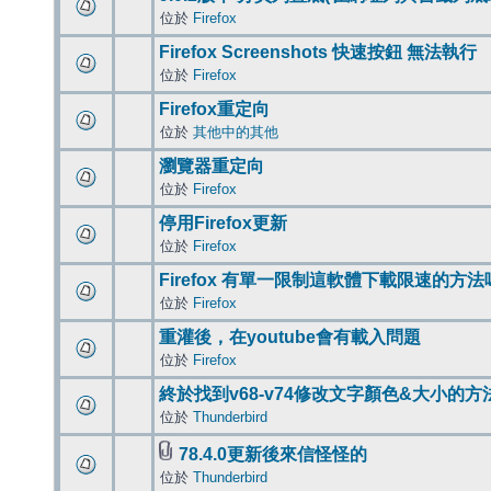
位於
Firefox
Firefox Screenshots 快速按鈕 無法執行
位於
Firefox
Firefox重定向
位於
其他中的其他
瀏覽器重定向
位於
Firefox
停用Firefox更新
位於
Firefox
Firefox 有單一限制這軟體下載限速的方法
位於
Firefox
重灌後，在youtube會有載入問題
位於
Firefox
終於找到v68-v74修改文字顏色&大小的方
位於
Thunderbird
78.4.0更新後來信怪怪的
位於
Thunderbird