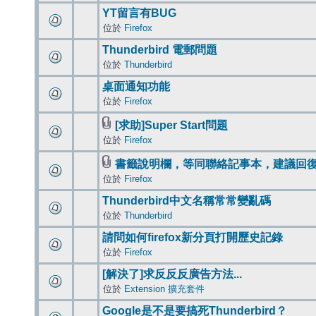
YT留言有BUG
位於
Firefox
Thunderbird 電郵問題
位於
Thunderbird
桌面通知功能
位於
Firefox
[求助]Super Start問題
位於
Firefox
書籤說明欄，等同聯絡記事本，建議回
位於
Firefox
Thunderbird中文名稱常常變亂碼
位於
Thunderbird
請問如何firefox新分頁打開歷史記錄
位於
Firefox
[解決了]求反反反廣告方法...
位於
Extension 擴充套件
Google是不是要搞死Thunderbird？