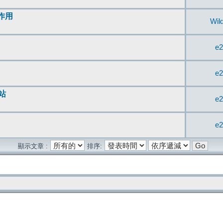
無作用
Wil
e2
e2
站
e2
e2
顯示文章 :
排序: