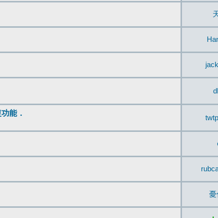
Ha
jac
d
復功能．
twt
rubc
憂