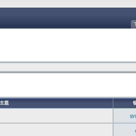
主題
gy