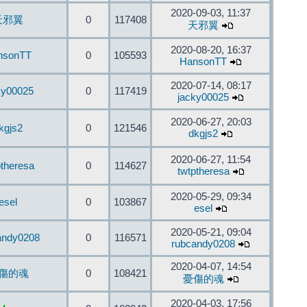
2020-09-03, 11:37
天邪翼
0
117408
天邪翼
2020-08-20, 16:37
nsonTT
0
105593
HansonTT
2020-07-14, 08:17
ky00025
0
117419
jacky00025
2020-06-27, 20:03
kgjs2
0
121546
dkgjs2
2020-06-27, 11:54
ptheresa
0
114627
twtptheresa
2020-05-29, 09:34
esel
0
103867
esel
2020-05-21, 09:04
andy0208
0
116571
rubcandy0208
2020-04-07, 14:54
傷的魂
0
108421
憂傷的魂
2020-04-03, 17:56