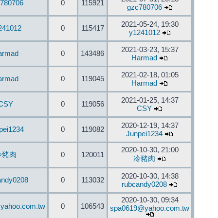
780706
0
115921
gzc780706
2021-05-24, 19:30
241012
0
115417
y1241012
2021-03-23, 15:37
armad
0
143486
Harmad
2021-02-18, 01:05
armad
0
119045
Harmad
2021-01-25, 14:37
CSY
0
119056
CSY
2020-12-19, 14:37
pei1234
0
119082
Junpei1234
2020-10-30, 21:00
冷豬肉
0
120011
冷豬肉
2020-10-30, 14:38
andy0208
0
113032
rubcandy0208
2020-10-30, 09:34
yahoo.com.tw
0
106543
spa0619@yahoo.com.tw