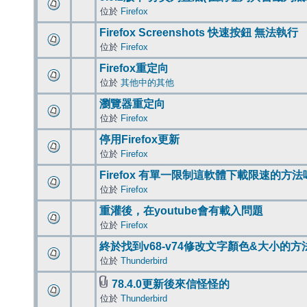
位於
Firefox
Firefox Screenshots 快速按鈕 無法執行
位於
Firefox
Firefox重定向
位於
其他中的其他
瀏覽器重定向
位於
Firefox
停用Firefox更新
位於
Firefox
Firefox 有單一限制這軟體下載限速的方法
位於
Firefox
重灌後，在youtube會有載入問題
位於
Firefox
終於找到v68-v74修改文字顏色&大小的方
位於
Thunderbird
78.4.0更新後來信怪怪的
位於
Thunderbird