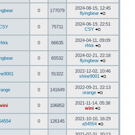
2024-08-15, 12:45
ingbear
0
177079
flyingbear
2024-06-19, 22:51
CSY
0
75711
CSY
2024-04-11, 09:09
rfrkk
0
66635
rfrkk
2024-02-21, 22:18
ingbear
0
65532
flyingbear
2022-12-02, 10:46
ine9001
0
91322
shine9001
2022-09-21, 22:13
range
0
141649
orange
2021-11-14, 05:38
wini
0
106852
wini
2021-10-10, 16:29
54554
0
126145
a54554
2021-07-31, 20:13