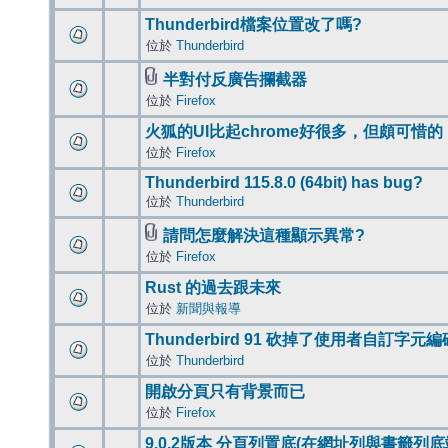
Thunderbird檔案位置改了嗎?
位於
Thunderbird
半對付反廣告攔截器
位於
Firefox
火狐的UI比起chrome好很多，但頗可惜的
位於
Firefox
Thunderbird 115.8.0 (64bit) has bug?
位於
Thunderbird
請問怎麼解決這種顯示異常?
位於
Firefox
Rust 的過去跟未來
位於
新聞與報導
Thunderbird 91 砍掉了使用者自訂字元
位於
Thunderbird
開啟分頁只有背景而已
位於
Firefox
9.0.2版本 分頁列置底(在網址列與書籤列底