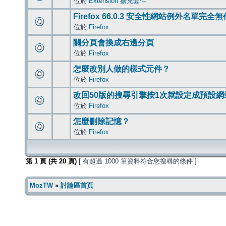
位於
Extension 擴充套件
Firefox 66.0.3 安全性網站例外名單完全
位於
Firefox
關分頁會換成右邊分頁
位於
Firefox
怎麼改別人做的樣式元件？
位於
Firefox
改回50版的搜尋引擎按1次就設定成預設網
位於
Firefox
怎麼刪除記憶？
位於
Firefox
第
1
頁 (共
20
頁)
[ 有超過 1000 筆資料符合您搜尋的條件 ]
MozTW
»
討論區首頁