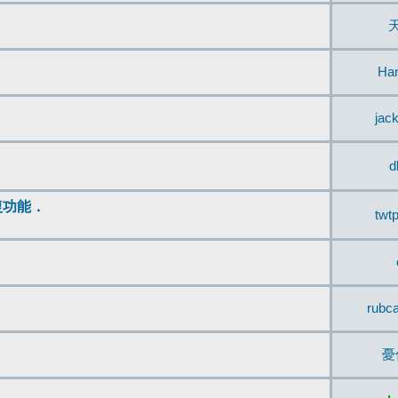
Ha
jac
d
復功能．
twt
rubc
憂