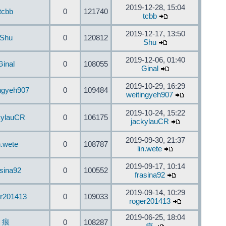
2019-12-28, 15:04
tcbb
0
121740
tcbb
2019-12-17, 13:50
Shu
0
120812
Shu
2019-12-06, 01:40
Ginal
0
108055
Ginal
2019-10-29, 16:29
ingyeh907
0
109484
weitingyeh907
2019-10-24, 15:22
kylauCR
0
106175
jackylauCR
2019-09-30, 21:37
n.wete
0
108787
lin.wete
2019-09-17, 10:14
asina92
0
100552
frasina92
2019-09-14, 10:29
er201413
0
109033
roger201413
2019-06-25, 18:04
痕
0
108287