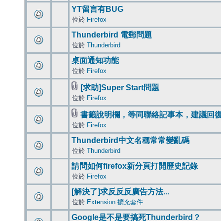
YT留言有BUG
位於
Firefox
Thunderbird 電郵問題
位於
Thunderbird
桌面通知功能
位於
Firefox
[求助]Super Start問題
位於
Firefox
書籤說明欄，等同聯絡記事本，建議回
位於
Firefox
Thunderbird中文名稱常常變亂碼
位於
Thunderbird
請問如何firefox新分頁打開歷史記錄
位於
Firefox
[解決了]求反反反廣告方法...
位於
Extension 擴充套件
Google是不是要搞死Thunderbird？