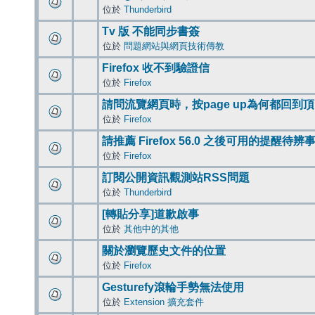
位於
Thunderbird
Tv 版 不能同步書簽
位於
問題網站與網頁技術傳教
Firefox 收不到驗證信
位於
Firefox
請問流覽網頁時，按page up為何都回到
位於
Firefox
請推薦 Firefox 56.0 之後可用的提醒待
位於
Firefox
訂閱公開資訊觀測站RSS問題
位於
Thunderbird
[轉貼分享]道歉啟事
位於
其他中的其他
關於瀏覽歷史文件的位置
位於
Firefox
Gesturefy滾輪手勢無法使用
位於
Extension 擴充套件