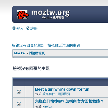
=
登入
註冊
檢視沒有回覆的主題
|
檢視最近討論的主題
MozTW
»
討論區首頁
檢視沒有回覆的主題
Meet a girl who's down for fun
位於
擴充套件 - 網頁瀏覽
怎樣自訂快捷鍵? 怎樣向官方回報故障？
位於
Firefox