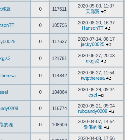
2020-09-03, 11:37
天邪翼
0
117611
天邪翼
2020-08-20, 16:37
nsonTT
0
105796
HansonTT
2020-07-14, 08:17
ky00025
0
117637
jacky00025
2020-06-27, 20:03
kgjs2
0
121781
dkgjs2
2020-06-27, 11:54
ptheresa
0
114842
twtptheresa
2020-05-29, 09:34
esel
0
104064
esel
2020-05-21, 09:04
andy0208
0
116774
rubcandy0208
2020-04-07, 14:54
傷的魂
0
108606
憂傷的魂
2020-04-03, 17:56