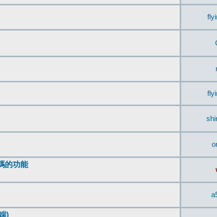
fly
fly
sh
o
編碼的功能
a
端)