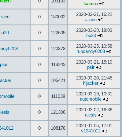
akeru
0
103133
kakeru
2020-03-31, 16:22
.vieri
0
180002
c.vieri
2020-03-29, 18:03
inu20
0
122605
inu20
2020-03-25, 10:58
andy0208
0
120878
rubcandy0208
2020-03-21, 15:10
psir
0
119249
psir
2020-03-20, 21:45
jacker
0
105421
hijacker
2020-03-19, 10:31
omobile
0
111938
automobile
2020-03-02, 16:36
lesis
0
121306
alesis
2020-01-05, 17:01
241012
0
108178
y1241012