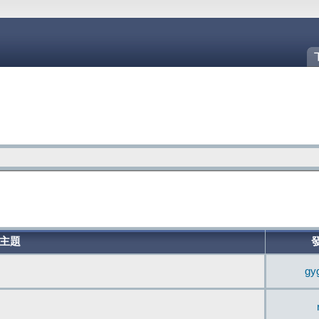
主題
gy