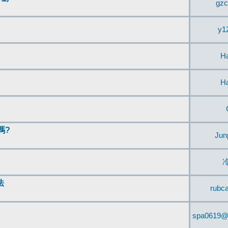
gzc
y1
H
H
嗎?
Jun
法
rubc
spa0619@