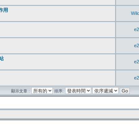
無作用
Wil
e2
e2
站
e2
e2
顯示文章 :
排序: