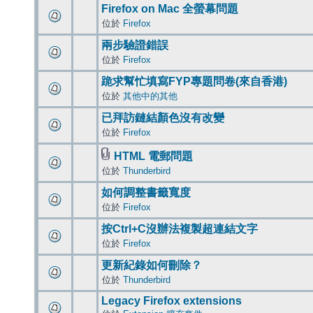
Firefox on Mac 全螢幕問題
位於
Firefox
兩步驗證錯誤
位於
Firefox
跪求幫忙填寫FYP專題問卷(來自香港)
位於
其他中的其他
已拜訪鏈結顏色沒有改變
位於
Firefox
HTML 電郵問題
位於
Thunderbird
如何調整書籤寬度
位於
Firefox
按Ctrl+C沒辦法複製超連結文字
位於
Firefox
更新紀錄如何刪除？
位於
Thunderbird
Legacy Firefox extensions