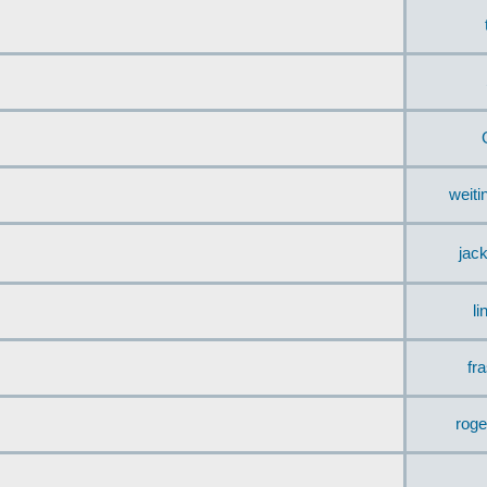
weit
jac
li
fr
rog