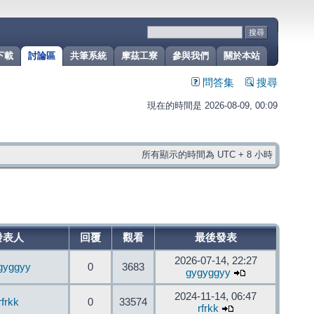
下載
討論區
共筆系統
摩茲工寮
參與我們
關於本站
問答集
搜尋
現在的時間是 2026-08-09, 00:09
所有顯示的時間為 UTC + 8 小時
發表人
回覆
觀看
最後發表
2026-07-14, 22:27
gyggyy
0
3683
gygyggyy
2024-11-14, 06:47
rfrkk
0
33574
rfrkk