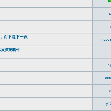
k
c
頂，而不是下一頁
rubc
辨事項擴充套件
hi
aut
a
y1