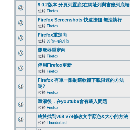
9.0.2版本 分頁列置底(在網址列與書籤列底端
位於
Firefox
Firefox Screenshots 快速按鈕 無法執行
位於
Firefox
Firefox重定向
位於
其他中的其他
瀏覽器重定向
位於
Firefox
停用Firefox更新
位於
Firefox
Firefox 有單一限制這軟體下載限速的方法
嗎?
位於
Firefox
重灌後，在youtube會有載入問題
位於
Firefox
終於找到v68-v74修改文字顏色&大小的方法
位於
Thunderbird