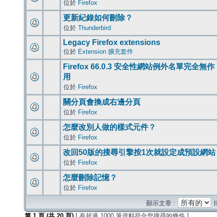
位於
Firefox
更新紀錄如何刪除？
位於
Thunderbird
Legacy Firefox extensions
位於
Extension 擴充套件
Firefox 66.0.3 安全性網站例外名單完全無作
用
位於
Firefox
關分頁會換成右邊分頁
位於
Firefox
怎麼改別人做的樣式元件？
位於
Firefox
改回50版的搜尋引擎按1次就設定成預設網站
位於
Firefox
怎麼刪除記憶？
位於
Firefox
顯示文章 :
第
1
頁 (共
20
頁)
[ 有超過 1000 筆資料符合您搜尋的條件 ]