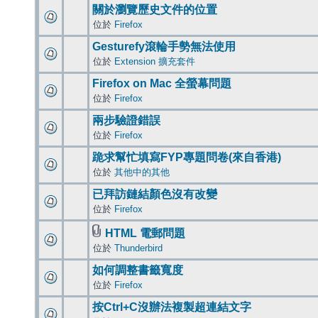
關於瀏覽歷史文件的位置
位於
Firefox
Gesturefy滾輪手勢無法使用
位於
Extension 擴充套件
Firefox on Mac 全螢幕問題
位於
Firefox
兩步驗證錯誤
位於
Firefox
跪求幫忙填寫FYP專題問卷(來自香港)
位於
其他中的其他
已拜訪鏈結顏色沒有改變
位於
Firefox
HTML 電郵問題
位於
Thunderbird
如何調整書籤寬度
位於
Firefox
按Ctrl+C沒辦法複製超連結文字