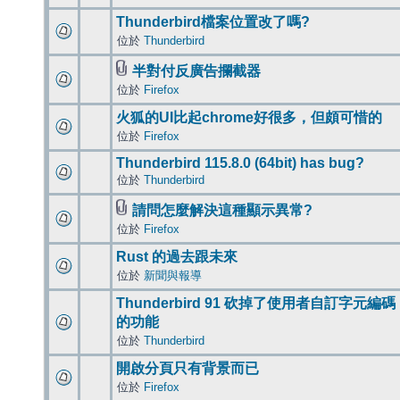
Thunderbird檔案位置改了嗎?
位於
Thunderbird
半對付反廣告攔截器
位於
Firefox
火狐的UI比起chrome好很多，但頗可惜的
位於
Firefox
Thunderbird 115.8.0 (64bit) has bug?
位於
Thunderbird
請問怎麼解決這種顯示異常?
位於
Firefox
Rust 的過去跟未來
位於
新聞與報導
Thunderbird 91 砍掉了使用者自訂字元編碼
的功能
位於
Thunderbird
開啟分頁只有背景而已
位於
Firefox