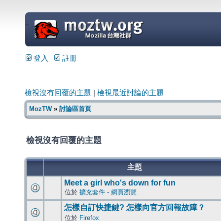
=
登入
註冊
檢視沒有回覆的主題
|
檢視最近討論的主題
MozTW
»
討論區首頁
檢視沒有回覆的主題
主題
Meet a girl who's down for fun
位於
擴充套件 - 網頁瀏覽
怎樣自訂快捷鍵? 怎樣向官方回報故障？
位於
Firefox