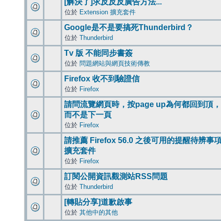
[解決了]求反反反廣告方法...
位於
Extension 擴充套件
Google是不是要搞死Thunderbird？
位於
Thunderbird
Tv 版 不能同步書簽
位於
問題網站與網頁技術傳教
Firefox 收不到驗證信
位於
Firefox
請問流覽網頁時，按page up為何都回到頂，
而不是下一頁
位於
Firefox
請推薦 Firefox 56.0 之後可用的提醒待辨事
擴充套件
位於
Firefox
訂閱公開資訊觀測站RSS問題
位於
Thunderbird
[轉貼分享]道歉啟事
位於
其他中的其他