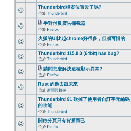
Thunderbird檔案位置改了嗎?
位於
Thunderbird
半對付反廣告攔截器
位於
Firefox
火狐的UI比起chrome好很多，但頗可惜的
位於
Firefox
Thunderbird 115.8.0 (64bit) has bug?
位於
Thunderbird
請問怎麼解決這種顯示異常?
位於
Firefox
Rust 的過去跟未來
位於
新聞與報導
Thunderbird 91 砍掉了使用者自訂字元編碼
的功能
位於
Thunderbird
開啟分頁只有背景而已
位於
Firefox