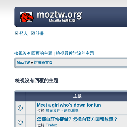
=
登入
註冊
檢視沒有回覆的主題
|
檢視最近討論的主題
MozTW
»
討論區首頁
檢視沒有回覆的主題
主題
Meet a girl who's down for fun
位於
擴充套件 - 網頁瀏覽
怎樣自訂快捷鍵? 怎樣向官方回報故障？
位於
Firefox