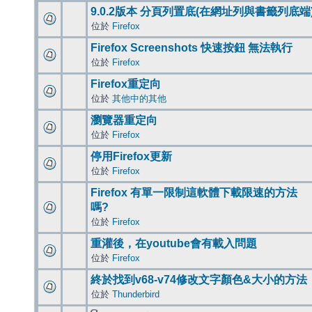
9.0.2版本 分頁列置底(在網址列與書籤列底端
位於
Firefox
Firefox Screenshots 快速按鈕 無法執行
位於
Firefox
Firefox重定向
位於
其他中的其他
瀏覽器重定向
位於
Firefox
停用Firefox更新
位於
Firefox
Firefox 有單一限制這軟體下載限速的方法
嗎?
位於
Firefox
重灌後，在youtube會有載入問題
位於
Firefox
終於找到v68-v74修改文字顏色&大小的方法
位於
Thunderbird