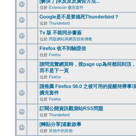
[解決了]求反反反廣告方法...
位於
Extension 擴充套件
Google是不是要搞死Thunderbird？
位於
Thunderbird
Tv 版 不能同步書簽
位於
問題網站與網頁技術傳教
Firefox 收不到驗證信
位於
Firefox
請問流覽網頁時，按page up為何都回到頂，
而不是下一頁
位於
Firefox
請推薦 Firefox 56.0 之後可用的提醒待辨事
擴充套件
位於
Firefox
訂閱公開資訊觀測站RSS問題
位於
Thunderbird
[轉貼分享]道歉啟事
位於
其他中的其他