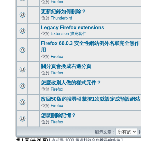
位於
Firefox
更新紀錄如何刪除？
位於
Thunderbird
Legacy Firefox extensions
位於
Extension 擴充套件
Firefox 66.0.3 安全性網站例外名單完全無作
用
位於
Firefox
關分頁會換成右邊分頁
位於
Firefox
怎麼改別人做的樣式元件？
位於
Firefox
改回50版的搜尋引擎按1次就設定成預設網站
位於
Firefox
怎麼刪除記憶？
位於
Firefox
顯示文章 :
第
1
頁 (共
20
頁)
[ 有超過 1000 筆資料符合您搜尋的條件 ]