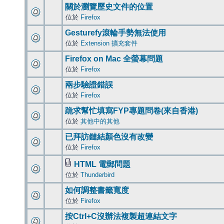
關於瀏覽歷史文件的位置
位於
Firefox
Gesturefy滾輪手勢無法使用
位於
Extension 擴充套件
Firefox on Mac 全螢幕問題
位於
Firefox
兩步驗證錯誤
位於
Firefox
跪求幫忙填寫FYP專題問卷(來自香港)
位於
其他中的其他
已拜訪鏈結顏色沒有改變
位於
Firefox
HTML 電郵問題
位於
Thunderbird
如何調整書籤寬度
位於
Firefox
按Ctrl+C沒辦法複製超連結文字