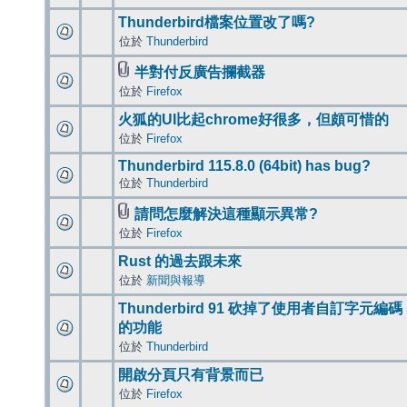
Thunderbird檔案位置改了嗎?
位於
Thunderbird
半對付反廣告攔截器
位於
Firefox
火狐的UI比起chrome好很多，但頗可惜的
位於
Firefox
Thunderbird 115.8.0 (64bit) has bug?
位於
Thunderbird
請問怎麼解決這種顯示異常?
位於
Firefox
Rust 的過去跟未來
位於
新聞與報導
Thunderbird 91 砍掉了使用者自訂字元編碼
的功能
位於
Thunderbird
開啟分頁只有背景而已
位於
Firefox