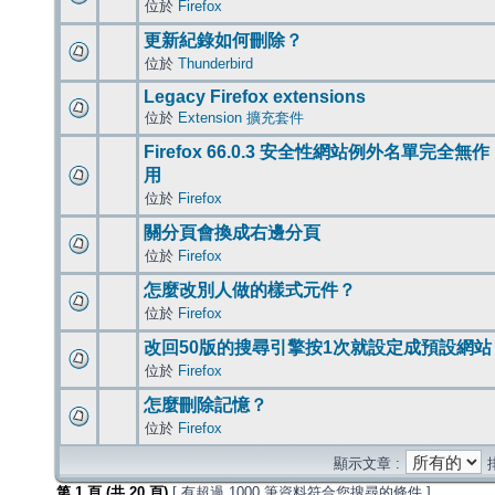
位於
Firefox
更新紀錄如何刪除？
位於
Thunderbird
Legacy Firefox extensions
位於
Extension 擴充套件
Firefox 66.0.3 安全性網站例外名單完全無作
用
位於
Firefox
關分頁會換成右邊分頁
位於
Firefox
怎麼改別人做的樣式元件？
位於
Firefox
改回50版的搜尋引擎按1次就設定成預設網站
位於
Firefox
怎麼刪除記憶？
位於
Firefox
顯示文章 :
第
1
頁 (共
20
頁)
[ 有超過 1000 筆資料符合您搜尋的條件 ]