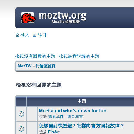
=
登入
註冊
檢視沒有回覆的主題
|
檢視最近討論的主題
MozTW
»
討論區首頁
檢視沒有回覆的主題
主題
Meet a girl who's down for fun
位於
擴充套件 - 網頁瀏覽
怎樣自訂快捷鍵? 怎樣向官方回報故障？
位於
Firefox