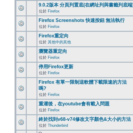
9.0.2版本 分頁列置底(在網址列與書籤列底端
位於
Firefox
Firefox Screenshots 快速按鈕 無法執行
位於
Firefox
Firefox重定向
位於
其他中的其他
瀏覽器重定向
位於
Firefox
停用Firefox更新
位於
Firefox
Firefox 有單一限制這軟體下載限速的方法
嗎?
位於
Firefox
重灌後，在youtube會有載入問題
位於
Firefox
終於找到v68-v74修改文字顏色&大小的方法
位於
Thunderbird