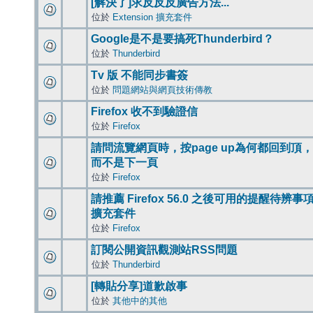
[解決了]求反反反廣告方法...
位於
Extension 擴充套件
Google是不是要搞死Thunderbird？
位於
Thunderbird
Tv 版 不能同步書簽
位於
問題網站與網頁技術傳教
Firefox 收不到驗證信
位於
Firefox
請問流覽網頁時，按page up為何都回到頂，
而不是下一頁
位於
Firefox
請推薦 Firefox 56.0 之後可用的提醒待辨事
擴充套件
位於
Firefox
訂閱公開資訊觀測站RSS問題
位於
Thunderbird
[轉貼分享]道歉啟事
位於
其他中的其他