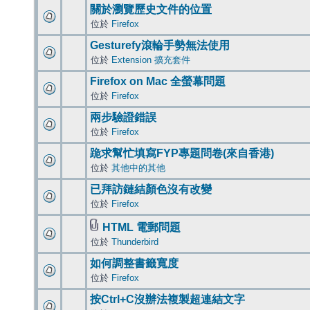
關於瀏覽歷史文件的位置
位於
Firefox
Gesturefy滾輪手勢無法使用
位於
Extension 擴充套件
Firefox on Mac 全螢幕問題
位於
Firefox
兩步驗證錯誤
位於
Firefox
跪求幫忙填寫FYP專題問卷(來自香港)
位於
其他中的其他
已拜訪鏈結顏色沒有改變
位於
Firefox
HTML 電郵問題
位於
Thunderbird
如何調整書籤寬度
位於
Firefox
按Ctrl+C沒辦法複製超連結文字