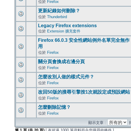
位於
Firefox
更新紀錄如何刪除？
位於
Thunderbird
Legacy Firefox extensions
位於
Extension 擴充套件
Firefox 66.0.3 安全性網站例外名單完全無作
用
位於
Firefox
關分頁會換成右邊分頁
位於
Firefox
怎麼改別人做的樣式元件？
位於
Firefox
改回50版的搜尋引擎按1次就設定成預設網站
位於
Firefox
怎麼刪除記憶？
位於
Firefox
顯示文章 :
第
1
頁 (共
20
頁)
[ 有超過 1000 筆資料符合您搜尋的條件 ]