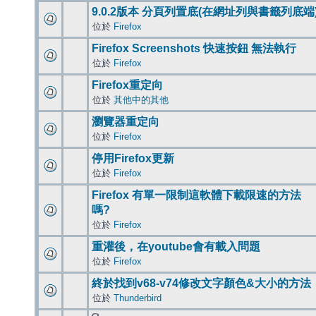
9.0.2版本 分頁列置底(在網址列與書籤列底端
位於
Firefox
Firefox Screenshots 快速按鈕 無法執行
位於
Firefox
Firefox重定向
位於
其他中的其他
瀏覽器重定向
位於
Firefox
停用Firefox更新
位於
Firefox
Firefox 有單一限制這軟體下載限速的方法
嗎?
位於
Firefox
重灌後，在youtube會有載入問題
位於
Firefox
終於找到v68-v74修改文字顏色&大小的方法
位於
Thunderbird