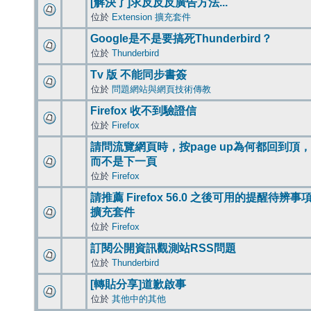
[解決了]求反反反廣告方法...
位於
Extension 擴充套件
Google是不是要搞死Thunderbird？
位於
Thunderbird
Tv 版 不能同步書簽
位於
問題網站與網頁技術傳教
Firefox 收不到驗證信
位於
Firefox
請問流覽網頁時，按page up為何都回到頂，
而不是下一頁
位於
Firefox
請推薦 Firefox 56.0 之後可用的提醒待辨事
擴充套件
位於
Firefox
訂閱公開資訊觀測站RSS問題
位於
Thunderbird
[轉貼分享]道歉啟事
位於
其他中的其他