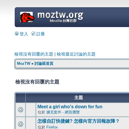
=
登入
註冊
檢視沒有回覆的主題
|
檢視最近討論的主題
MozTW
»
討論區首頁
檢視沒有回覆的主題
主題
Meet a girl who's down for fun
位於
擴充套件 - 網頁瀏覽
怎樣自訂快捷鍵? 怎樣向官方回報故障？
位於
Firefox