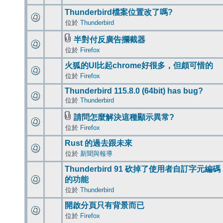
Thunderbird檔案位置改了嗎?
位於
Thunderbird
半對付反廣告攔截器
位於
Firefox
火狐的UI比起chrome好很多，但頗可惜的
位於
Firefox
Thunderbird 115.8.0 (64bit) has bug?
位於
Thunderbird
請問怎麼解決這種顯示異常?
位於
Firefox
Rust 的過去跟未來
位於
新聞與報導
Thunderbird 91 砍掉了使用者自訂字元編碼
的功能
位於
Thunderbird
開啟分頁只有背景而已
位於
Firefox