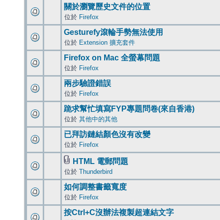
關於瀏覽歷史文件的位置
位於
Firefox
Gesturefy滾輪手勢無法使用
位於
Extension 擴充套件
Firefox on Mac 全螢幕問題
位於
Firefox
兩步驗證錯誤
位於
Firefox
跪求幫忙填寫FYP專題問卷(來自香港)
位於
其他中的其他
已拜訪鏈結顏色沒有改變
位於
Firefox
HTML 電郵問題
位於
Thunderbird
如何調整書籤寬度
位於
Firefox
按Ctrl+C沒辦法複製超連結文字