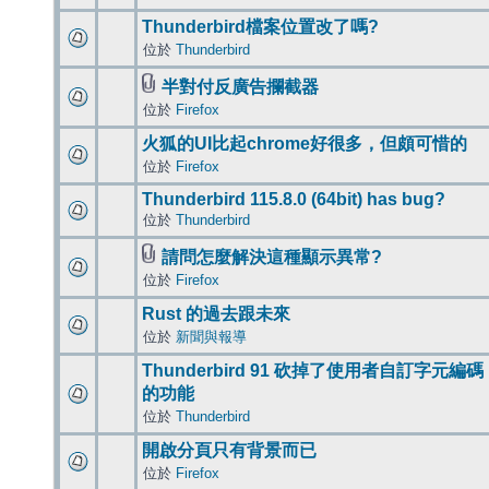
Thunderbird檔案位置改了嗎?
位於
Thunderbird
半對付反廣告攔截器
位於
Firefox
火狐的UI比起chrome好很多，但頗可惜的
位於
Firefox
Thunderbird 115.8.0 (64bit) has bug?
位於
Thunderbird
請問怎麼解決這種顯示異常?
位於
Firefox
Rust 的過去跟未來
位於
新聞與報導
Thunderbird 91 砍掉了使用者自訂字元編碼
的功能
位於
Thunderbird
開啟分頁只有背景而已
位於
Firefox