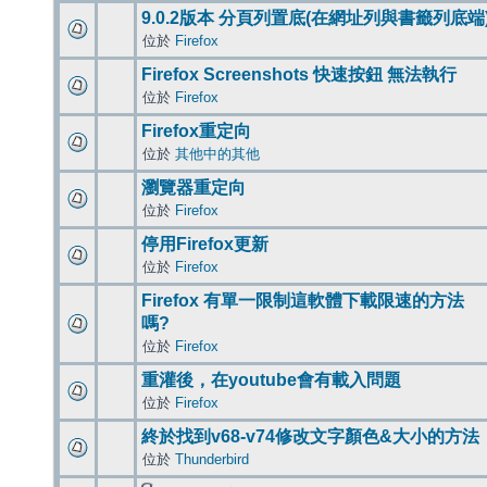
9.0.2版本 分頁列置底(在網址列與書籤列底端
位於
Firefox
Firefox Screenshots 快速按鈕 無法執行
位於
Firefox
Firefox重定向
位於
其他中的其他
瀏覽器重定向
位於
Firefox
停用Firefox更新
位於
Firefox
Firefox 有單一限制這軟體下載限速的方法
嗎?
位於
Firefox
重灌後，在youtube會有載入問題
位於
Firefox
終於找到v68-v74修改文字顏色&大小的方法
位於
Thunderbird