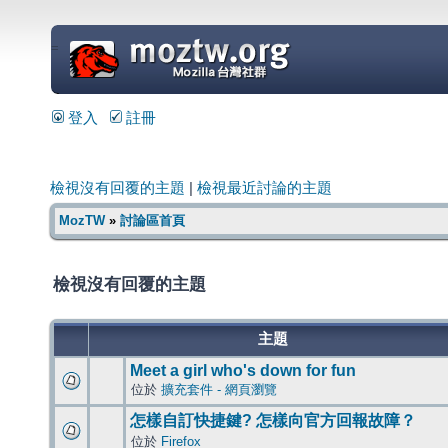
=
登入
註冊
檢視沒有回覆的主題
|
檢視最近討論的主題
MozTW
»
討論區首頁
檢視沒有回覆的主題
主題
Meet a girl who's down for fun
位於
擴充套件 - 網頁瀏覽
怎樣自訂快捷鍵? 怎樣向官方回報故障？
位於
Firefox