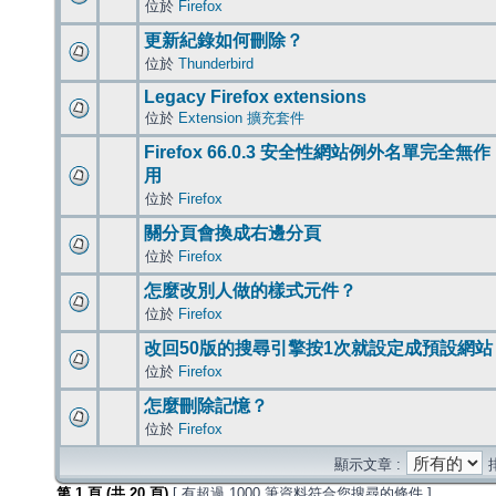
位於
Firefox
更新紀錄如何刪除？
位於
Thunderbird
Legacy Firefox extensions
位於
Extension 擴充套件
Firefox 66.0.3 安全性網站例外名單完全無作
用
位於
Firefox
關分頁會換成右邊分頁
位於
Firefox
怎麼改別人做的樣式元件？
位於
Firefox
改回50版的搜尋引擎按1次就設定成預設網站
位於
Firefox
怎麼刪除記憶？
位於
Firefox
顯示文章 :
第
1
頁 (共
20
頁)
[ 有超過 1000 筆資料符合您搜尋的條件 ]