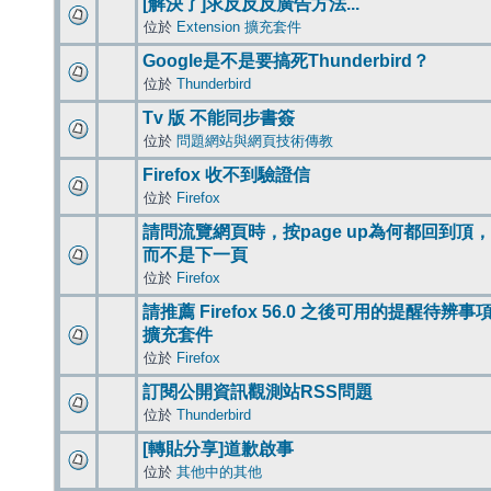
[解決了]求反反反廣告方法...
位於
Extension 擴充套件
Google是不是要搞死Thunderbird？
位於
Thunderbird
Tv 版 不能同步書簽
位於
問題網站與網頁技術傳教
Firefox 收不到驗證信
位於
Firefox
請問流覽網頁時，按page up為何都回到頂，
而不是下一頁
位於
Firefox
請推薦 Firefox 56.0 之後可用的提醒待辨事
擴充套件
位於
Firefox
訂閱公開資訊觀測站RSS問題
位於
Thunderbird
[轉貼分享]道歉啟事
位於
其他中的其他