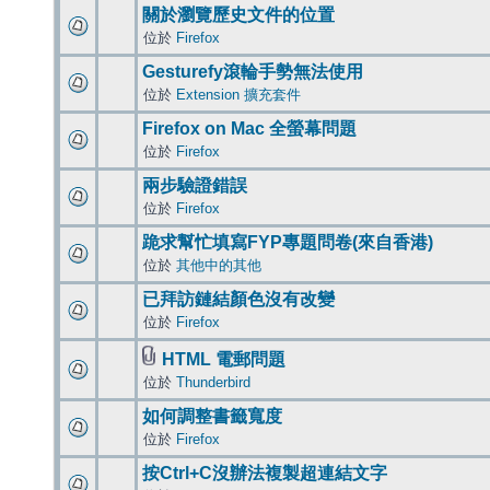
關於瀏覽歷史文件的位置
位於
Firefox
Gesturefy滾輪手勢無法使用
位於
Extension 擴充套件
Firefox on Mac 全螢幕問題
位於
Firefox
兩步驗證錯誤
位於
Firefox
跪求幫忙填寫FYP專題問卷(來自香港)
位於
其他中的其他
已拜訪鏈結顏色沒有改變
位於
Firefox
HTML 電郵問題
位於
Thunderbird
如何調整書籤寬度
位於
Firefox
按Ctrl+C沒辦法複製超連結文字