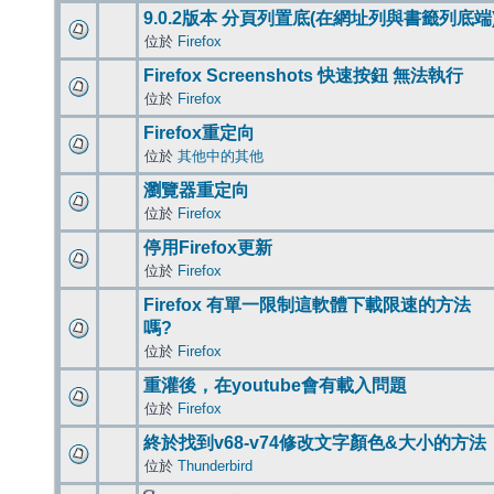
9.0.2版本 分頁列置底(在網址列與書籤列底端
位於
Firefox
Firefox Screenshots 快速按鈕 無法執行
位於
Firefox
Firefox重定向
位於
其他中的其他
瀏覽器重定向
位於
Firefox
停用Firefox更新
位於
Firefox
Firefox 有單一限制這軟體下載限速的方法
嗎?
位於
Firefox
重灌後，在youtube會有載入問題
位於
Firefox
終於找到v68-v74修改文字顏色&大小的方法
位於
Thunderbird