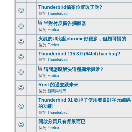
Thunderbird檔案位置改了嗎?
位於
Thunderbird
半對付反廣告攔截器
位於
Firefox
火狐的UI比起chrome好很多，但頗可惜的
位於
Firefox
Thunderbird 115.8.0 (64bit) has bug?
位於
Thunderbird
請問怎麼解決這種顯示異常?
位於
Firefox
Rust 的過去跟未來
位於
新聞與報導
Thunderbird 91 砍掉了使用者自訂字元編碼
的功能
位於
Thunderbird
開啟分頁只有背景而已
位於
Firefox