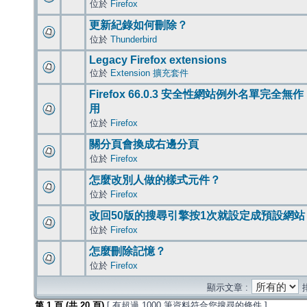
位於
Firefox
更新紀錄如何刪除？
位於
Thunderbird
Legacy Firefox extensions
位於
Extension 擴充套件
Firefox 66.0.3 安全性網站例外名單完全無作
用
位於
Firefox
關分頁會換成右邊分頁
位於
Firefox
怎麼改別人做的樣式元件？
位於
Firefox
改回50版的搜尋引擎按1次就設定成預設網站
位於
Firefox
怎麼刪除記憶？
位於
Firefox
顯示文章 :
第
1
頁 (共
20
頁)
[ 有超過 1000 筆資料符合您搜尋的條件 ]