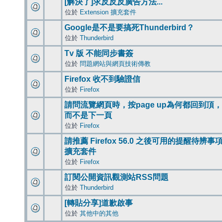
[解決了]求反反反廣告方法...
位於
Extension 擴充套件
Google是不是要搞死Thunderbird？
位於
Thunderbird
Tv 版 不能同步書簽
位於
問題網站與網頁技術傳教
Firefox 收不到驗證信
位於
Firefox
請問流覽網頁時，按page up為何都回到頂，
而不是下一頁
位於
Firefox
請推薦 Firefox 56.0 之後可用的提醒待辨事
擴充套件
位於
Firefox
訂閱公開資訊觀測站RSS問題
位於
Thunderbird
[轉貼分享]道歉啟事
位於
其他中的其他