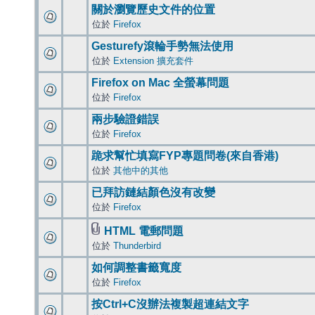
關於瀏覽歷史文件的位置
位於
Firefox
Gesturefy滾輪手勢無法使用
位於
Extension 擴充套件
Firefox on Mac 全螢幕問題
位於
Firefox
兩步驗證錯誤
位於
Firefox
跪求幫忙填寫FYP專題問卷(來自香港)
位於
其他中的其他
已拜訪鏈結顏色沒有改變
位於
Firefox
HTML 電郵問題
位於
Thunderbird
如何調整書籤寬度
位於
Firefox
按Ctrl+C沒辦法複製超連結文字