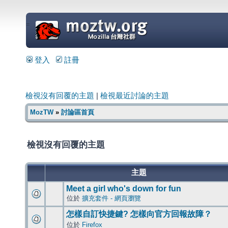
=
登入
註冊
檢視沒有回覆的主題
|
檢視最近討論的主題
MozTW
»
討論區首頁
檢視沒有回覆的主題
主題
Meet a girl who's down for fun
位於
擴充套件 - 網頁瀏覽
怎樣自訂快捷鍵? 怎樣向官方回報故障？
位於
Firefox