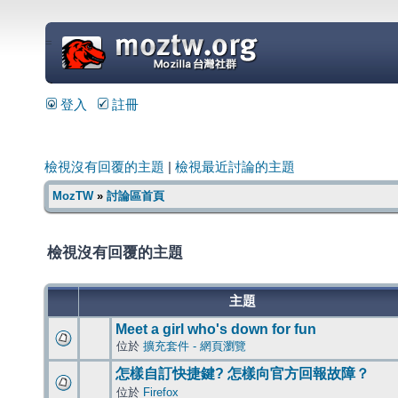
=
登入
註冊
檢視沒有回覆的主題
|
檢視最近討論的主題
MozTW
»
討論區首頁
檢視沒有回覆的主題
主題
Meet a girl who's down for fun
位於
擴充套件 - 網頁瀏覽
怎樣自訂快捷鍵? 怎樣向官方回報故障？
位於
Firefox