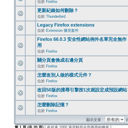
位於
Firefox
更新紀錄如何刪除？
位於
Thunderbird
Legacy Firefox extensions
位於
Extension 擴充套件
Firefox 66.0.3 安全性網站例外名單完全無作
用
位於
Firefox
關分頁會換成右邊分頁
位於
Firefox
怎麼改別人做的樣式元件？
位於
Firefox
改回50版的搜尋引擎按1次就設定成預設網站
位於
Firefox
怎麼刪除記憶？
位於
Firefox
顯示文章 :
第
1
頁 (共
20
頁)
[ 有超過 1000 筆資料符合您搜尋的條件 ]