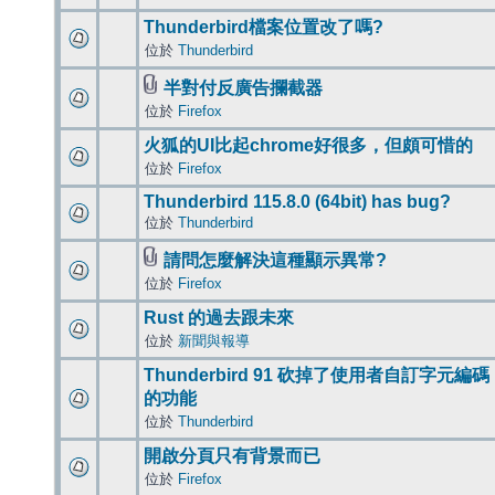
Thunderbird檔案位置改了嗎?
位於
Thunderbird
半對付反廣告攔截器
位於
Firefox
火狐的UI比起chrome好很多，但頗可惜的
位於
Firefox
Thunderbird 115.8.0 (64bit) has bug?
位於
Thunderbird
請問怎麼解決這種顯示異常?
位於
Firefox
Rust 的過去跟未來
位於
新聞與報導
Thunderbird 91 砍掉了使用者自訂字元編碼
的功能
位於
Thunderbird
開啟分頁只有背景而已
位於
Firefox