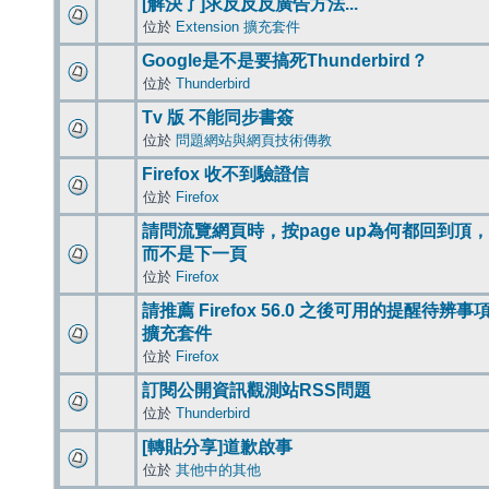
[解決了]求反反反廣告方法...
位於
Extension 擴充套件
Google是不是要搞死Thunderbird？
位於
Thunderbird
Tv 版 不能同步書簽
位於
問題網站與網頁技術傳教
Firefox 收不到驗證信
位於
Firefox
請問流覽網頁時，按page up為何都回到頂，
而不是下一頁
位於
Firefox
請推薦 Firefox 56.0 之後可用的提醒待辨事
擴充套件
位於
Firefox
訂閱公開資訊觀測站RSS問題
位於
Thunderbird
[轉貼分享]道歉啟事
位於
其他中的其他