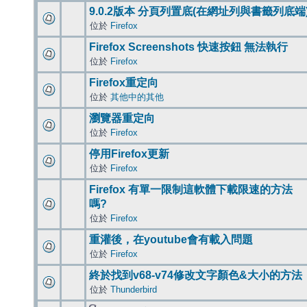
9.0.2版本 分頁列置底(在網址列與書籤列底端
位於
Firefox
Firefox Screenshots 快速按鈕 無法執行
位於
Firefox
Firefox重定向
位於
其他中的其他
瀏覽器重定向
位於
Firefox
停用Firefox更新
位於
Firefox
Firefox 有單一限制這軟體下載限速的方法
嗎?
位於
Firefox
重灌後，在youtube會有載入問題
位於
Firefox
終於找到v68-v74修改文字顏色&大小的方法
位於
Thunderbird