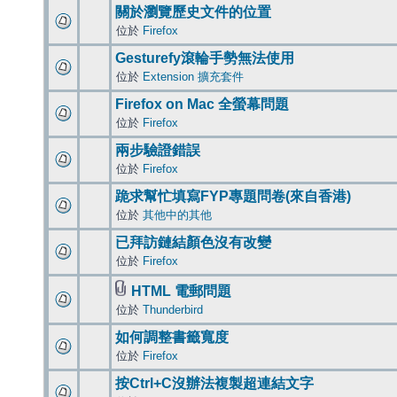
關於瀏覽歷史文件的位置
位於
Firefox
Gesturefy滾輪手勢無法使用
位於
Extension 擴充套件
Firefox on Mac 全螢幕問題
位於
Firefox
兩步驗證錯誤
位於
Firefox
跪求幫忙填寫FYP專題問卷(來自香港)
位於
其他中的其他
已拜訪鏈結顏色沒有改變
位於
Firefox
HTML 電郵問題
位於
Thunderbird
如何調整書籤寬度
位於
Firefox
按Ctrl+C沒辦法複製超連結文字