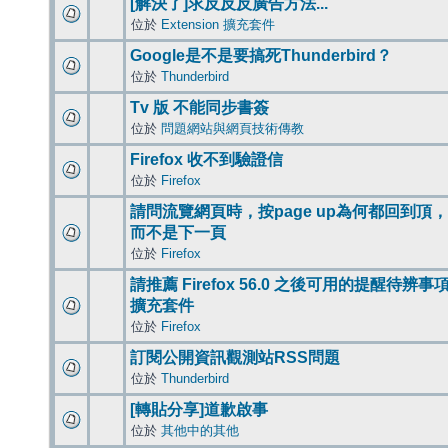
[解決了]求反反反廣告方法...
位於
Extension 擴充套件
Google是不是要搞死Thunderbird？
位於
Thunderbird
Tv 版 不能同步書簽
位於
問題網站與網頁技術傳教
Firefox 收不到驗證信
位於
Firefox
請問流覽網頁時，按page up為何都回到頂，
而不是下一頁
位於
Firefox
請推薦 Firefox 56.0 之後可用的提醒待辨事
擴充套件
位於
Firefox
訂閱公開資訊觀測站RSS問題
位於
Thunderbird
[轉貼分享]道歉啟事
位於
其他中的其他