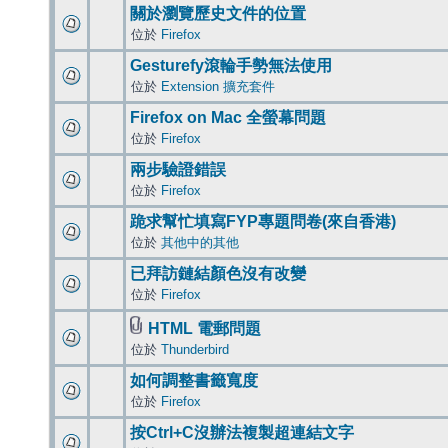
關於瀏覽歷史文件的位置
位於
Firefox
Gesturefy滾輪手勢無法使用
位於
Extension 擴充套件
Firefox on Mac 全螢幕問題
位於
Firefox
兩步驗證錯誤
位於
Firefox
跪求幫忙填寫FYP專題問卷(來自香港)
位於
其他中的其他
已拜訪鏈結顏色沒有改變
位於
Firefox
HTML 電郵問題
位於
Thunderbird
如何調整書籤寬度
位於
Firefox
按Ctrl+C沒辦法複製超連結文字