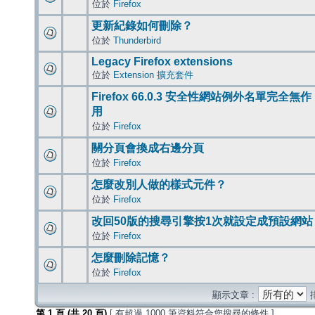
位於
Firefox
更新紀錄如何刪除？
位於
Thunderbird
Legacy Firefox extensions
位於
Extension 擴充套件
Firefox 66.0.3 安全性網站例外名單完全無作
用
位於
Firefox
關分頁會換成右邊分頁
位於
Firefox
怎麼改別人做的樣式元件？
位於
Firefox
改回50版的搜尋引擎按1次就設定成預設網站
位於
Firefox
怎麼刪除記憶？
位於
Firefox
顯示文章 :
第
1
頁 (共
20
頁)
[ 有超過 1000 筆資料符合您搜尋的條件 ]