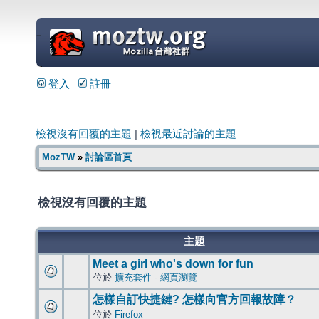
=
登入
註冊
檢視沒有回覆的主題
|
檢視最近討論的主題
MozTW
»
討論區首頁
檢視沒有回覆的主題
主題
Meet a girl who's down for fun
位於
擴充套件 - 網頁瀏覽
怎樣自訂快捷鍵? 怎樣向官方回報故障？
位於
Firefox