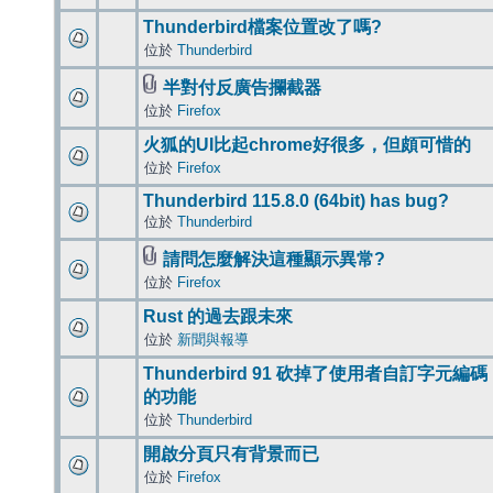
Thunderbird檔案位置改了嗎?
位於
Thunderbird
半對付反廣告攔截器
位於
Firefox
火狐的UI比起chrome好很多，但頗可惜的
位於
Firefox
Thunderbird 115.8.0 (64bit) has bug?
位於
Thunderbird
請問怎麼解決這種顯示異常?
位於
Firefox
Rust 的過去跟未來
位於
新聞與報導
Thunderbird 91 砍掉了使用者自訂字元編碼
的功能
位於
Thunderbird
開啟分頁只有背景而已
位於
Firefox