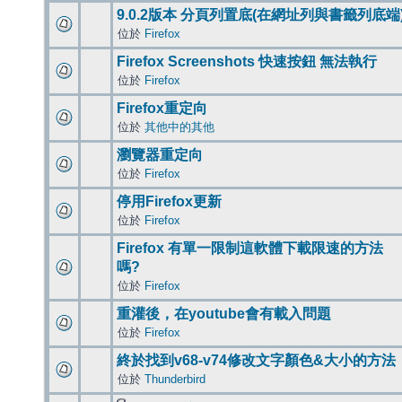
9.0.2版本 分頁列置底(在網址列與書籤列底端
位於
Firefox
Firefox Screenshots 快速按鈕 無法執行
位於
Firefox
Firefox重定向
位於
其他中的其他
瀏覽器重定向
位於
Firefox
停用Firefox更新
位於
Firefox
Firefox 有單一限制這軟體下載限速的方法
嗎?
位於
Firefox
重灌後，在youtube會有載入問題
位於
Firefox
終於找到v68-v74修改文字顏色&大小的方法
位於
Thunderbird