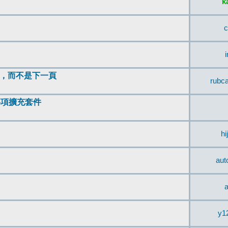
k
c
頂，而不是下一頁
rubc
辨事項擴充套件
hi
aut
a
y1