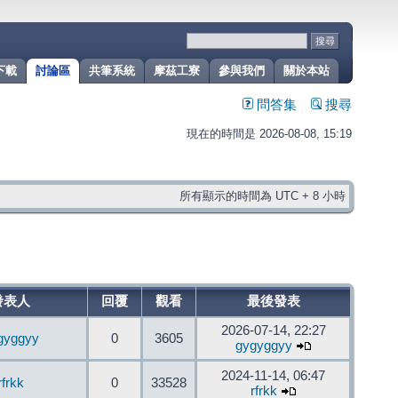
下載
討論區
共筆系統
摩茲工寮
參與我們
關於本站
問答集
搜尋
現在的時間是 2026-08-08, 15:19
所有顯示的時間為 UTC + 8 小時
發表人
回覆
觀看
最後發表
2026-07-14, 22:27
gyggyy
0
3605
gygyggyy
2024-11-14, 06:47
rfrkk
0
33528
rfrkk