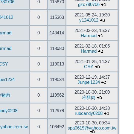
780706
0
115870
gzc780706
2021-05-24, 19:30
241012
0
115363
y1241012
2021-03-23, 15:37
armad
0
143414
Harmad
2021-02-18, 01:05
armad
0
118980
Harmad
2021-01-25, 14:37
CSY
0
119013
CSY
2020-12-19, 14:37
pei1234
0
119034
Junpei1234
2020-10-30, 21:00
冷豬肉
0
119962
冷豬肉
2020-10-30, 14:38
andy0208
0
112979
rubcandy0208
2020-10-30, 09:34
yahoo.com.tw
0
106492
spa0619@yahoo.com.tw