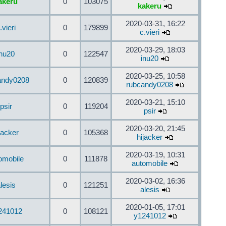
akeru
0
103075
kakeru
2020-03-31, 16:22
.vieri
0
179899
c.vieri
2020-03-29, 18:03
inu20
0
122547
inu20
2020-03-25, 10:58
andy0208
0
120839
rubcandy0208
2020-03-21, 15:10
psir
0
119204
psir
2020-03-20, 21:45
jacker
0
105368
hijacker
2020-03-19, 10:31
omobile
0
111878
automobile
2020-03-02, 16:36
lesis
0
121251
alesis
2020-01-05, 17:01
241012
0
108121
y1241012