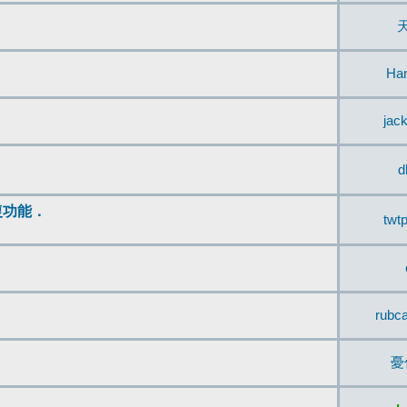
Ha
jac
d
復功能．
twt
rubc
憂