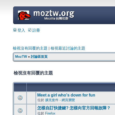
=
登入
註冊
檢視沒有回覆的主題
|
檢視最近討論的主題
MozTW
»
討論區首頁
檢視沒有回覆的主題
Meet a girl who's down for fun
位於
擴充套件 - 網頁瀏覽
怎樣自訂快捷鍵? 怎樣向官方回報故障？
位於
Firefox