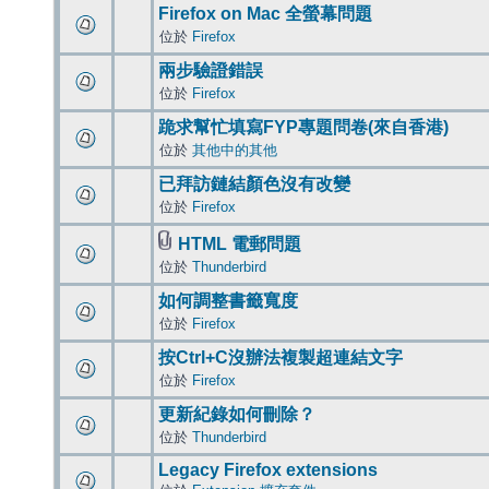
Firefox on Mac 全螢幕問題
位於
Firefox
兩步驗證錯誤
位於
Firefox
跪求幫忙填寫FYP專題問卷(來自香港)
位於
其他中的其他
已拜訪鏈結顏色沒有改變
位於
Firefox
HTML 電郵問題
位於
Thunderbird
如何調整書籤寬度
位於
Firefox
按Ctrl+C沒辦法複製超連結文字
位於
Firefox
更新紀錄如何刪除？
位於
Thunderbird
Legacy Firefox extensions