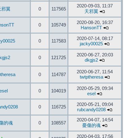
2020-09-03, 11:37
天邪翼
0
117565
天邪翼
2020-08-20, 16:37
nsonTT
0
105749
HansonTT
2020-07-14, 08:17
ky00025
0
117583
jacky00025
2020-06-27, 20:03
kgjs2
0
121725
dkgjs2
2020-06-27, 11:54
ptheresa
0
114787
twtptheresa
2020-05-29, 09:34
esel
0
104019
esel
2020-05-21, 09:04
andy0208
0
116725
rubcandy0208
2020-04-07, 14:54
傷的魂
0
108557
憂傷的魂
2020-04-03, 17:56