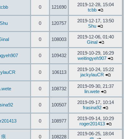
2019-12-28, 15:04
tcbb
0
121690
tcbb
2019-12-17, 13:50
Shu
0
120757
Shu
2019-12-06, 01:40
Ginal
0
108003
Ginal
2019-10-29, 16:29
ingyeh907
0
109432
weitingyeh907
2019-10-24, 15:22
kylauCR
0
106113
jackylauCR
2019-09-30, 21:37
n.wete
0
108732
lin.wete
2019-09-17, 10:14
asina92
0
100507
frasina92
2019-09-14, 10:29
er201413
0
108977
roger201413
2019-06-25, 18:04
痕
0
108228