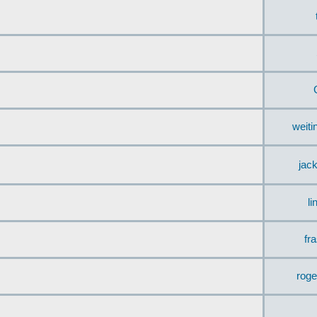
weit
jac
li
fr
rog