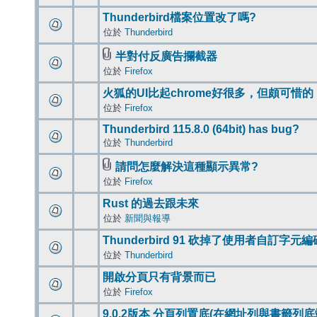
Thunderbird檔案位置改了嗎?
位於
Thunderbird
半對付反廣告攔截器
位於
Firefox
火狐的UI比起chrome好很多，但頗可惜的
位於
Firefox
Thunderbird 115.8.0 (64bit) has bug?
位於
Thunderbird
請問怎麼解決這種顯示異常?
位於
Firefox
Rust 的過去跟未來
位於
新聞與報導
Thunderbird 91 砍掉了使用者自訂字元
位於
Thunderbird
開啟分頁只有背景而已
位於
Firefox
9.0.2版本 分頁列置底(在網址列與書籤列底