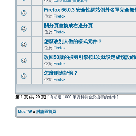
位於
Extension 擴充套件
Firefox 66.0.3 安全性網站例外名單完全
位於
Firefox
關分頁會換成右邊分頁
位於
Firefox
怎麼改別人做的樣式元件？
位於
Firefox
改回50版的搜尋引擎按1次就設定成預設網
位於
Firefox
怎麼刪除記憶？
位於
Firefox
第
1
頁 (共
20
頁)
[ 有超過 1000 筆資料符合您搜尋的條件 ]
MozTW
»
討論區首頁