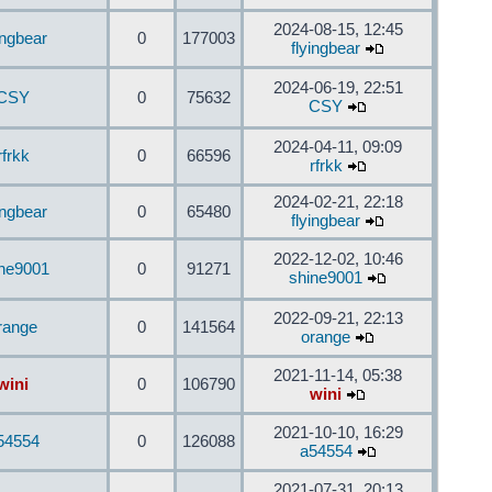
2024-08-15, 12:45
ingbear
0
177003
flyingbear
2024-06-19, 22:51
CSY
0
75632
CSY
2024-04-11, 09:09
rfrkk
0
66596
rfrkk
2024-02-21, 22:18
ingbear
0
65480
flyingbear
2022-12-02, 10:46
ine9001
0
91271
shine9001
2022-09-21, 22:13
range
0
141564
orange
2021-11-14, 05:38
wini
0
106790
wini
2021-10-10, 16:29
54554
0
126088
a54554
2021-07-31, 20:13