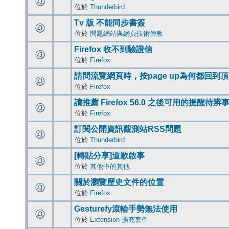
位於
Thunderbird
Tv 版 不能同步書簽
位於
問題網站與網頁技術傳教
Firefox 收不到驗證信
位於
Firefox
請問流覽網頁時，按page up為何都回到
位於
Firefox
請推薦 Firefox 56.0 之後可用的提醒待
位於
Firefox
訂閱公開資訊觀測站RSS問題
位於
Thunderbird
[轉貼分享]道歉啟事
位於
其他中的其他
關於瀏覽歷史文件的位置
位於
Firefox
Gesturefy滾輪手勢無法使用
位於
Extension 擴充套件