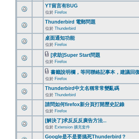
YT留言有BUG
位於
Firefox
Thunderbird 電郵問題
位於
Thunderbird
桌面通知功能
位於
Firefox
[求助]Super Start問題
位於
Firefox
書籤說明欄，等同聯絡記事本，建議回
位於
Firefox
Thunderbird中文名稱常常變亂碼
位於
Thunderbird
請問如何firefox新分頁打開歷史記錄
位於
Firefox
[解決了]求反反反廣告方法...
位於
Extension 擴充套件
Google是不是要搞死Thunderbird？