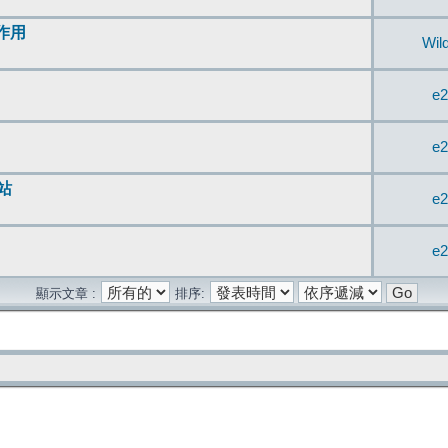
無作用
Wil
e2
e2
站
e2
e2
顯示文章 :
排序: