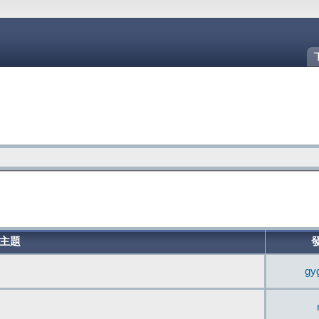
主題
gy