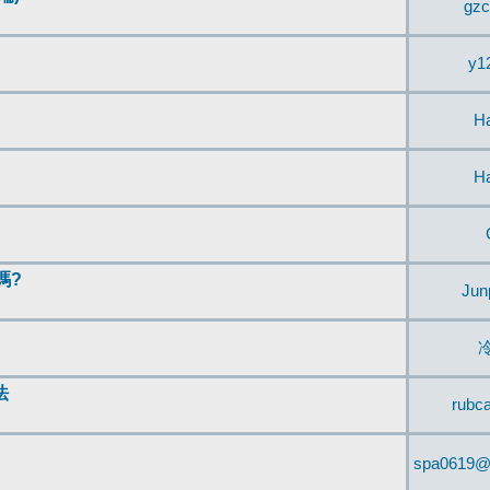
gzc
y1
H
H
嗎?
Jun
法
rubc
spa0619@