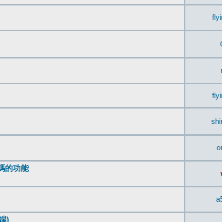
fly
fly
sh
o
編碼的功能
a
端)