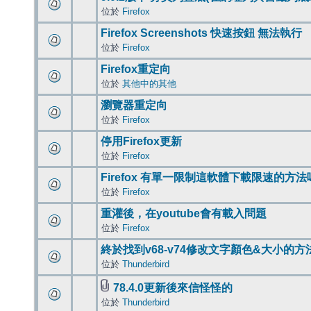
位於
Firefox
Firefox Screenshots 快速按鈕 無法執行
位於
Firefox
Firefox重定向
位於
其他中的其他
瀏覽器重定向
位於
Firefox
停用Firefox更新
位於
Firefox
Firefox 有單一限制這軟體下載限速的方法
位於
Firefox
重灌後，在youtube會有載入問題
位於
Firefox
終於找到v68-v74修改文字顏色&大小的方
位於
Thunderbird
78.4.0更新後來信怪怪的
位於
Thunderbird