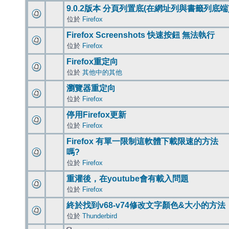
9.0.2版本 分頁列置底(在網址列與書籤列底端
位於
Firefox
Firefox Screenshots 快速按鈕 無法執行
位於
Firefox
Firefox重定向
位於
其他中的其他
瀏覽器重定向
位於
Firefox
停用Firefox更新
位於
Firefox
Firefox 有單一限制這軟體下載限速的方法
嗎?
位於
Firefox
重灌後，在youtube會有載入問題
位於
Firefox
終於找到v68-v74修改文字顏色&大小的方法
位於
Thunderbird