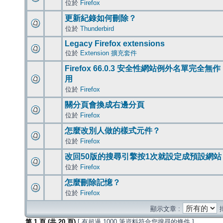
位於
Firefox
更新紀錄如何刪除？
位於
Thunderbird
Legacy Firefox extensions
位於
Extension 擴充套件
Firefox 66.0.3 安全性網站例外名單完全無作
用
位於
Firefox
關分頁會換成右邊分頁
位於
Firefox
怎麼改別人做的樣式元件？
位於
Firefox
改回50版的搜尋引擎按1次就設定成預設網站
位於
Firefox
怎麼刪除記憶？
位於
Firefox
顯示文章 :
第
1
頁 (共
20
頁)
[ 有超過 1000 筆資料符合您搜尋的條件 ]