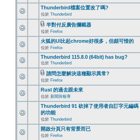
Thunderbird檔案位置改了嗎?
位於
Thunderbird
半對付反廣告攔截器
位於
Firefox
火狐的UI比起chrome好很多，但頗可惜的
位於
Firefox
Thunderbird 115.8.0 (64bit) has bug?
位於
Thunderbird
請問怎麼解決這種顯示異常?
位於
Firefox
Rust 的過去跟未來
位於
新聞與報導
Thunderbird 91 砍掉了使用者自訂字元編碼
的功能
位於
Thunderbird
開啟分頁只有背景而已
位於
Firefox