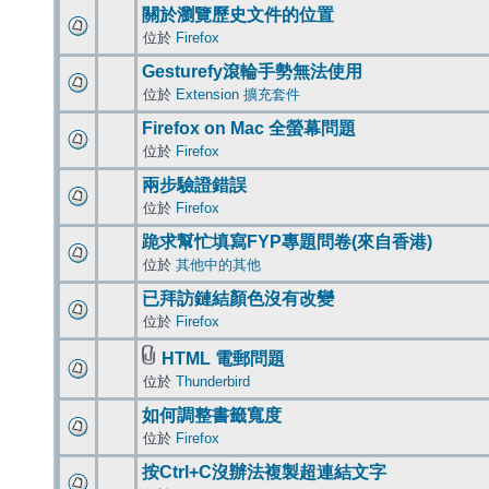
關於瀏覽歷史文件的位置
位於
Firefox
Gesturefy滾輪手勢無法使用
位於
Extension 擴充套件
Firefox on Mac 全螢幕問題
位於
Firefox
兩步驗證錯誤
位於
Firefox
跪求幫忙填寫FYP專題問卷(來自香港)
位於
其他中的其他
已拜訪鏈結顏色沒有改變
位於
Firefox
HTML 電郵問題
位於
Thunderbird
如何調整書籤寬度
位於
Firefox
按Ctrl+C沒辦法複製超連結文字