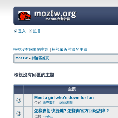
=
登入
註冊
檢視沒有回覆的主題
|
檢視最近討論的主題
MozTW
»
討論區首頁
檢視沒有回覆的主題
主題
Meet a girl who's down for fun
位於
擴充套件 - 網頁瀏覽
怎樣自訂快捷鍵? 怎樣向官方回報故障？
位於
Firefox