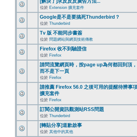
[解決了]求反反反廣告方法...
位於
Extension 擴充套件
Google是不是要搞死Thunderbird？
位於
Thunderbird
Tv 版 不能同步書簽
位於
問題網站與網頁技術傳教
Firefox 收不到驗證信
位於
Firefox
請問流覽網頁時，按page up為何都回到頂，
而不是下一頁
位於
Firefox
請推薦 Firefox 56.0 之後可用的提醒待辨事
擴充套件
位於
Firefox
訂閱公開資訊觀測站RSS問題
位於
Thunderbird
[轉貼分享]道歉啟事
位於
其他中的其他