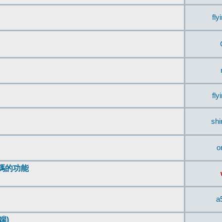
fly
fly
sh
o
編碼的功能
a
端)