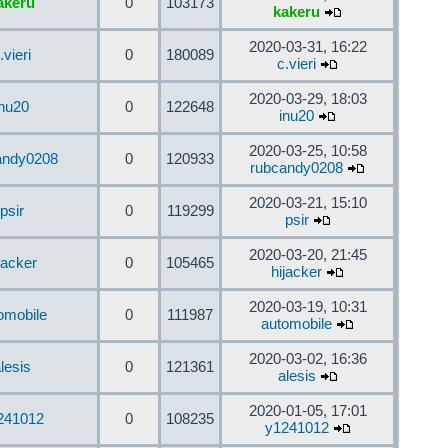
akeru
0
103173
kakeru
2020-03-31, 16:22
.vieri
0
180089
c.vieri
2020-03-29, 18:03
inu20
0
122648
inu20
2020-03-25, 10:58
andy0208
0
120933
rubcandy0208
2020-03-21, 15:10
psir
0
119299
psir
2020-03-20, 21:45
jacker
0
105465
hijacker
2020-03-19, 10:31
omobile
0
111987
automobile
2020-03-02, 16:36
lesis
0
121361
alesis
2020-01-05, 17:01
241012
0
108235
y1241012