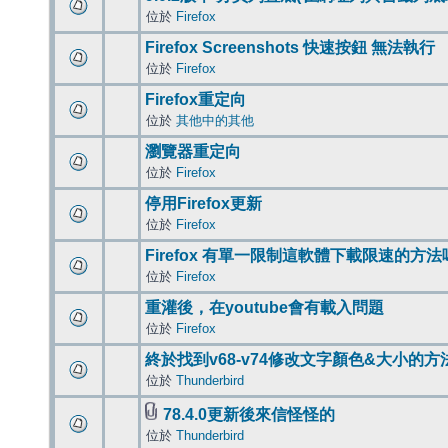
位於
Firefox
Firefox Screenshots 快速按鈕 無法執行
位於
Firefox
Firefox重定向
位於
其他中的其他
瀏覽器重定向
位於
Firefox
停用Firefox更新
位於
Firefox
Firefox 有單一限制這軟體下載限速的方法
位於
Firefox
重灌後，在youtube會有載入問題
位於
Firefox
終於找到v68-v74修改文字顏色&大小的方
位於
Thunderbird
78.4.0更新後來信怪怪的
位於
Thunderbird