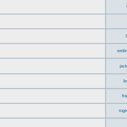
weit
jac
li
fr
rog