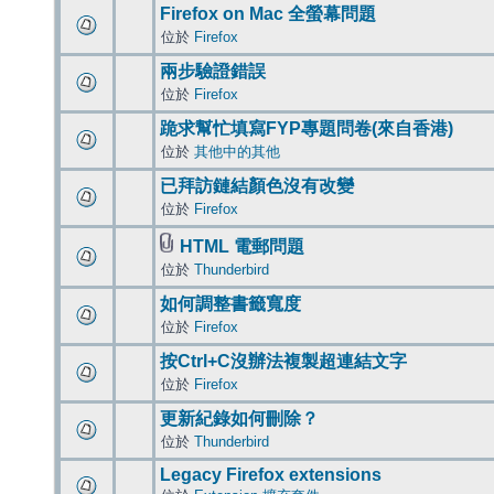
Firefox on Mac 全螢幕問題
位於
Firefox
兩步驗證錯誤
位於
Firefox
跪求幫忙填寫FYP專題問卷(來自香港)
位於
其他中的其他
已拜訪鏈結顏色沒有改變
位於
Firefox
HTML 電郵問題
位於
Thunderbird
如何調整書籤寬度
位於
Firefox
按Ctrl+C沒辦法複製超連結文字
位於
Firefox
更新紀錄如何刪除？
位於
Thunderbird
Legacy Firefox extensions