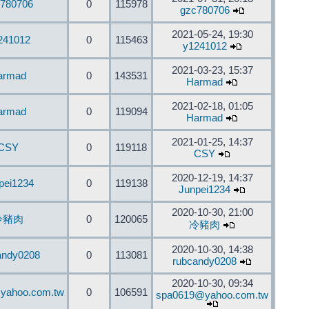
780706
0
115978
gzc780706
2021-05-24, 19:30
241012
0
115463
y1241012
2021-03-23, 15:37
armad
0
143531
Harmad
2021-02-18, 01:05
armad
0
119094
Harmad
2021-01-25, 14:37
CSY
0
119118
CSY
2020-12-19, 14:37
pei1234
0
119138
Junpei1234
2020-10-30, 21:00
冷豬肉
0
120065
冷豬肉
2020-10-30, 14:38
andy0208
0
113081
rubcandy0208
2020-10-30, 09:34
yahoo.com.tw
0
106591
spa0619@yahoo.com.tw