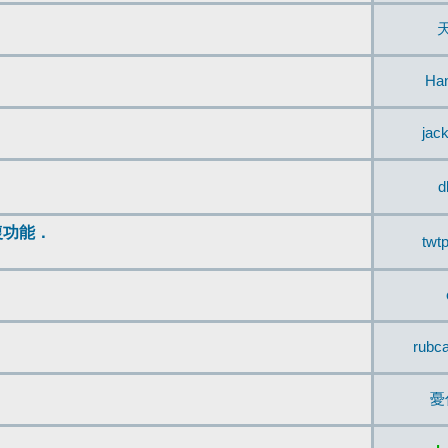
Ha
jac
d
復功能．
twt
rubc
憂