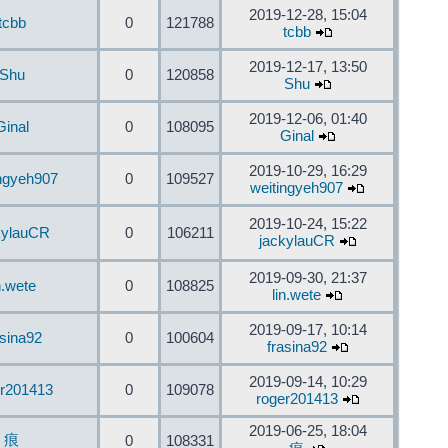
2019-12-28, 15:04
tcbb
0
121788
tcbb
2019-12-17, 13:50
Shu
0
120858
Shu
2019-12-06, 01:40
Ginal
0
108095
Ginal
2019-10-29, 16:29
ingyeh907
0
109527
weitingyeh907
2019-10-24, 15:22
kylauCR
0
106211
jackylauCR
2019-09-30, 21:37
n.wete
0
108825
lin.wete
2019-09-17, 10:14
asina92
0
100604
frasina92
2019-09-14, 10:29
er201413
0
109078
roger201413
2019-06-25, 18:04
痕
0
108331