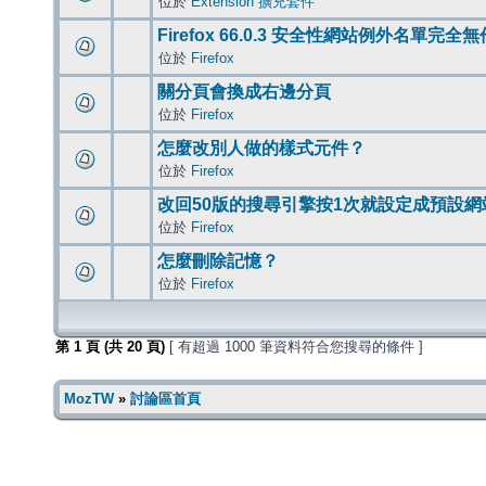
位於
Extension 擴充套件
Firefox 66.0.3 安全性網站例外名單完全
位於
Firefox
關分頁會換成右邊分頁
位於
Firefox
怎麼改別人做的樣式元件？
位於
Firefox
改回50版的搜尋引擎按1次就設定成預設網
位於
Firefox
怎麼刪除記憶？
位於
Firefox
第
1
頁 (共
20
頁)
[ 有超過 1000 筆資料符合您搜尋的條件 ]
MozTW
»
討論區首頁