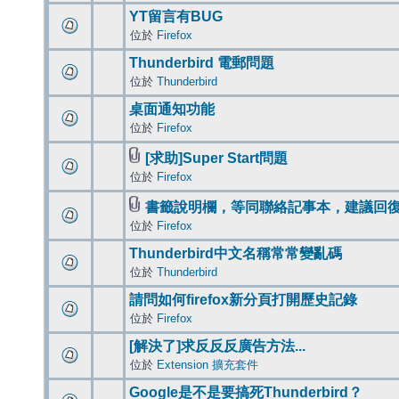
YT留言有BUG
位於
Firefox
Thunderbird 電郵問題
位於
Thunderbird
桌面通知功能
位於
Firefox
[求助]Super Start問題
位於
Firefox
書籤說明欄，等同聯絡記事本，建議回
位於
Firefox
Thunderbird中文名稱常常變亂碼
位於
Thunderbird
請問如何firefox新分頁打開歷史記錄
位於
Firefox
[解決了]求反反反廣告方法...
位於
Extension 擴充套件
Google是不是要搞死Thunderbird？