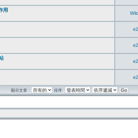
無作用
Wil
e2
e2
站
e2
e2
顯示文章 :
排序: