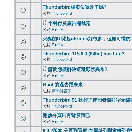
Thunderbird檔案位置改了嗎?
位於
Thunderbird
半對付反廣告攔截器
位於
Firefox
火狐的UI比起chrome好很多，但頗可惜的
位於
Firefox
Thunderbird 115.8.0 (64bit) has bug?
位於
Thunderbird
請問怎麼解決這種顯示異常?
位於
Firefox
Rust 的過去跟未來
位於
新聞與報導
Thunderbird 91 砍掉了使用者自訂字元
位於
Thunderbird
開啟分頁只有背景而已
位於
Firefox
9.0.2版本 分頁列置底(在網址列與書籤列底