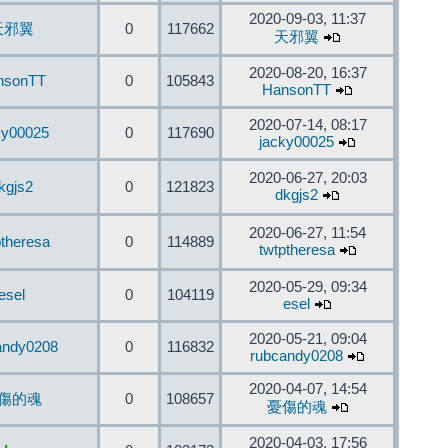
2020-09-03, 11:37
天邪翼
0
117662
天邪翼
2020-08-20, 16:37
nsonTT
0
105843
HansonTT
2020-07-14, 08:17
ky00025
0
117690
jacky00025
2020-06-27, 20:03
kgjs2
0
121823
dkgjs2
2020-06-27, 11:54
ptheresa
0
114889
twtptheresa
2020-05-29, 09:34
esel
0
104119
esel
2020-05-21, 09:04
andy0208
0
116832
rubcandy0208
2020-04-07, 14:54
傷的魂
0
108657
憂傷的魂
2020-04-03, 17:56