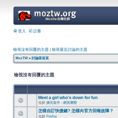
=
登入
註冊
檢視沒有回覆的主題
|
檢視最近討論的主題
MozTW
»
討論區首頁
檢視沒有回覆的主題
Meet a girl who's down for fun
位於
擴充套件 - 網頁瀏覽
怎樣自訂快捷鍵? 怎樣向官方回報故障？
位於
Firefox