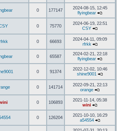
2024-08-15, 12:45
ingbear
0
177147
flyingbear
2024-06-19, 22:51
CSY
0
75770
CSY
2024-04-11, 09:09
rfrkk
0
66693
rfrkk
2024-02-21, 22:18
ingbear
0
65587
flyingbear
2022-12-02, 10:46
ine9001
0
91374
shine9001
2022-09-21, 22:13
range
0
141714
orange
2021-11-14, 05:38
wini
0
106893
wini
2021-10-10, 16:29
54554
0
126204
a54554
2021-07-31, 20:13