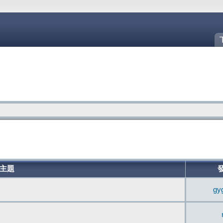
主題
gy