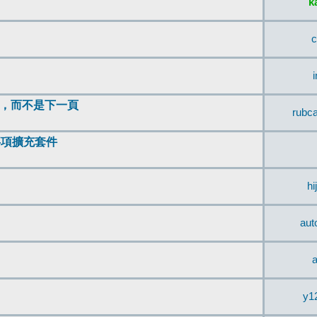
k
c
頂，而不是下一頁
rubc
辨事項擴充套件
hi
aut
a
y1