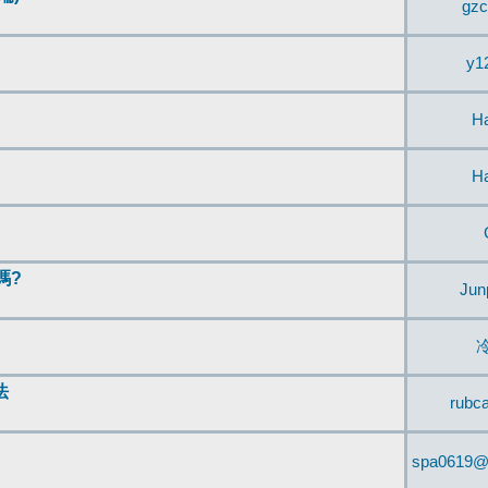
gzc
y1
H
H
嗎?
Jun
法
rubc
spa0619@