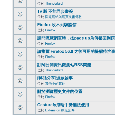
位於
Thunderbird
Tv 版 不能同步書簽
位於
問題網站與網頁技術傳教
Firefox 收不到驗證信
位於
Firefox
請問流覽網頁時，按page up為何都回到
位於
Firefox
請推薦 Firefox 56.0 之後可用的提醒待
位於
Firefox
訂閱公開資訊觀測站RSS問題
位於
Thunderbird
[轉貼分享]道歉啟事
位於
其他中的其他
關於瀏覽歷史文件的位置
位於
Firefox
Gesturefy滾輪手勢無法使用
位於
Extension 擴充套件