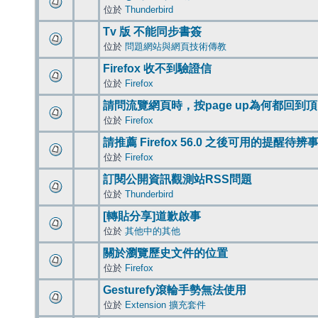
位於
Thunderbird
Tv 版 不能同步書簽
位於
問題網站與網頁技術傳教
Firefox 收不到驗證信
位於
Firefox
請問流覽網頁時，按page up為何都回到
位於
Firefox
請推薦 Firefox 56.0 之後可用的提醒待
位於
Firefox
訂閱公開資訊觀測站RSS問題
位於
Thunderbird
[轉貼分享]道歉啟事
位於
其他中的其他
關於瀏覽歷史文件的位置
位於
Firefox
Gesturefy滾輪手勢無法使用
位於
Extension 擴充套件