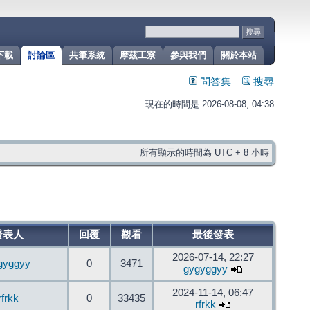
下載
討論區
共筆系統
摩茲工寮
參與我們
關於本站
問答集
搜尋
現在的時間是 2026-08-08, 04:38
所有顯示的時間為 UTC + 8 小時
發表人
回覆
觀看
最後發表
2026-07-14, 22:27
gyggyy
0
3471
gygyggyy
2024-11-14, 06:47
rfrkk
0
33435
rfrkk