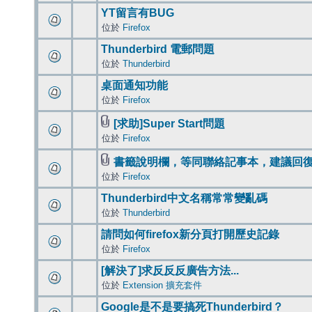
YT留言有BUG
位於
Firefox
Thunderbird 電郵問題
位於
Thunderbird
桌面通知功能
位於
Firefox
[求助]Super Start問題
位於
Firefox
書籤說明欄，等同聯絡記事本，建議回
位於
Firefox
Thunderbird中文名稱常常變亂碼
位於
Thunderbird
請問如何firefox新分頁打開歷史記錄
位於
Firefox
[解決了]求反反反廣告方法...
位於
Extension 擴充套件
Google是不是要搞死Thunderbird？