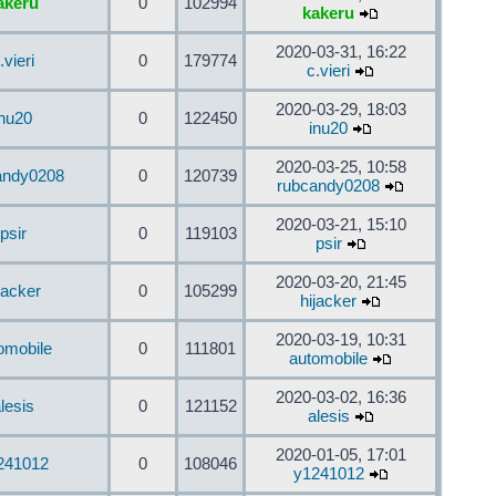
akeru
0
102994
kakeru
2020-03-31, 16:22
.vieri
0
179774
c.vieri
2020-03-29, 18:03
inu20
0
122450
inu20
2020-03-25, 10:58
andy0208
0
120739
rubcandy0208
2020-03-21, 15:10
psir
0
119103
psir
2020-03-20, 21:45
jacker
0
105299
hijacker
2020-03-19, 10:31
omobile
0
111801
automobile
2020-03-02, 16:36
lesis
0
121152
alesis
2020-01-05, 17:01
241012
0
108046
y1241012