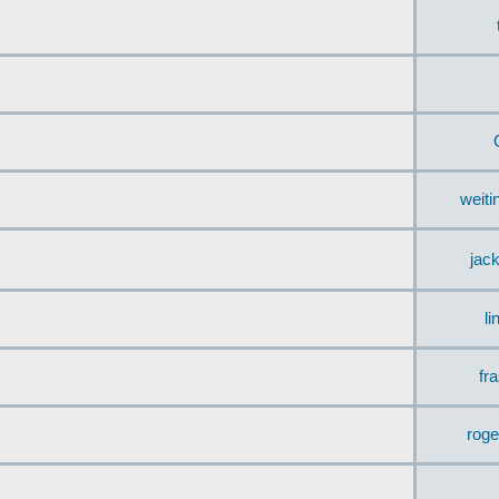
weit
jac
li
fr
rog