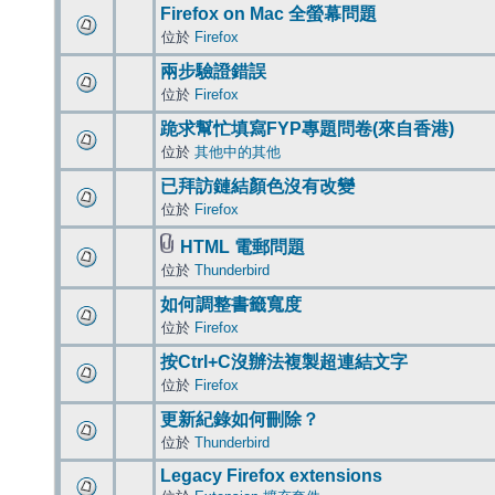
Firefox on Mac 全螢幕問題
位於
Firefox
兩步驗證錯誤
位於
Firefox
跪求幫忙填寫FYP專題問卷(來自香港)
位於
其他中的其他
已拜訪鏈結顏色沒有改變
位於
Firefox
HTML 電郵問題
位於
Thunderbird
如何調整書籤寬度
位於
Firefox
按Ctrl+C沒辦法複製超連結文字
位於
Firefox
更新紀錄如何刪除？
位於
Thunderbird
Legacy Firefox extensions