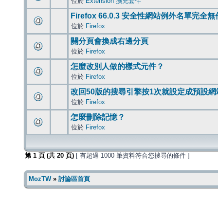
位於
Extension 擴充套件
Firefox 66.0.3 安全性網站例外名單完全
位於
Firefox
關分頁會換成右邊分頁
位於
Firefox
怎麼改別人做的樣式元件？
位於
Firefox
改回50版的搜尋引擎按1次就設定成預設網
位於
Firefox
怎麼刪除記憶？
位於
Firefox
第
1
頁 (共
20
頁)
[ 有超過 1000 筆資料符合您搜尋的條件 ]
MozTW
»
討論區首頁