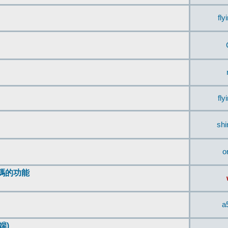
fly
fly
sh
o
編碼的功能
a
端)