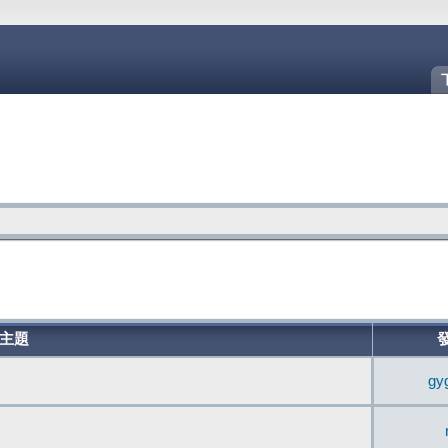
主題
gy