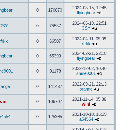
2024-08-15, 12:45
ingbear
0
176870
flyingbear
2024-06-19, 22:51
CSY
0
75537
CSY
2024-04-11, 09:09
rfrkk
0
66507
rfrkk
2024-02-21, 22:18
ingbear
0
65393
flyingbear
2022-12-02, 10:46
ine9001
0
91178
shine9001
2022-09-21, 22:13
range
0
141437
orange
2021-11-14, 05:38
wini
0
106707
wini
2021-10-10, 16:29
54554
0
125995
a54554
2021-07-31, 20:13