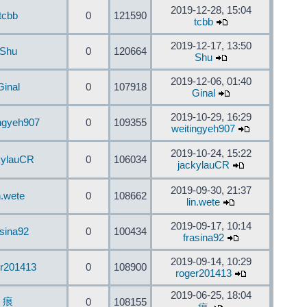
2019-12-28, 15:04
tcbb
0
121590
tcbb
2019-12-17, 13:50
Shu
0
120664
Shu
2019-12-06, 01:40
Ginal
0
107918
Ginal
2019-10-29, 16:29
ingyeh907
0
109355
weitingyeh907
2019-10-24, 15:22
kylauCR
0
106034
jackylauCR
2019-09-30, 21:37
n.wete
0
108662
lin.wete
2019-09-17, 10:14
asina92
0
100434
frasina92
2019-09-14, 10:29
er201413
0
108900
roger201413
2019-06-25, 18:04
痕
0
108155