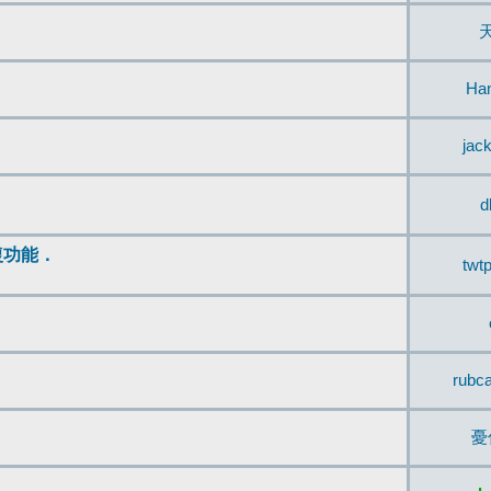
Ha
jac
d
復功能．
twt
rubc
憂