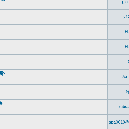
gzc
y1
H
H
嗎?
Jun
法
rubc
spa0619@