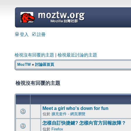
=
登入
註冊
檢視沒有回覆的主題
|
檢視最近討論的主題
MozTW
»
討論區首頁
檢視沒有回覆的主題
Meet a girl who's down for fun
位於
擴充套件 - 網頁瀏覽
怎樣自訂快捷鍵? 怎樣向官方回報故障？
位於
Firefox