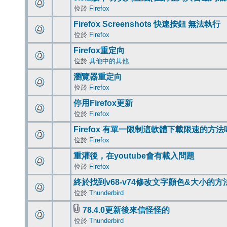
位於
Firefox
Firefox Screenshots 快速按鈕 無法執行
位於
Firefox
Firefox重定向
位於
其他中的其他
瀏覽器重定向
位於
Firefox
停用Firefox更新
位於
Firefox
Firefox 有單一限制這軟體下載限速的方法
位於
Firefox
重灌後，在youtube會有載入問題
位於
Firefox
終於找到v68-v74修改文字顏色&大小的方
位於
Thunderbird
78.4.0更新後來信怪怪的
位於
Thunderbird