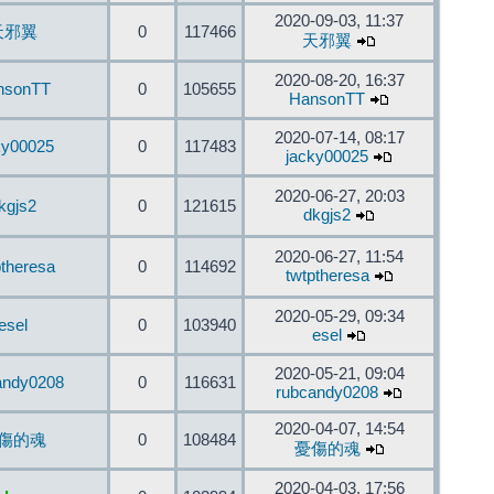
2020-09-03, 11:37
天邪翼
0
117466
天邪翼
2020-08-20, 16:37
nsonTT
0
105655
HansonTT
2020-07-14, 08:17
ky00025
0
117483
jacky00025
2020-06-27, 20:03
kgjs2
0
121615
dkgjs2
2020-06-27, 11:54
ptheresa
0
114692
twtptheresa
2020-05-29, 09:34
esel
0
103940
esel
2020-05-21, 09:04
andy0208
0
116631
rubcandy0208
2020-04-07, 14:54
傷的魂
0
108484
憂傷的魂
2020-04-03, 17:56