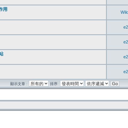
無作用
Wil
e2
e2
站
e2
e2
顯示文章 :
排序: