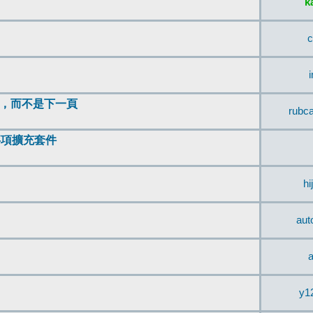
k
c
頂，而不是下一頁
rubc
辨事項擴充套件
hi
aut
a
y1