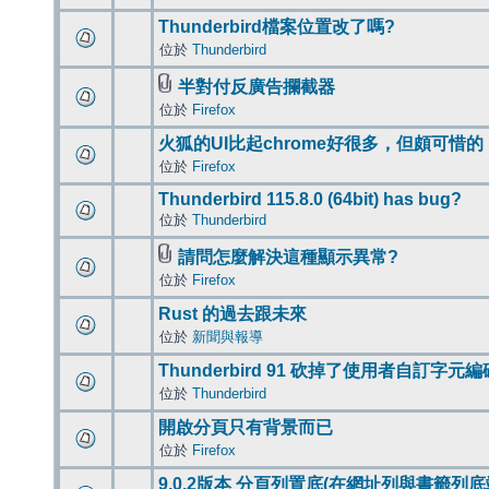
Thunderbird檔案位置改了嗎?
位於
Thunderbird
半對付反廣告攔截器
位於
Firefox
火狐的UI比起chrome好很多，但頗可惜的
位於
Firefox
Thunderbird 115.8.0 (64bit) has bug?
位於
Thunderbird
請問怎麼解決這種顯示異常?
位於
Firefox
Rust 的過去跟未來
位於
新聞與報導
Thunderbird 91 砍掉了使用者自訂字元
位於
Thunderbird
開啟分頁只有背景而已
位於
Firefox
9.0.2版本 分頁列置底(在網址列與書籤列底