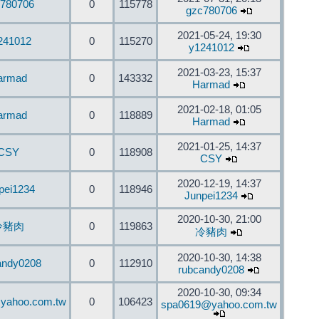
780706
0
115778
gzc780706
2021-05-24, 19:30
241012
0
115270
y1241012
2021-03-23, 15:37
armad
0
143332
Harmad
2021-02-18, 01:05
armad
0
118889
Harmad
2021-01-25, 14:37
CSY
0
118908
CSY
2020-12-19, 14:37
pei1234
0
118946
Junpei1234
2020-10-30, 21:00
冷豬肉
0
119863
冷豬肉
2020-10-30, 14:38
andy0208
0
112910
rubcandy0208
2020-10-30, 09:34
yahoo.com.tw
0
106423
spa0619@yahoo.com.tw