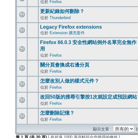
位於
Firefox
更新紀錄如何刪除？
位於
Thunderbird
Legacy Firefox extensions
位於
Extension 擴充套件
Firefox 66.0.3 安全性網站例外名單完全無作
用
位於
Firefox
關分頁會換成右邊分頁
位於
Firefox
怎麼改別人做的樣式元件？
位於
Firefox
改回50版的搜尋引擎按1次就設定成預設網站
位於
Firefox
怎麼刪除記憶？
位於
Firefox
顯示文章 :
第
1
頁 (共
20
頁)
[ 有超過 1000 筆資料符合您搜尋的條件 ]