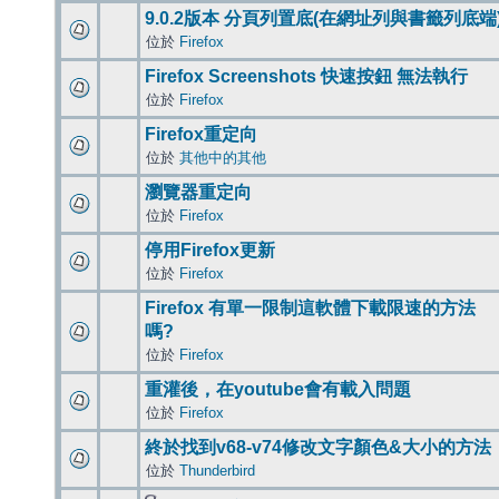
9.0.2版本 分頁列置底(在網址列與書籤列底端
位於
Firefox
Firefox Screenshots 快速按鈕 無法執行
位於
Firefox
Firefox重定向
位於
其他中的其他
瀏覽器重定向
位於
Firefox
停用Firefox更新
位於
Firefox
Firefox 有單一限制這軟體下載限速的方法
嗎?
位於
Firefox
重灌後，在youtube會有載入問題
位於
Firefox
終於找到v68-v74修改文字顏色&大小的方法
位於
Thunderbird