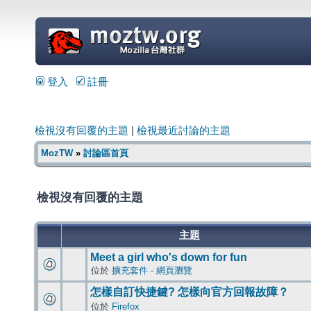
=
登入
註冊
檢視沒有回覆的主題
|
檢視最近討論的主題
MozTW
»
討論區首頁
檢視沒有回覆的主題
主題
Meet a girl who's down for fun
位於
擴充套件 - 網頁瀏覽
怎樣自訂快捷鍵? 怎樣向官方回報故障？
位於
Firefox