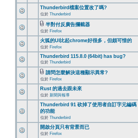
Thunderbird檔案位置改了嗎?
位於
Thunderbird
半對付反廣告攔截器
位於
Firefox
火狐的UI比起chrome好很多，但頗可惜的
位於
Firefox
Thunderbird 115.8.0 (64bit) has bug?
位於
Thunderbird
請問怎麼解決這種顯示異常?
位於
Firefox
Rust 的過去跟未來
位於
新聞與報導
Thunderbird 91 砍掉了使用者自訂字元編碼
的功能
位於
Thunderbird
開啟分頁只有背景而已
位於
Firefox