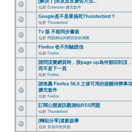
[解決了]求反反反廣告方法...
位於
Extension 擴充套件
Google是不是要搞死Thunderbird？
位於
Thunderbird
Tv 版 不能同步書簽
位於
問題網站與網頁技術傳教
Firefox 收不到驗證信
位於
Firefox
請問流覽網頁時，按page up為何都回到頂，
而不是下一頁
位於
Firefox
請推薦 Firefox 56.0 之後可用的提醒待辨事
擴充套件
位於
Firefox
訂閱公開資訊觀測站RSS問題
位於
Thunderbird
[轉貼分享]道歉啟事
位於
其他中的其他