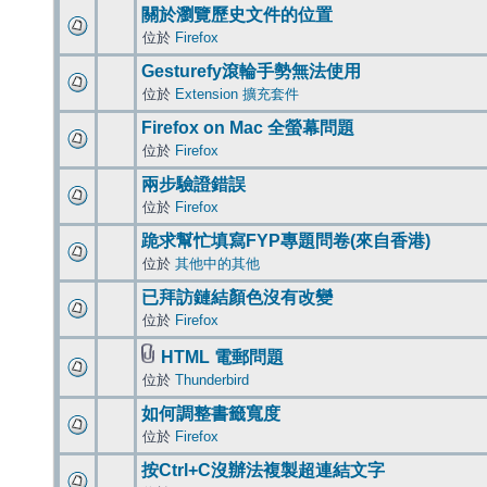
關於瀏覽歷史文件的位置
位於
Firefox
Gesturefy滾輪手勢無法使用
位於
Extension 擴充套件
Firefox on Mac 全螢幕問題
位於
Firefox
兩步驗證錯誤
位於
Firefox
跪求幫忙填寫FYP專題問卷(來自香港)
位於
其他中的其他
已拜訪鏈結顏色沒有改變
位於
Firefox
HTML 電郵問題
位於
Thunderbird
如何調整書籤寬度
位於
Firefox
按Ctrl+C沒辦法複製超連結文字