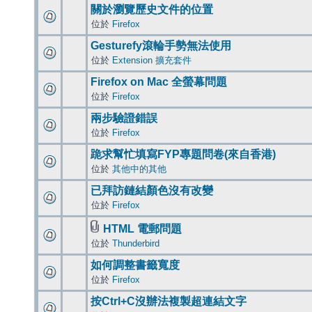
關於瀏覽歷史文件的位置
位於
Firefox
Gesturefy滾輪手勢無法使用
位於
Extension 擴充套件
Firefox on Mac 全螢幕問題
位於
Firefox
兩步驗證錯誤
位於
Firefox
跪求幫忙填寫FYP專題問卷(來自香港)
位於
其他中的其他
已拜訪鏈結顏色沒有改變
位於
Firefox
HTML 電郵問題
位於
Thunderbird
如何調整書籤寬度
位於
Firefox
按Ctrl+C沒辦法複製超連結文字