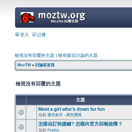
=
登入
註冊
檢視沒有回覆的主題
|
檢視最近討論的主題
MozTW
»
討論區首頁
檢視沒有回覆的主題
主題
Meet a girl who's down for fun
位於
擴充套件 - 網頁瀏覽
怎樣自訂快捷鍵? 怎樣向官方回報故障？
位於
Firefox