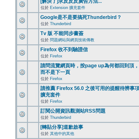
[解決了]求反反反廣告方法...
位於
Extension 擴充套件
Google是不是要搞死Thunderbird？
位於
Thunderbird
Tv 版 不能同步書簽
位於
問題網站與網頁技術傳教
Firefox 收不到驗證信
位於
Firefox
請問流覽網頁時，按page up為何都回到頂，
而不是下一頁
位於
Firefox
請推薦 Firefox 56.0 之後可用的提醒待辨事
擴充套件
位於
Firefox
訂閱公開資訊觀測站RSS問題
位於
Thunderbird
[轉貼分享]道歉啟事
位於
其他中的其他