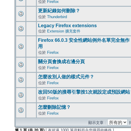
位於
Firefox
更新紀錄如何刪除？
位於
Thunderbird
Legacy Firefox extensions
位於
Extension 擴充套件
Firefox 66.0.3 安全性網站例外名單完全無作
用
位於
Firefox
關分頁會換成右邊分頁
位於
Firefox
怎麼改別人做的樣式元件？
位於
Firefox
改回50版的搜尋引擎按1次就設定成預設網站
位於
Firefox
怎麼刪除記憶？
位於
Firefox
顯示文章 :
第
1
頁 (共
20
頁)
[ 有超過 1000 筆資料符合您搜尋的條件 ]