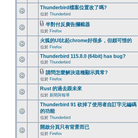
Thunderbird檔案位置改了嗎?
位於
Thunderbird
半對付反廣告攔截器
位於
Firefox
火狐的UI比起chrome好很多，但頗可惜的
位於
Firefox
Thunderbird 115.8.0 (64bit) has bug?
位於
Thunderbird
請問怎麼解決這種顯示異常?
位於
Firefox
Rust 的過去跟未來
位於
新聞與報導
Thunderbird 91 砍掉了使用者自訂字元編碼
的功能
位於
Thunderbird
開啟分頁只有背景而已
位於
Firefox