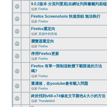
9.0.2版本 分頁列置底(在網址列與書籤列底端
位於
Firefox
Firefox Screenshots 快速按鈕 無法執行
位於
Firefox
Firefox重定向
位於
其他中的其他
瀏覽器重定向
位於
Firefox
停用Firefox更新
位於
Firefox
Firefox 有單一限制這軟體下載限速的方法
嗎?
位於
Firefox
重灌後，在youtube會有載入問題
位於
Firefox
終於找到v68-v74修改文字顏色&大小的方法
位於
Thunderbird