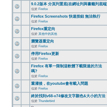
9.0.2版本 分頁列置底(在網址列與書籤列底端
位於
Firefox
Firefox Screenshots 快速按鈕 無法執行
位於
Firefox
Firefox重定向
位於
其他中的其他
瀏覽器重定向
位於
Firefox
停用Firefox更新
位於
Firefox
Firefox 有單一限制這軟體下載限速的方法
嗎?
位於
Firefox
重灌後，在youtube會有載入問題
位於
Firefox
終於找到v68-v74修改文字顏色&大小的方法
位於
Thunderbird