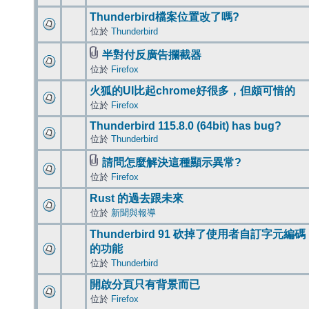
Thunderbird檔案位置改了嗎?
位於
Thunderbird
半對付反廣告攔截器
位於
Firefox
火狐的UI比起chrome好很多，但頗可惜的
位於
Firefox
Thunderbird 115.8.0 (64bit) has bug?
位於
Thunderbird
請問怎麼解決這種顯示異常?
位於
Firefox
Rust 的過去跟未來
位於
新聞與報導
Thunderbird 91 砍掉了使用者自訂字元編碼
的功能
位於
Thunderbird
開啟分頁只有背景而已
位於
Firefox