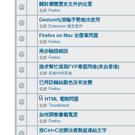
關於瀏覽歷史文件的位置
位於
Firefox
Gesturefy滾輪手勢無法使用
位於
Extension 擴充套件
Firefox on Mac 全螢幕問題
位於
Firefox
兩步驗證錯誤
位於
Firefox
跪求幫忙填寫FYP專題問卷(來自香港)
位於
其他中的其他
已拜訪鏈結顏色沒有改變
位於
Firefox
HTML 電郵問題
位於
Thunderbird
如何調整書籤寬度
位於
Firefox
按Ctrl+C沒辦法複製超連結文字