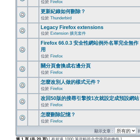
位於
Firefox
更新紀錄如何刪除？
位於
Thunderbird
Legacy Firefox extensions
位於
Extension 擴充套件
Firefox 66.0.3 安全性網站例外名單完全無作
用
位於
Firefox
關分頁會換成右邊分頁
位於
Firefox
怎麼改別人做的樣式元件？
位於
Firefox
改回50版的搜尋引擎按1次就設定成預設網站
位於
Firefox
怎麼刪除記憶？
位於
Firefox
顯示文章 :
第
1
頁 (共
20
頁)
[ 有超過 1000 筆資料符合您搜尋的條件 ]