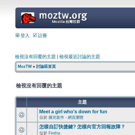
=
登入
註冊
檢視沒有回覆的主題
|
檢視最近討論的主題
MozTW
»
討論區首頁
檢視沒有回覆的主題
主題
Meet a girl who's down for fun
位於
擴充套件 - 網頁瀏覽
怎樣自訂快捷鍵? 怎樣向官方回報故障？
位於
Firefox