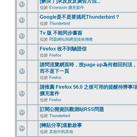
[解決了]求反反反廣告方法...
位於
Extension 擴充套件
Google是不是要搞死Thunderbird？
位於
Thunderbird
Tv 版 不能同步書簽
位於
問題網站與網頁技術傳教
Firefox 收不到驗證信
位於
Firefox
請問流覽網頁時，按page up為何都回到頂，
而不是下一頁
位於
Firefox
請推薦 Firefox 56.0 之後可用的提醒待辨事
擴充套件
位於
Firefox
訂閱公開資訊觀測站RSS問題
位於
Thunderbird
[轉貼分享]道歉啟事
位於
其他中的其他