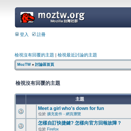
=
登入
註冊
檢視沒有回覆的主題
|
檢視最近討論的主題
MozTW
»
討論區首頁
檢視沒有回覆的主題
主題
Meet a girl who's down for fun
位於
擴充套件 - 網頁瀏覽
怎樣自訂快捷鍵? 怎樣向官方回報故障？
位於
Firefox