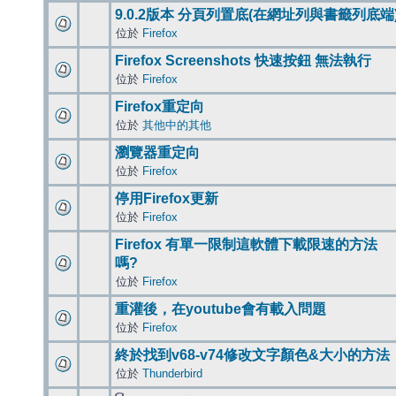
9.0.2版本 分頁列置底(在網址列與書籤列底端
位於
Firefox
Firefox Screenshots 快速按鈕 無法執行
位於
Firefox
Firefox重定向
位於
其他中的其他
瀏覽器重定向
位於
Firefox
停用Firefox更新
位於
Firefox
Firefox 有單一限制這軟體下載限速的方法
嗎?
位於
Firefox
重灌後，在youtube會有載入問題
位於
Firefox
終於找到v68-v74修改文字顏色&大小的方法
位於
Thunderbird