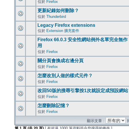
位於
Firefox
更新紀錄如何刪除？
位於
Thunderbird
Legacy Firefox extensions
位於
Extension 擴充套件
Firefox 66.0.3 安全性網站例外名單完全無作
用
位於
Firefox
關分頁會換成右邊分頁
位於
Firefox
怎麼改別人做的樣式元件？
位於
Firefox
改回50版的搜尋引擎按1次就設定成預設網站
位於
Firefox
怎麼刪除記憶？
位於
Firefox
顯示文章 :
第
1
頁 (共
20
頁)
[ 有超過 1000 筆資料符合您搜尋的條件 ]