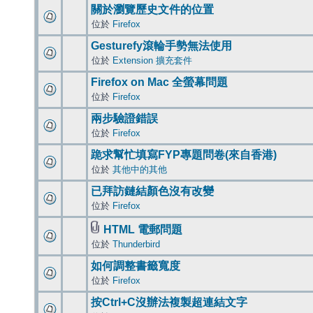
關於瀏覽歷史文件的位置
位於
Firefox
Gesturefy滾輪手勢無法使用
位於
Extension 擴充套件
Firefox on Mac 全螢幕問題
位於
Firefox
兩步驗證錯誤
位於
Firefox
跪求幫忙填寫FYP專題問卷(來自香港)
位於
其他中的其他
已拜訪鏈結顏色沒有改變
位於
Firefox
HTML 電郵問題
位於
Thunderbird
如何調整書籤寬度
位於
Firefox
按Ctrl+C沒辦法複製超連結文字