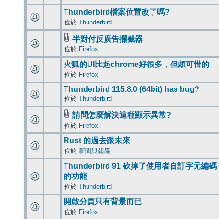
Thunderbird檔案位置改了嗎?
位於
Thunderbird
半對付反廣告攔截器
位於
Firefox
火狐的UI比起chrome好很多，但頗可惜的
位於
Firefox
Thunderbird 115.8.0 (64bit) has bug?
位於
Thunderbird
請問怎麼解決這種顯示異常?
位於
Firefox
Rust 的過去跟未來
位於
新聞與報導
Thunderbird 91 砍掉了使用者自訂字元編碼
的功能
位於
Thunderbird
開啟分頁只有背景而已
位於
Firefox