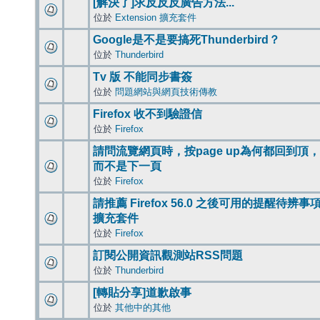
[解決了]求反反反廣告方法...
位於
Extension 擴充套件
Google是不是要搞死Thunderbird？
位於
Thunderbird
Tv 版 不能同步書簽
位於
問題網站與網頁技術傳教
Firefox 收不到驗證信
位於
Firefox
請問流覽網頁時，按page up為何都回到頂，
而不是下一頁
位於
Firefox
請推薦 Firefox 56.0 之後可用的提醒待辨事
擴充套件
位於
Firefox
訂閱公開資訊觀測站RSS問題
位於
Thunderbird
[轉貼分享]道歉啟事
位於
其他中的其他