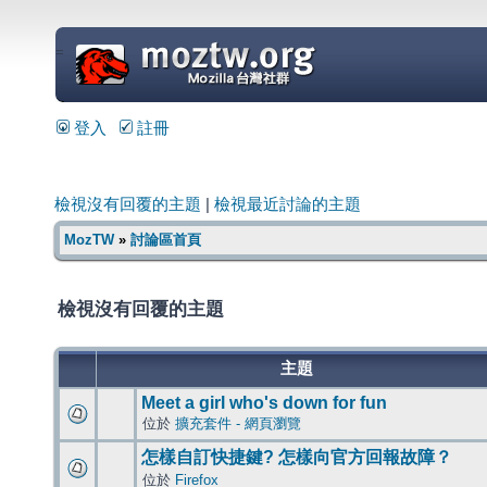
=
登入
註冊
檢視沒有回覆的主題
|
檢視最近討論的主題
MozTW
»
討論區首頁
檢視沒有回覆的主題
主題
Meet a girl who's down for fun
位於
擴充套件 - 網頁瀏覽
怎樣自訂快捷鍵? 怎樣向官方回報故障？
位於
Firefox