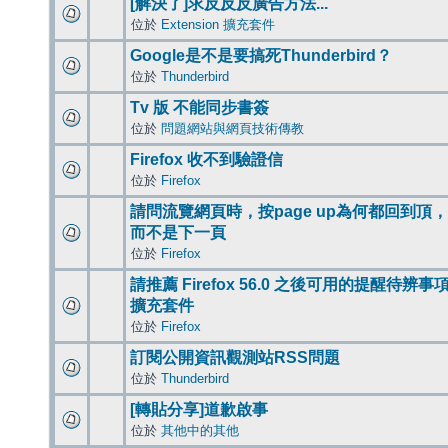
[解決了]求反反反廣告方法...
位於
Extension 擴充套件
Google是不是要搞死Thunderbird？
位於
Thunderbird
Tv 版 不能同步書簽
位於
問題網站與網頁技術傳教
Firefox 收不到驗證信
位於
Firefox
請問流覽網頁時，按page up為何都回到頂，
而不是下一頁
位於
Firefox
請推薦 Firefox 56.0 之後可用的提醒待辨事
擴充套件
位於
Firefox
訂閱公開資訊觀測站RSS問題
位於
Thunderbird
[轉貼分享]道歉啟事
位於
其他中的其他