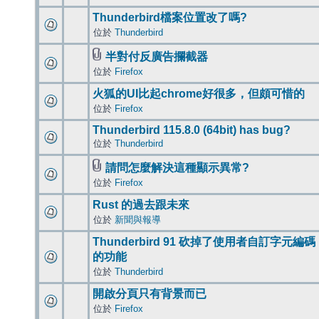
Thunderbird檔案位置改了嗎?
位於
Thunderbird
半對付反廣告攔截器
位於
Firefox
火狐的UI比起chrome好很多，但頗可惜的
位於
Firefox
Thunderbird 115.8.0 (64bit) has bug?
位於
Thunderbird
請問怎麼解決這種顯示異常?
位於
Firefox
Rust 的過去跟未來
位於
新聞與報導
Thunderbird 91 砍掉了使用者自訂字元編碼
的功能
位於
Thunderbird
開啟分頁只有背景而已
位於
Firefox