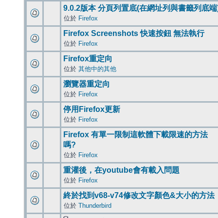
9.0.2版本 分頁列置底(在網址列與書籤列底端
位於
Firefox
Firefox Screenshots 快速按鈕 無法執行
位於
Firefox
Firefox重定向
位於
其他中的其他
瀏覽器重定向
位於
Firefox
停用Firefox更新
位於
Firefox
Firefox 有單一限制這軟體下載限速的方法
嗎?
位於
Firefox
重灌後，在youtube會有載入問題
位於
Firefox
終於找到v68-v74修改文字顏色&大小的方法
位於
Thunderbird