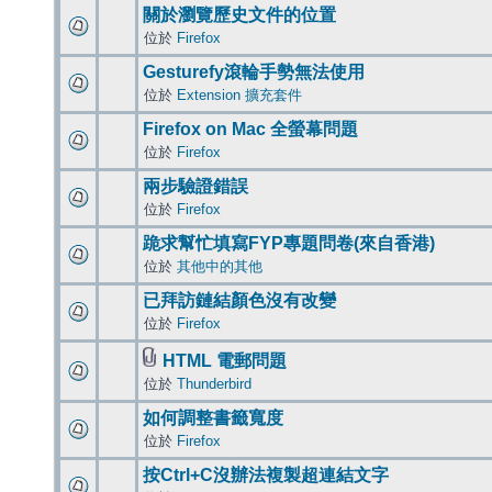
關於瀏覽歷史文件的位置
位於
Firefox
Gesturefy滾輪手勢無法使用
位於
Extension 擴充套件
Firefox on Mac 全螢幕問題
位於
Firefox
兩步驗證錯誤
位於
Firefox
跪求幫忙填寫FYP專題問卷(來自香港)
位於
其他中的其他
已拜訪鏈結顏色沒有改變
位於
Firefox
HTML 電郵問題
位於
Thunderbird
如何調整書籤寬度
位於
Firefox
按Ctrl+C沒辦法複製超連結文字