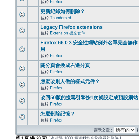
位於
Firefox
更新紀錄如何刪除？
位於
Thunderbird
Legacy Firefox extensions
位於
Extension 擴充套件
Firefox 66.0.3 安全性網站例外名單完全無作
用
位於
Firefox
關分頁會換成右邊分頁
位於
Firefox
怎麼改別人做的樣式元件？
位於
Firefox
改回50版的搜尋引擎按1次就設定成預設網站
位於
Firefox
怎麼刪除記憶？
位於
Firefox
顯示文章 :
第
1
頁 (共
20
頁)
[ 有超過 1000 筆資料符合您搜尋的條件 ]