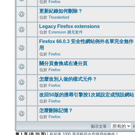
位於
Firefox
更新紀錄如何刪除？
位於
Thunderbird
Legacy Firefox extensions
位於
Extension 擴充套件
Firefox 66.0.3 安全性網站例外名單完全無作
用
位於
Firefox
關分頁會換成右邊分頁
位於
Firefox
怎麼改別人做的樣式元件？
位於
Firefox
改回50版的搜尋引擎按1次就設定成預設網站
位於
Firefox
怎麼刪除記憶？
位於
Firefox
顯示文章 :
第
1
頁 (共
20
頁)
[ 有超過 1000 筆資料符合您搜尋的條件 ]