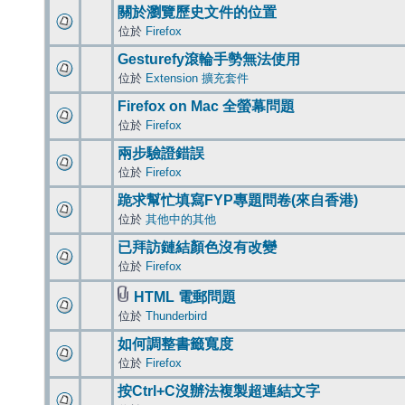
關於瀏覽歷史文件的位置
位於
Firefox
Gesturefy滾輪手勢無法使用
位於
Extension 擴充套件
Firefox on Mac 全螢幕問題
位於
Firefox
兩步驗證錯誤
位於
Firefox
跪求幫忙填寫FYP專題問卷(來自香港)
位於
其他中的其他
已拜訪鏈結顏色沒有改變
位於
Firefox
HTML 電郵問題
位於
Thunderbird
如何調整書籤寬度
位於
Firefox
按Ctrl+C沒辦法複製超連結文字