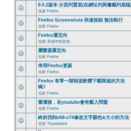
9.0.2版本 分頁列置底(在網址列與書籤列底端
位於
Firefox
Firefox Screenshots 快速按鈕 無法執行
位於
Firefox
Firefox重定向
位於
其他中的其他
瀏覽器重定向
位於
Firefox
停用Firefox更新
位於
Firefox
Firefox 有單一限制這軟體下載限速的方法
嗎?
位於
Firefox
重灌後，在youtube會有載入問題
位於
Firefox
終於找到v68-v74修改文字顏色&大小的方法
位於
Thunderbird