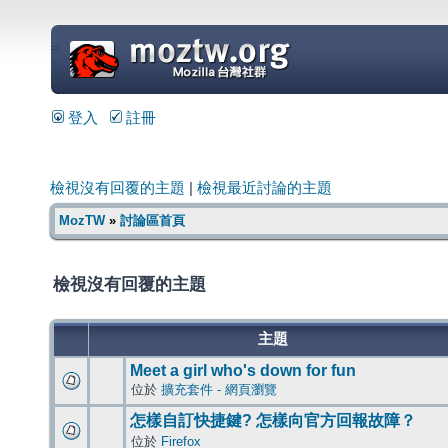
=
登入
註冊
檢視沒有回覆的主題
|
檢視最近討論的主題
MozTW
»
討論區首頁
檢視沒有回覆的主題
主題
Meet a girl who's down for fun
位於
擴充套件 - 網頁瀏覽
怎樣自訂快捷鍵? 怎樣向官方回報故障？
位於
Firefox