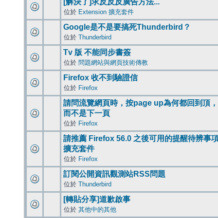
[解決了]求反反反廣告方法...
位於
Extension 擴充套件
Google是不是要搞死Thunderbird？
位於
Thunderbird
Tv 版 不能同步書簽
位於
問題網站與網頁技術傳教
Firefox 收不到驗證信
位於
Firefox
請問流覽網頁時，按page up為何都回到頂，
而不是下一頁
位於
Firefox
請推薦 Firefox 56.0 之後可用的提醒待辨事
擴充套件
位於
Firefox
訂閱公開資訊觀測站RSS問題
位於
Thunderbird
[轉貼分享]道歉啟事
位於
其他中的其他