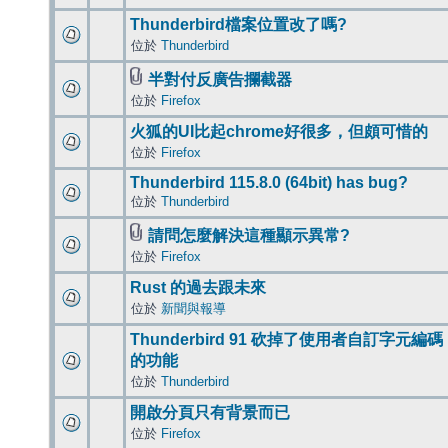
Thunderbird檔案位置改了嗎?
位於
Thunderbird
半對付反廣告攔截器
位於
Firefox
火狐的UI比起chrome好很多，但頗可惜的
位於
Firefox
Thunderbird 115.8.0 (64bit) has bug?
位於
Thunderbird
請問怎麼解決這種顯示異常?
位於
Firefox
Rust 的過去跟未來
位於
新聞與報導
Thunderbird 91 砍掉了使用者自訂字元編碼
的功能
位於
Thunderbird
開啟分頁只有背景而已
位於
Firefox