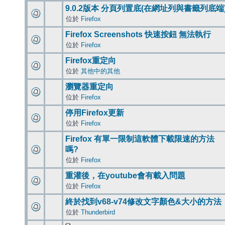
9.0.2版本 分頁列置底(在網址列與書籤列底端
位於
Firefox
Firefox Screenshots 快速按鈕 無法執行
位於
Firefox
Firefox重定向
位於
其他中的其他
瀏覽器重定向
位於
Firefox
停用Firefox更新
位於
Firefox
Firefox 有單一限制這軟體下載限速的方法
嗎?
位於
Firefox
重灌後，在youtube會有載入問題
位於
Firefox
終於找到v68-v74修改文字顏色&大小的方法
位於
Thunderbird