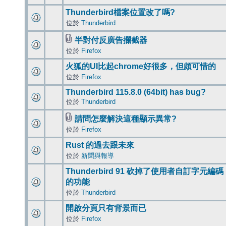
Thunderbird檔案位置改了嗎?
位於
Thunderbird
半對付反廣告攔截器
位於
Firefox
火狐的UI比起chrome好很多，但頗可惜的
位於
Firefox
Thunderbird 115.8.0 (64bit) has bug?
位於
Thunderbird
請問怎麼解決這種顯示異常?
位於
Firefox
Rust 的過去跟未來
位於
新聞與報導
Thunderbird 91 砍掉了使用者自訂字元編碼
的功能
位於
Thunderbird
開啟分頁只有背景而已
位於
Firefox