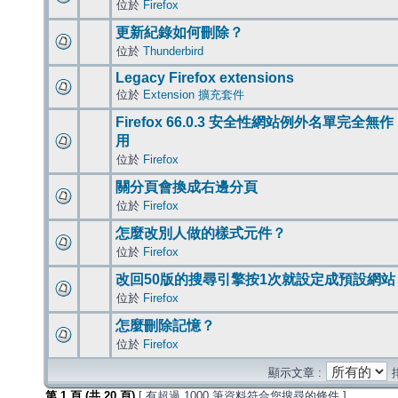
位於
Firefox
更新紀錄如何刪除？
位於
Thunderbird
Legacy Firefox extensions
位於
Extension 擴充套件
Firefox 66.0.3 安全性網站例外名單完全無作
用
位於
Firefox
關分頁會換成右邊分頁
位於
Firefox
怎麼改別人做的樣式元件？
位於
Firefox
改回50版的搜尋引擎按1次就設定成預設網站
位於
Firefox
怎麼刪除記憶？
位於
Firefox
顯示文章 :
第
1
頁 (共
20
頁)
[ 有超過 1000 筆資料符合您搜尋的條件 ]