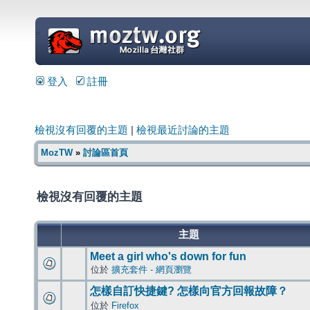
=
登入
註冊
檢視沒有回覆的主題
|
檢視最近討論的主題
MozTW
»
討論區首頁
檢視沒有回覆的主題
主題
Meet a girl who's down for fun
位於
擴充套件 - 網頁瀏覽
怎樣自訂快捷鍵? 怎樣向官方回報故障？
位於
Firefox