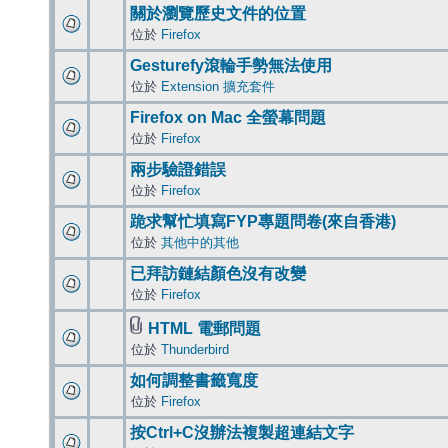
關於瀏覽歷史文件的位置
位於
Firefox
Gesturefy滾輪手勢無法使用
位於
Extension 擴充套件
Firefox on Mac 全螢幕問題
位於
Firefox
兩步驗證錯誤
位於
Firefox
跪求幫忙填寫FYP專題問卷(來自香港)
位於
其他中的其他
已拜訪鏈結顏色沒有改變
位於
Firefox
HTML 電郵問題
位於
Thunderbird
如何調整書籤寬度
位於
Firefox
按Ctrl+C沒辦法複製超連結文字