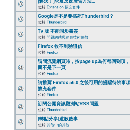
[解決了]求反反反廣告方法...
位於
Extension 擴充套件
Google是不是要搞死Thunderbird？
位於
Thunderbird
Tv 版 不能同步書簽
位於
問題網站與網頁技術傳教
Firefox 收不到驗證信
位於
Firefox
請問流覽網頁時，按page up為何都回到頂，
而不是下一頁
位於
Firefox
請推薦 Firefox 56.0 之後可用的提醒待辨事
擴充套件
位於
Firefox
訂閱公開資訊觀測站RSS問題
位於
Thunderbird
[轉貼分享]道歉啟事
位於
其他中的其他