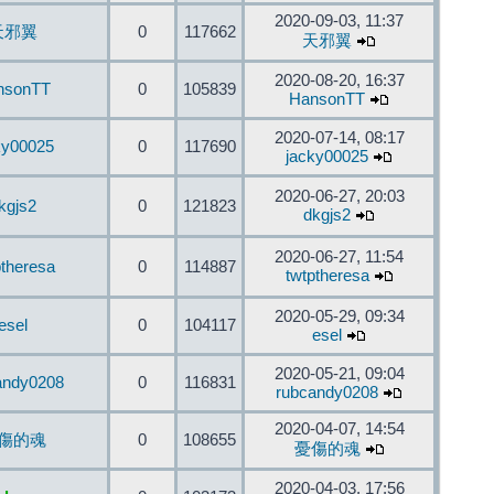
2020-09-03, 11:37
天邪翼
0
117662
天邪翼
2020-08-20, 16:37
nsonTT
0
105839
HansonTT
2020-07-14, 08:17
ky00025
0
117690
jacky00025
2020-06-27, 20:03
kgjs2
0
121823
dkgjs2
2020-06-27, 11:54
ptheresa
0
114887
twtptheresa
2020-05-29, 09:34
esel
0
104117
esel
2020-05-21, 09:04
andy0208
0
116831
rubcandy0208
2020-04-07, 14:54
傷的魂
0
108655
憂傷的魂
2020-04-03, 17:56