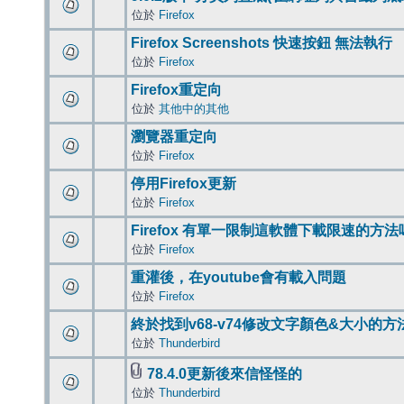
位於
Firefox
Firefox Screenshots 快速按鈕 無法執行
位於
Firefox
Firefox重定向
位於
其他中的其他
瀏覽器重定向
位於
Firefox
停用Firefox更新
位於
Firefox
Firefox 有單一限制這軟體下載限速的方法
位於
Firefox
重灌後，在youtube會有載入問題
位於
Firefox
終於找到v68-v74修改文字顏色&大小的方
位於
Thunderbird
78.4.0更新後來信怪怪的
位於
Thunderbird