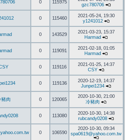
780706
0
115975
gzc780706
2021-05-24, 19:30
241012
0
115460
y1241012
2021-03-23, 15:37
armad
0
143529
Harmad
2021-02-18, 01:05
armad
0
119091
Harmad
2021-01-25, 14:37
CSY
0
119116
CSY
2020-12-19, 14:37
pei1234
0
119136
Junpei1234
2020-10-30, 21:00
冷豬肉
0
120065
冷豬肉
2020-10-30, 14:38
andy0208
0
113080
rubcandy0208
2020-10-30, 09:34
yahoo.com.tw
0
106590
spa0619@yahoo.com.tw