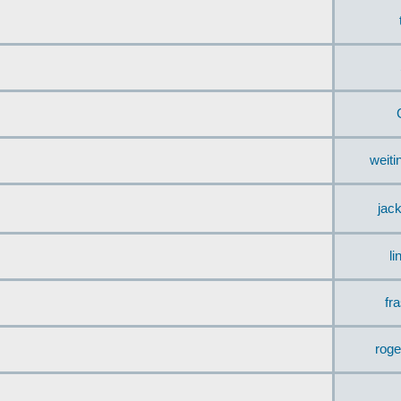
weit
jac
li
fr
rog