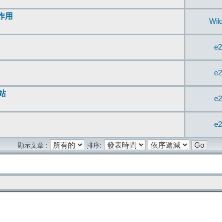
無作用
Wil
e2
e2
站
e2
e2
顯示文章 :
排序: