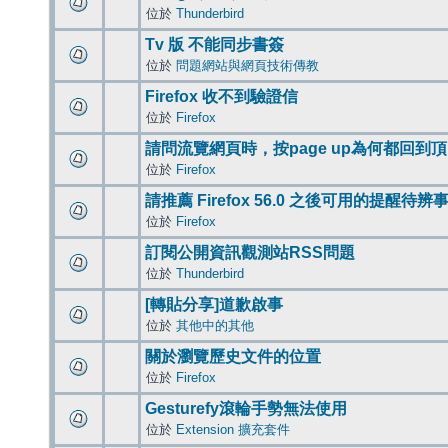
位於
Thunderbird
Tv 版 不能同步書簽
位於
問題網站與網頁技術傳教
Firefox 收不到驗證信
位於
Firefox
請問流覽網頁時，按page up為何都回到
位於
Firefox
請推薦 Firefox 56.0 之後可用的提醒待
位於
Firefox
訂閱公開資訊觀測站RSS問題
位於
Thunderbird
[轉貼分享]道歉啟事
位於
其他中的其他
關於瀏覽歷史文件的位置
位於
Firefox
Gesturefy滾輪手勢無法使用
位於
Extension 擴充套件