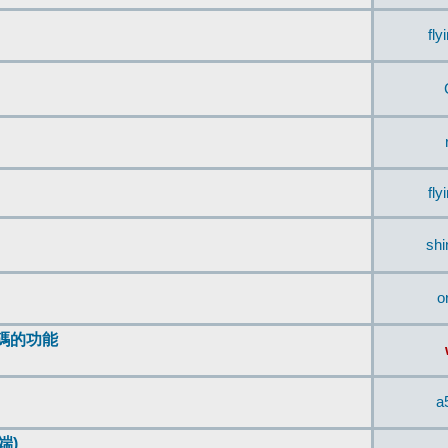
fly
fly
sh
o
編碼的功能
a
端)