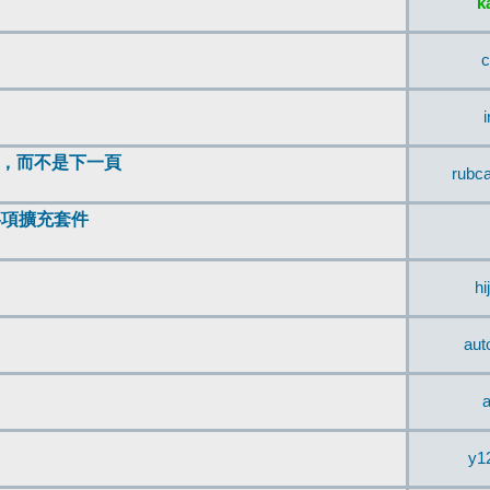
k
c
頂，而不是下一頁
rubc
辨事項擴充套件
hi
aut
a
y1