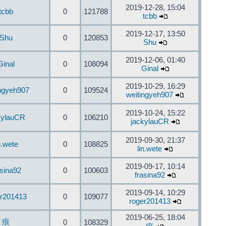
2019-12-28, 15:04
tcbb
0
121788
tcbb
2019-12-17, 13:50
Shu
0
120853
Shu
2019-12-06, 01:40
Ginal
0
108094
Ginal
2019-10-29, 16:29
ingyeh907
0
109524
weitingyeh907
2019-10-24, 15:22
kylauCR
0
106210
jackylauCR
2019-09-30, 21:37
n.wete
0
108825
lin.wete
2019-09-17, 10:14
asina92
0
100603
frasina92
2019-09-14, 10:29
er201413
0
109077
roger201413
2019-06-25, 18:04
痕
0
108329