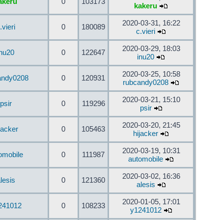
akeru
0
103173
kakeru
2020-03-31, 16:22
.vieri
0
180089
c.vieri
2020-03-29, 18:03
inu20
0
122647
inu20
2020-03-25, 10:58
andy0208
0
120931
rubcandy0208
2020-03-21, 15:10
psir
0
119296
psir
2020-03-20, 21:45
jacker
0
105463
hijacker
2020-03-19, 10:31
omobile
0
111987
automobile
2020-03-02, 16:36
lesis
0
121360
alesis
2020-01-05, 17:01
241012
0
108233
y1241012