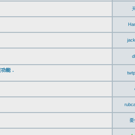
Ha
jac
d
復功能．
twt
rubc
憂