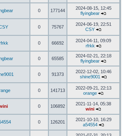
2024-08-15, 12:45
ingbear
0
177144
flyingbear
2024-06-19, 22:51
CSY
0
75767
CSY
2024-04-11, 09:09
rfrkk
0
66692
rfrkk
2024-02-21, 22:18
ingbear
0
65585
flyingbear
2022-12-02, 10:46
ine9001
0
91373
shine9001
2022-09-21, 22:13
range
0
141713
orange
2021-11-14, 05:38
wini
0
106892
wini
2021-10-10, 16:29
54554
0
126201
a54554
2021-07-31, 20:13