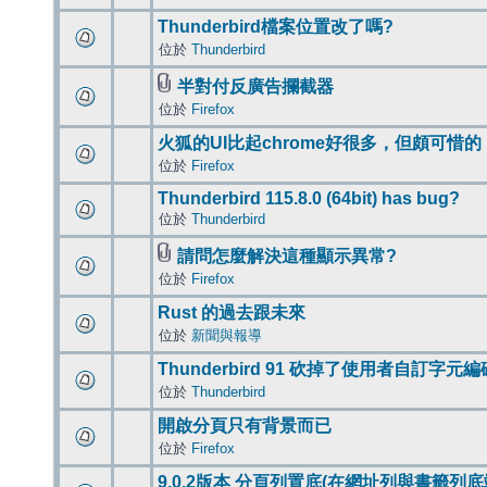
Thunderbird檔案位置改了嗎?
位於
Thunderbird
半對付反廣告攔截器
位於
Firefox
火狐的UI比起chrome好很多，但頗可惜的
位於
Firefox
Thunderbird 115.8.0 (64bit) has bug?
位於
Thunderbird
請問怎麼解決這種顯示異常?
位於
Firefox
Rust 的過去跟未來
位於
新聞與報導
Thunderbird 91 砍掉了使用者自訂字元
位於
Thunderbird
開啟分頁只有背景而已
位於
Firefox
9.0.2版本 分頁列置底(在網址列與書籤列底