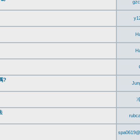
gzc
y1
H
H
嗎?
Jun
法
rubc
spa0619@