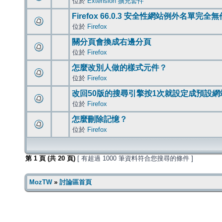
位於
Extension 擴充套件
Firefox 66.0.3 安全性網站例外名單完全
位於
Firefox
關分頁會換成右邊分頁
位於
Firefox
怎麼改別人做的樣式元件？
位於
Firefox
改回50版的搜尋引擎按1次就設定成預設網
位於
Firefox
怎麼刪除記憶？
位於
Firefox
第
1
頁 (共
20
頁)
[ 有超過 1000 筆資料符合您搜尋的條件 ]
MozTW
»
討論區首頁