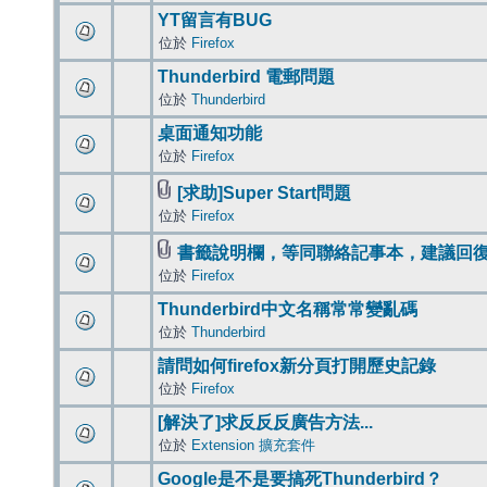
YT留言有BUG
位於
Firefox
Thunderbird 電郵問題
位於
Thunderbird
桌面通知功能
位於
Firefox
[求助]Super Start問題
位於
Firefox
書籤說明欄，等同聯絡記事本，建議回
位於
Firefox
Thunderbird中文名稱常常變亂碼
位於
Thunderbird
請問如何firefox新分頁打開歷史記錄
位於
Firefox
[解決了]求反反反廣告方法...
位於
Extension 擴充套件
Google是不是要搞死Thunderbird？