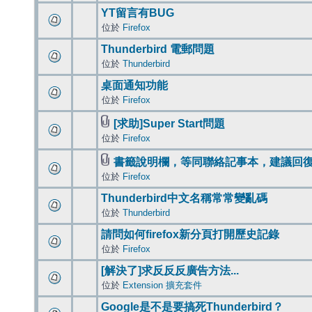
YT留言有BUG
位於
Firefox
Thunderbird 電郵問題
位於
Thunderbird
桌面通知功能
位於
Firefox
[求助]Super Start問題
位於
Firefox
書籤說明欄，等同聯絡記事本，建議回
位於
Firefox
Thunderbird中文名稱常常變亂碼
位於
Thunderbird
請問如何firefox新分頁打開歷史記錄
位於
Firefox
[解決了]求反反反廣告方法...
位於
Extension 擴充套件
Google是不是要搞死Thunderbird？