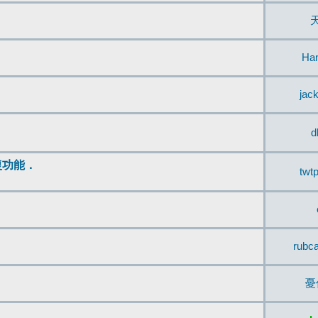
Ha
jac
d
復功能．
twt
rubc
憂