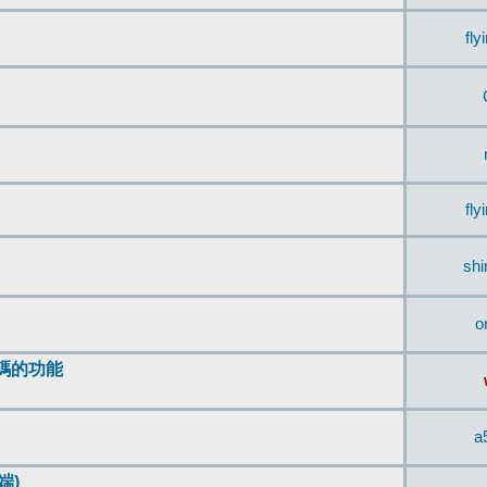
fly
fly
sh
o
編碼的功能
a
端)