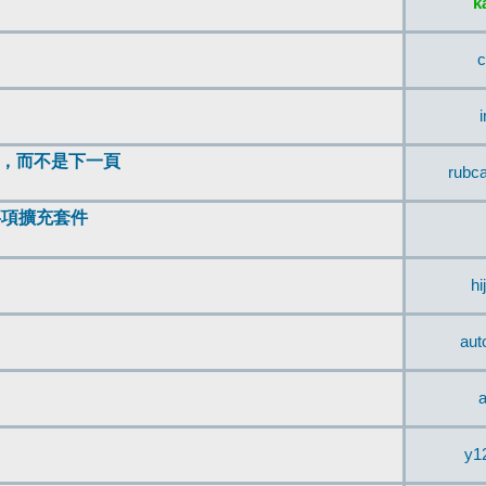
k
c
頂，而不是下一頁
rubc
辨事項擴充套件
hi
aut
a
y1