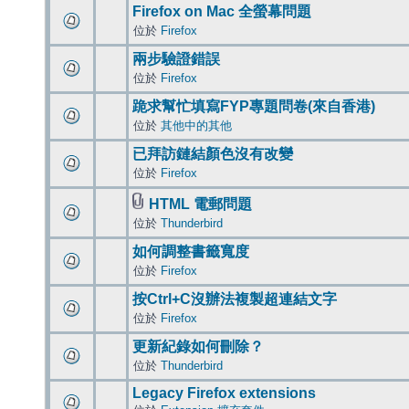
Firefox on Mac 全螢幕問題
位於
Firefox
兩步驗證錯誤
位於
Firefox
跪求幫忙填寫FYP專題問卷(來自香港)
位於
其他中的其他
已拜訪鏈結顏色沒有改變
位於
Firefox
HTML 電郵問題
位於
Thunderbird
如何調整書籤寬度
位於
Firefox
按Ctrl+C沒辦法複製超連結文字
位於
Firefox
更新紀錄如何刪除？
位於
Thunderbird
Legacy Firefox extensions