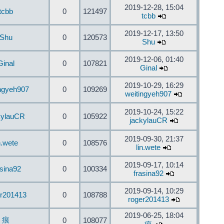
2019-12-28, 15:04
tcbb
0
121497
tcbb
2019-12-17, 13:50
Shu
0
120573
Shu
2019-12-06, 01:40
Ginal
0
107821
Ginal
2019-10-29, 16:29
ingyeh907
0
109269
weitingyeh907
2019-10-24, 15:22
kylauCR
0
105922
jackylauCR
2019-09-30, 21:37
n.wete
0
108576
lin.wete
2019-09-17, 10:14
asina92
0
100334
frasina92
2019-09-14, 10:29
er201413
0
108788
roger201413
2019-06-25, 18:04
痕
0
108077