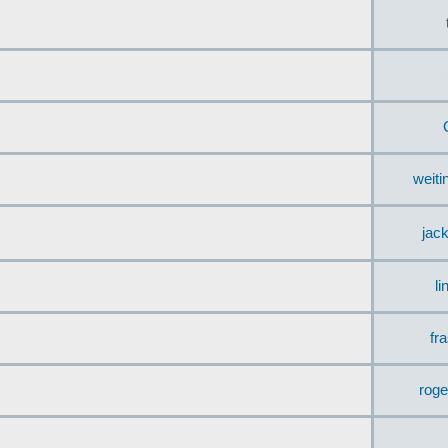
weit
jac
li
fr
rog