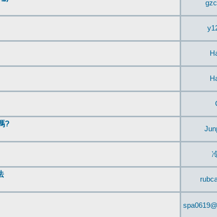
gzc
y1
H
H
嗎?
Jun
法
rubc
spa0619@