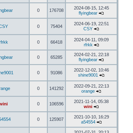
2024-08-15, 12:45
ingbear
0
176708
flyingbear
2024-06-19, 22:51
CSY
0
75404
CSY
2024-04-11, 09:09
rfrkk
0
66418
rfrkk
2024-02-21, 22:18
ingbear
0
65285
flyingbear
2022-12-02, 10:46
ine9001
0
91086
shine9001
2022-09-21, 22:13
range
0
141292
orange
2021-11-14, 05:38
wini
0
106596
wini
2021-10-10, 16:29
54554
0
125907
a54554
2021-07-31, 20:13