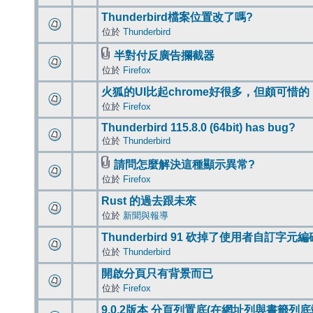
Thunderbird檔案位置改了嗎?
位於
Thunderbird
半對付反廣告攔截器
位於
Firefox
火狐的UI比起chrome好很多，但頗可惜的
位於
Firefox
Thunderbird 115.8.0 (64bit) has bug?
位於
Thunderbird
請問怎麼解決這種顯示異常?
位於
Firefox
Rust 的過去跟未來
位於
新聞與報導
Thunderbird 91 砍掉了使用者自訂字元
位於
Thunderbird
開啟分頁只有背景而已
位於
Firefox
9.0.2版本 分頁列置底(在網址列與書籤列底