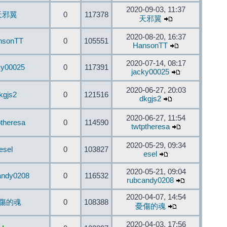
2020-09-03, 11:37
天邪翼
0
117378
天邪翼
2020-08-20, 16:37
nsonTT
0
105551
HansonTT
2020-07-14, 08:17
ky00025
0
117391
jacky00025
2020-06-27, 20:03
kgjs2
0
121516
dkgjs2
2020-06-27, 11:54
ptheresa
0
114590
twtptheresa
2020-05-29, 09:34
esel
0
103827
esel
2020-05-21, 09:04
andy0208
0
116532
rubcandy0208
2020-04-07, 14:54
傷的魂
0
108388
憂傷的魂
2020-04-03, 17:56