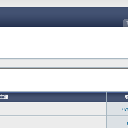
主題
gy