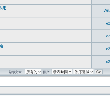
無作用
Wil
e2
e2
站
e2
e2
顯示文章 :
排序: