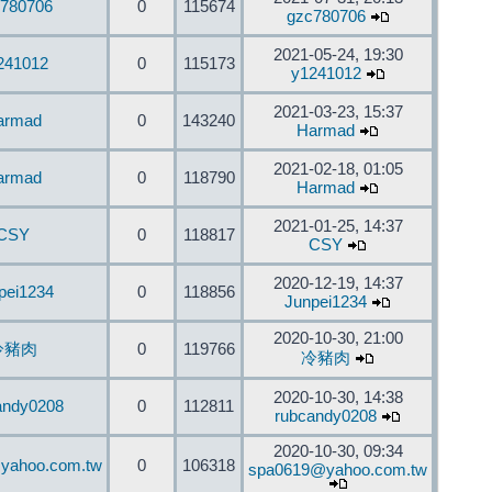
780706
0
115674
gzc780706
2021-05-24, 19:30
241012
0
115173
y1241012
2021-03-23, 15:37
armad
0
143240
Harmad
2021-02-18, 01:05
armad
0
118790
Harmad
2021-01-25, 14:37
CSY
0
118817
CSY
2020-12-19, 14:37
pei1234
0
118856
Junpei1234
2020-10-30, 21:00
冷豬肉
0
119766
冷豬肉
2020-10-30, 14:38
andy0208
0
112811
rubcandy0208
2020-10-30, 09:34
yahoo.com.tw
0
106318
spa0619@yahoo.com.tw