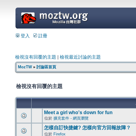
=
登入
註冊
檢視沒有回覆的主題
|
檢視最近討論的主題
MozTW
»
討論區首頁
檢視沒有回覆的主題
Meet a girl who's down for fun
位於
擴充套件 - 網頁瀏覽
怎樣自訂快捷鍵? 怎樣向官方回報故障？
位於
Firefox