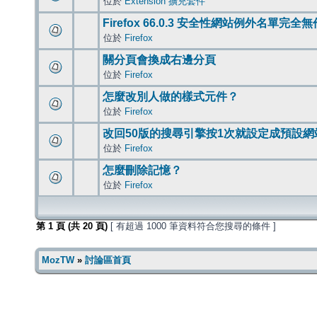
位於
Extension 擴充套件
Firefox 66.0.3 安全性網站例外名單完全
位於
Firefox
關分頁會換成右邊分頁
位於
Firefox
怎麼改別人做的樣式元件？
位於
Firefox
改回50版的搜尋引擎按1次就設定成預設網
位於
Firefox
怎麼刪除記憶？
位於
Firefox
第
1
頁 (共
20
頁)
[ 有超過 1000 筆資料符合您搜尋的條件 ]
MozTW
»
討論區首頁