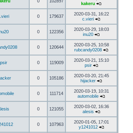
akeru
0
102897
kakeru
2020-03-31, 16:22
.vieri
0
179637
c.vieri
2020-03-29, 18:03
inu20
0
122356
inu20
2020-03-25, 10:58
andy0208
0
120644
rubcandy0208
2020-03-21, 15:10
psir
0
119009
psir
2020-03-20, 21:45
jacker
0
105186
hijacker
2020-03-19, 10:31
omobile
0
111714
automobile
2020-03-02, 16:36
lesis
0
121055
alesis
2020-01-05, 17:01
241012
0
107963
y1241012