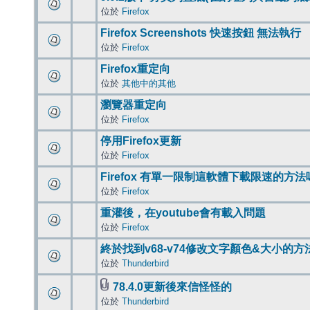
位於
Firefox
Firefox Screenshots 快速按鈕 無法執行
位於
Firefox
Firefox重定向
位於
其他中的其他
瀏覽器重定向
位於
Firefox
停用Firefox更新
位於
Firefox
Firefox 有單一限制這軟體下載限速的方法
位於
Firefox
重灌後，在youtube會有載入問題
位於
Firefox
終於找到v68-v74修改文字顏色&大小的方
位於
Thunderbird
78.4.0更新後來信怪怪的
位於
Thunderbird